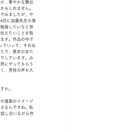
うか…華やかな舞台
るかもしれません。
んでみましたが、や
4月に加藤先生の演
で勉強したいなと思
が伝えたいことを取
います。作品の中で
っていって、それ以
ったり、黒衣の女た
たりしています。み
自然にやってもらう
なく、男性の声も入
ますか。
れの場面のイメージ
ださるんですね。私
で話し合いながら作