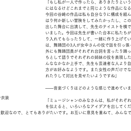
「もし私が一人で作ったら、ありきたりとい
にはなるけどこれまでと同じような作品にな
今回の谷崎の作品は私も自分なりに構成を組
はり何か新しい冒険をしてみたかったし、この
出した舞台に出演して、先生のテイストを横
いました。今回は先生が書いた台本に私たち
り入れてもらったりして、一緒に作り上げて
は、舞踊団の3人が女中さんの役で話を引っ張
外にも舞踊団員がそれぞれ台詞を言ったり踊
ちとして語りでそれぞれの姉妹の役を表現し
んななかなか上手で、先生も芸達者な人より
方がお好みなようです。また女性の声だけで
れたりして対比を見せたいようですね」
――音楽づくりはどのような感じで進めてい
台衣装
「ミュージシャンのみなさんは、私がそれぞ
を伝えると、いろいろなアイデアを出してく
大歓迎なので、とてもありがたいです。お互いに意見を重ねて、みんな