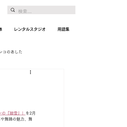
体
レンタルスタジオ
用語集
ンコのあした
地リポート
絵画
シの『細雪』」
を2月
容や舞踊の魅力、舞