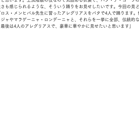
ると思います。上流階級の役なので気品ある衣装で、バタ・デ・コーラ
強さも感じられるような、そういう踊りをお見せしたいです。今回の見
グロス・メンヒバル先生に習ったアレグリアスをバタで4人で踊ります。
ージャやマラゲーニャ・ロンデーニャと、それらを一挙に全部、伝統的
。最後は4人のアレグリアスで、豪華に華やかに見せたいと思います」