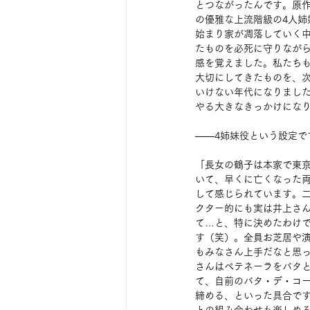
とつながったんです。原
の優雅な上流階級の4人姉
始まり家が凋落していく中
たものを必死に守りなが
感を覚えました。私たち
大切にしてきたものを、
いけない年代になりまし
やる大きなきっかけにな
――4姉妹役という設定
「長女の鶴子は本家で東
いて、早くに亡くなった
して感じられています。
クター的にも実は井上さ
て…と、特に決めたわけで
す（笑）。全員お芝居や
もみなさん上手だなと思
さんはペテネーラをバタ
て、自前のバタ・デ・コ
締める、といった具合で