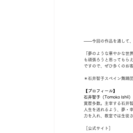
――今回の作品を通して
「夢のような華やかな世界
も頑張ろうと思ってもら
ですので、ぜひ多くのお
＊石井智子スペイン舞踊団
【プロフィール】
石井智子（Tomoko Ishii）
賞歴多数。主宰する石井
人生を送れるよう、夢・
力を入れ、教室では生徒
［公式サイト］