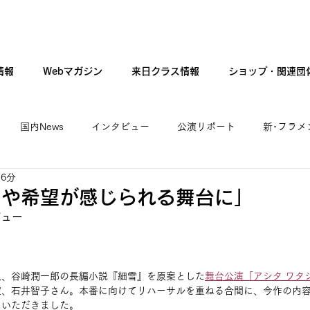
情報
Webマガジン
来日クラス情報
ショップ・関連団
国内News
インタビュー
公演リポート
新･フラメ
 6分
カンテ・ギター・音楽
新人公演
ファッション
現
夢や希望が感じられる舞台に」
タビュー
人、谷崎潤一郎の長編小説『細雪』を原案とした
舞台公演「アシタ ワタ
家、石井智子さん。本番に向けてリハーサルを重ねる合間に、今作の内
ていただきました。