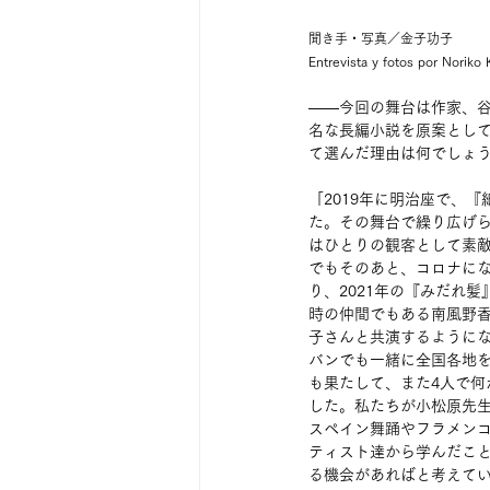
聞き手・写真／金子功子
Entrevista y fotos por Noriko
――今回の舞台は作家、
名な長編小説を原案とし
て選んだ理由は何でしょ
「2019年に明治座で、
た。その舞台で繰り広げ
はひとりの観客として素
でもそのあと、コロナに
り、2021年の『みだれ
時の仲間でもある南風野
子さんと共演するように
バンでも一緒に全国各地
も果たして、また4人で何
した。私たちが小松原先生
スペイン舞踊やフラメン
ティスト達から学んだこ
る機会があればと考えてい