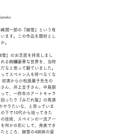
 Kaneko
谷崎潤一郎の『細雪』という有
ています。この作品を題材とし
うか。
『細雪』のお芝居を拝見しまし
られる絢爛豪華な世界を、当時
敵だなと思って観ていました。
なってスペイン人を呼べなくな
髪』初演から小松原庸子先生の
香さん、井上圭子さん、中島朋
なって、一昨年のアートキャラ
を回ったり『みだれ髪』の再演
かやりたいな、と思っていま
の下で10代から培ってきた
コの技術、スペインの一流アー
とを何かの形にして、発表でき
たところ、細雪の4姉妹の姿