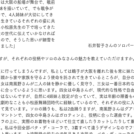
作は大阪の船場が舞台で、戦前
妹を描いていて、でも戦争が
で、4人姉妹が大切にしてき
ら生きているそれぞれの姿に共
も小松原先生の下で培ってきた
次の世代に伝えていかなければ
たので、そうした思いが細雪を
石井智子さんのソロパー
りました」
ですが、それぞれの役柄やソロのみなさんの魅力を教えていただけますか
京に行ってしまうんですが、私としては鶴子が大阪を離れた後も常に妹
両親から家や家族を守るよう使命を託されて生きているところが、自分
二女は南風野さんが二人の妹を静かに優しく見守り、三女は一番日本的
んに合っているように思います。四女は中島さんが、現代的な性格で自
はないんですが、自然に4姉妹と設定が合っていて、実は年齢の順番も
演劇的なことも小松原舞踊団時代に経験しているので、それぞれの役に
って見ています。ソロの踊りも、私は2曲踊りますが、南風野さんはグア
とマントンで、四女の中島さんはガロティンと、役柄に合った選曲です
ーラの上に、実際のお着物をほどいて仕立て直したりカットしたりして
す。私は今回全部バタ・デ・コーラで、3着すべて違うデザインなのでフ