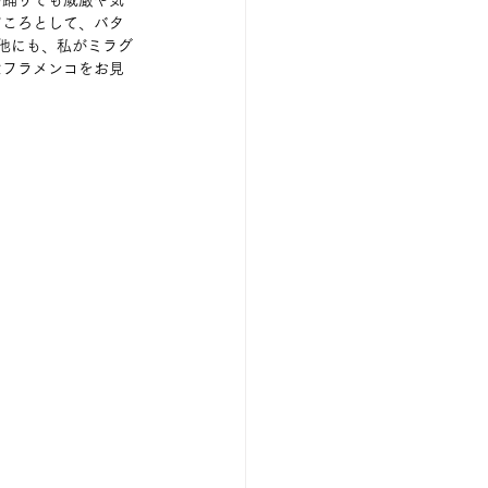
の踊りでも威厳や気
どころとして、バタ
他にも、私がミラグ
なフラメンコをお見