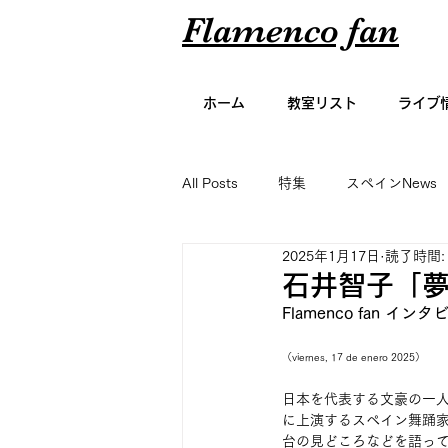
Flamenco fan
ホーム
教室リスト
ライブ
All Posts
特集
スペインNews
2025年1月17日
読了時間:
アーティスト名鑑
エッセイ
石井智子「
Flamenco fan イン
グラビア
（viernes, 17 de enero 2025）
日本を代表する文豪の一
に上演するスペイン舞踊
台の見どころなどを語っ