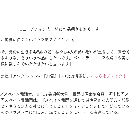
ミュージシャンと一緒に作品創りを進めます
、お客様に伝えたいことを教えてください。
で、懸命に生きる4姉妹の姿に私たち4人の熱い想いが重なって、舞台
えるような、そういう作品にしたいです。バタ・デ・コーラの踊りの美
客様に楽しんでいただきたいと思います」
公演「アシタ ワタシの『細雪』」の公演情報は、
こちらをチェック！
／スペイン舞踊家。文化庁芸術祭大賞、舞踊批評家協会賞、河上鈴子ス
智子スペイン舞踊団は、『スペイン舞踊を通して感性豊かな人間力・想
幸せ・生きる活力を社会に与えること』をミッションとして活動してい
さんがフラメンコに親しみ、輝けることをモットーに指導している。