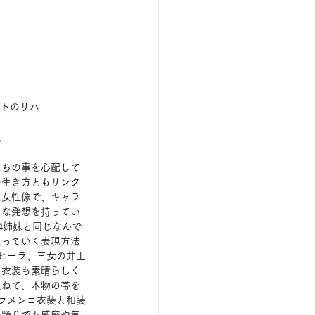
トのリハ
。
たちの事を心配して
の生き方ともリンク
な女性像で、キャラ
由な発想を持ってい
4姉妹と同じなんで
入っていく表現方法
ヒーラ、三女の井上
。衣装も素晴らしく
重ねて、本物の帯を
ラメンコ衣装と和装