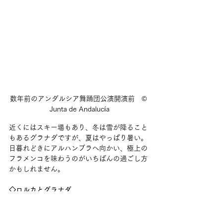
数年前のアンダルシア舞踊団公演開演前　©︎ 
Junta de Andalucía
近くにはスキー場もあり、冬は雪が降ること
もあるグラナダですが、夏はやっぱり暑い。
日暮れどきにアルハンブラへ向かい、極上の
フラメンコを味わうのがいちばんの過ごし方
かもしれません。
◇ロルカとグラナダ
8／1（金）〜16（土）22時（初日のみ22時
30分）　※日月休演『ジャマメ・ロルカ』
［出］〈b〉マヌエル・リニャン、ゲスト