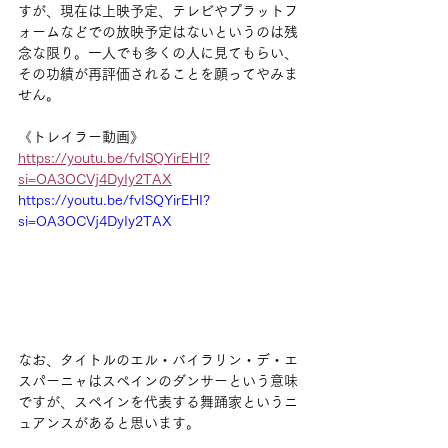
すが、現在は上映予定、テレビやプラットフ
ォームなどでの放映予定はないというのは残
念な限り。一人でも多くの人に見てもらい、
その功績が再評価されることを願ってやみま
せん。
《トレイラー動画》
https://youtu.be/fvISQYirEHI?
si=OA3OCVj4DyIy2TAX
https://youtu.be/fvISQYirEHI?
si=OA3OCVj4DyIy2TAX
なお、タイトルのエル・バイラリン・デ・エ
スパーニャはスペインのダンサーという意味
ですが、スペインを代表する舞踊家というニ
ュアンスがあると思います。