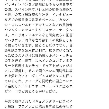
パリやロンドンなど欧州はもちろん世界中で
公演。スペイン国立バレエ団の監督も務めた
不世出の天才舞踊家の生涯を、インタビュー
などでの彼自身の言葉をベースに、カルメ
ン・ロハスやホセ・アントニオなどの共演者
やマルタ・カラスコやクリスティーナ・クル
ス、エミリオ・マルティなど研究家らの証言
やハリウッド時代も含め数多くの映像ととも
に綴っていきます。踊ることだけでなく、音
楽を聴き本を読み作品制作、振り付けに当た
った彼のスタジオは舞踊家カルメン・ロチェ
の手を経て、現在、スペインのコンテンポラ
リーを代表するナチョ・ドゥアトがスタジオ
として運営し、そこで国立バレエ団時代に教
えを受けたアイーダ・ゴメスがクラスを行っ
ているとか。アイーダと同時代に国立バレエ
に在籍したアントニオ・カナーレスが語るエ
ピソードなど見どころがいっぱい。
丹念に制作されたドキュメンタリーはスペイ
ン舞踊、フラメンコに携わる者必見の作品で