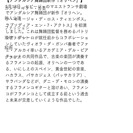
【アンダルシア舞踊団新作『オリヘン』】
5月18日、セビージャのマエストランサ劇場
カンテ・ギター・音楽
でアンダルシア舞踊団が新作『オリヘン。
新人公演
ラ・セミージャ・デ・ロス・ティエンポス。
ラプソディア・エン・7・アクトス』を初演
ファッション
しました。これは舞踊団監督を務めるパトリ
現地リポート
シア・ゲレーロが就任前からコラボレーショ
ンしていたヴィオラ・ダ・ガンバ奏者でファ
絵画
ミ・アルカイ率いるアカデミア・デル・ピア
チェレとの共同作品で、古楽の楽団が演奏す
グラビア
るフラメンコの起源、オリヘンの一つであ
る、いにしえのスペイン、黄金世紀の音楽、
ハカラス、パサカジェス（パッサカリア）、
サラバンダなどが、ダニ・デ・モロンの演奏
するフラメンコギターと溶けあい、フラメン
コがフラメンコとして成立する前という過去
と未来が交差していくような作品でした。