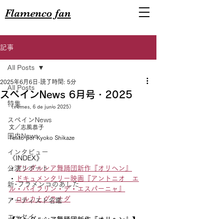
Flamenco fan
記事
All Posts
2025年6月6日
読了時間: 5分
All Posts
スペインNews 6月号・2025
特集
（viernes, 6 de junio 2025）
スペインNews
文／志風恭子
国内News
Texto por Kyoko Shikaze
インタビュー
《INDEX》
公演リポート
・
アンダルシア舞踊団新作『オリヘン』
・
ドキュメンタリー映画『アントニオ　エ
新･フラメンコのあした
ル・バイラリン・デ・エスパーニャ』
・
ロルカとグラナダ
アーティスト名鑑
エッセイ