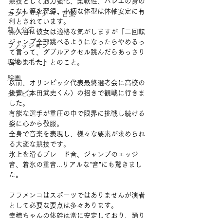
競技として筋力強化、柔軟性、バレエの身の
こなし等を習得、小柄な体型は体軸安定に有
カンテ・ギター・音楽
利とされています。
新人公演
素人目に彼女は適格な気がしますが「二回転
ジャンプ全部跳べるようになったらやめるっ
ファッション
て言って、ダブルアクセル跳んだらあっさり
現地リポート
辞めました」とのこと。
絵画
以前、オリンピック代表最終選考会に高校の
後輩（本田武史くん）の招きで観戦に行きま
グラビア
した。
有能な選手が重圧の中で限界に挑戦し続ける
姿に心から敬服。
全身で音楽を表現し、様々な要素が求められ
る大変な競技です。
氷上を滑るブレード音、ジャンプのエッジ
音、着氷の重音...リアルな"音"にも驚きまし
た。
フラメンコはスポーツではありませんが演者
として必要な要点は多々あります。
幸穂ちゃんの体幹は常に安定しており、踊り