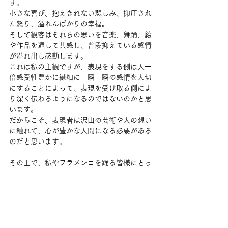
す。
小さな喜び、抱えきれない悲しみ、抑圧され
た怒り、溢れんばかりの幸福。
そして観客はそれらの思いを音楽、舞踊、絵
や作品を通して共感し、普段抑えている感情
が溢れ出し感動します。
これは私の主観ですが、表現をする側は人一
倍感受性豊かに繊細に一瞬一瞬の感情を大切
にすることによって、表現を受け取る側によ
り深く伝わるようになるのではないのかと思
います。
だからこそ、表現者は沢山の芸術や人の想い
に触れて、心が豊かな人間になる必要がある
のだと思います。
その上で、私やフラメンコを踊る皆様にとっ
て、どちらか片方が欠けてしまってもいけな
いものだと思います。
だからあまり分けて考えてこなかったのかも
しれません。
どれだけ踊る技術があっても、そこに思いが
なければただの運動。