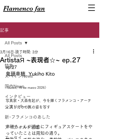
Flamenco fan
記事
All Posts
3月16日
読了時間: 3分
All Posts
ArtistaЯ ~表現者☆~ ep.27
特集
ep.27
鬼頭幸穂  Yukiho Kito
スペインNews
国内News
（lunes, 16 de marzo 2026）
インタビュー
写真家・大森有起が、今を輝くフラメンコ・アーテ
公演リポート
ィストたちの真の姿を写す
新･フラメンコのあした
幸穂ちゃんが過去にフィギュアスケートをや
アーティスト名鑑
っていたことは周知の通り。
エッセイ