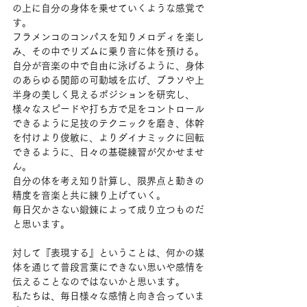
の上に自分の身体を乗せていくような感覚で
す。
フラメンコのコンパスを知りメロディを楽し
み、その中でリズムに乗り音に体を預ける。
自分が音楽の中で自由に泳げるように、身体
のあらゆる関節の可動域を広げ、ブラソや上
半身の美しく見えるポジションを研究し、
様々なスピードや打ち方で足をコントロール
できるように足技のテクニックを磨き、体幹
を付けより俊敏に、よりダイナミックに回転
できるように、日々の基礎練習が欠かせませ
ん。
自分の体を考え知り計算し、限界点と動きの
精度を音楽と共に練り上げていく。
毎日欠かさない鍛錬によって成り立つものだ
と思います。
対して『表現する』ということは、何かの媒
体を通じて普段言葉にできない思いや感情を
伝えることなのではないかと思います。
私たちは、毎日様々な感情と向き合っていま