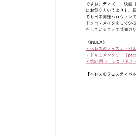
ですね。ディズニー映画
にお祭りというよりも、祝
でも日本同様ハロウィン
ドクロ・メイクをしてSN
をしていることで共通の
《INDEX》
・ヘレスのフェスティバ
・ドキュメンタリー『paco de l
・第21回トーレロドネス
【ヘレスのフェスティバ