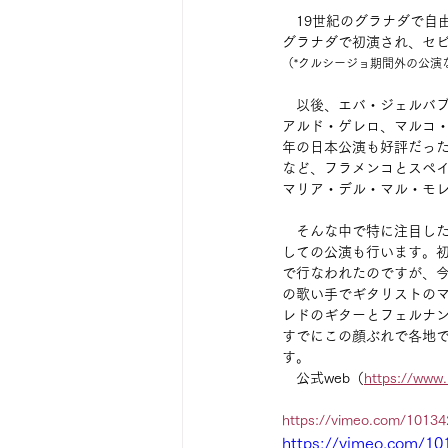
　19世紀のグラナダで自
グラナダで初演され、セ
（*クルシージョ期間外の公演
　以後、エバ・ジェルバ
アルド・ゲレロ、マルコ
年の日本公演も好評だっ
など、フラメンコとスペ
マリア・デル・マル・モ
　そんな中で特に注目した
しての公演も行います。
で行なわれたのですが、
の歌い手でギタリストの
レドのギターとフェルナ
すでにこの顔ぶれで各地
す。
　公式web（
https://www.
https://vimeo.com/1013
https://vimeo.com/1