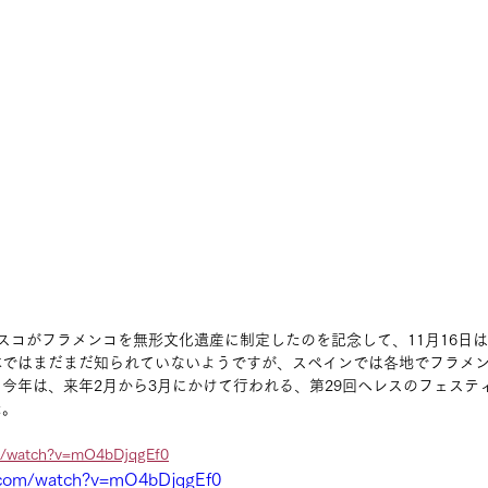
ユネスコがフラメンコを無形文化遺産に制定したのを記念して、11月16日
本ではまだまだ知られていないようですが、スペインでは各地でフラメ
今年は、来年2月から3月にかけて行われる、第29回ヘレスのフェステ
た。
m/watch?v=mO4bDjqgEf0
.com/watch?v=mO4bDjqgEf0