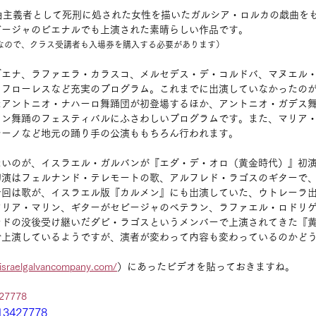
由主義者として死刑に処された女性を描いたガルシア・ロルカの戯曲を
ビージャのビエナルでも上演された素晴らしい作品です。
なので、クラス受講者も入場券を購入する必要があります）
ブエナ、ラファエラ・カラスコ、メルセデス・デ・コルドバ、マヌエル
・フローレスなど充実のプログラム。これまでに出演していなかったの
たアントニオ・ナハーロ舞踊団が初登場するほか、アントニオ・ガデス
イン舞踊のフェスティバルにふさわしいプログラムです。また、マリア
レーノなど地元の踊り手の公演ももちろん行われます。
いのが、イスラエル・ガルバンが『エダ・デ・オロ（黄金時代）』初演
初演はフェルナンド・テレモートの歌、アルフレド・ラゴスのギターで
今回は歌が、イスラエル版『カルメン』にも出演していた、ウトレーラ
マリア・マリン、ギターがセビージャのベテラン、ラファエル・ロドリ
ンドの没後受け継いだダビ・ラゴスというメンバーで上演されてきた『
で上演しているようですが、演者が変わって内容も変わっているのかど
israelgalvancompany.com/
）にあったビデオを貼っておきますね。
427778
013427778