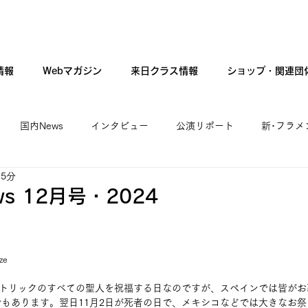
情報
Webマガジン
来日クラス情報
ショップ・関連団
国内News
インタビュー
公演リポート
新･フラメ
 5分
カンテ・ギター・音楽
新人公演
ファッション
現
s 12月号・2024
ze
カトリックのすべての聖人を祝福する日なのですが、スペインでは皆が
もあります。翌日11月2日が死者の日で、メキシコなどでは大きなお