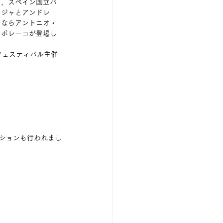
り、スペイン国立バ
ージャとアンドレ
ーならアントニオ・
・ボレーコが登場し
フェスティバル主催
ーションも行われまし