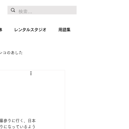
体
レンタルスタジオ
用語集
ンコのあした
地リポート
絵画
お墓参りに行く、日本
祭りになっているよう