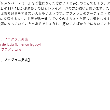
『リメンバー・ミー』をご覧になった方はよくご存知のことでしょう。
日の11月1日がお墓参りの日というイメージの方が強いと思います。
でお祭り騒ぎをする若い人も多いようです。フラメンコのアーティスト
Sに投稿する人も。世界が均一化していくのはちょっと寂しい気もしま
話題になっていくこともあるでしょうし、悪いことばかりではないこと
ル、プログラム発表
ucia flamenco legacy』
・フラメンコ祭
ル、プログラム発表】