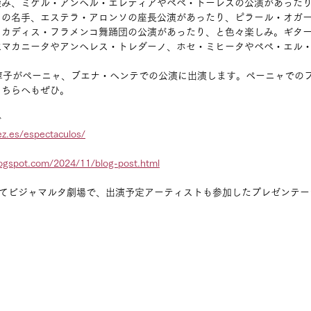
染み、ミゲル・アンヘル・エレディアやぺぺ・トーレスの公演があった
ラの名手、エステラ・アロンソの座長公演があったり、ピラール・オガ
るカディス・フラメンコ舞踊団の公演があったり、と色々楽しみ。ギタ
はマカニータやアンヘレス・トレダーノ、ホセ・ミヒータやぺぺ・エル
淳子がペーニャ、ブエナ・ヘンテでの公演に出演します。ペーニャでの
こちらへもぜひ。
で
ez.es/espectaculos/
blogspot.com/2024/11/blog-post.html
めてビジャマルタ劇場で、出演予定アーティストも参加したプレゼンテ