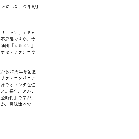
もとにした、今年8月
・リニャン、エドゥ
が不思議ですが、今
舞踊団『カルメン』
・ホセ・フランコや
から20周年を記念
、サラ・コンパニア
出身でオランダ在住
ゲス。長年、アルフ
黄金時代』ですが、
うか、興味津々で