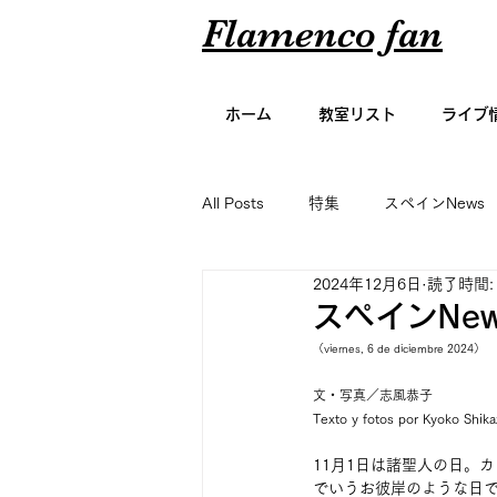
Flamenco fan
ホーム
教室リスト
ライブ
All Posts
特集
スペインNews
2024年12月6日
読了時間:
アーティスト名鑑
エッセイ
スペインNew
（viernes, 6 de diciembre 2024）
グラビア
文・写真／志風恭子
Texto y fotos por Kyoko Shika
11月1日は諸聖人の日。
でいうお彼岸のような日で