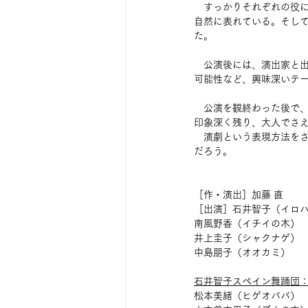
　すっかりそれぞれの役
自然に表れている。そし
た。
　公演後には、演出家と
可能性など、興味深いテ
　公演を観終わった後で
印象深く残り、大人でさ
　演劇という表現方法を
だろう。
［作・演出］加藤 直
［出演］石井智子（イロ
南風野香（イチイの木）
井上圭子（シャクナゲ）
中島朋子（オオカミ）
石井智子スペイン舞踊団
松本美緒（ヒゲオババ）