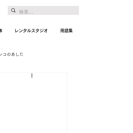
体
レンタルスタジオ
用語集
ンコのあした
地リポート
絵画