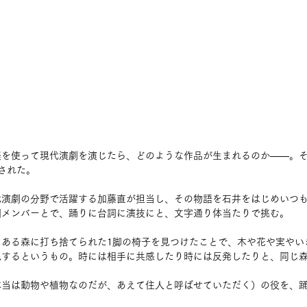
楽を使って現代演劇を演じたら、どのような作品が生まれるのか――。
された。
代演劇の分野で活躍する加藤直が担当し、その物語を石井をはじめいつ
団メンバーとで、踊りに台詞に演技にと、文字通り体当たりで挑む。
とある森に打ち捨てられた1脚の椅子を見つけたことで、木や花や実やい
現するというもの。時には相手に共感したり時には反発したりと、同じ
本当は動物や植物なのだが、あえて住人と呼ばせていただく）の役を、