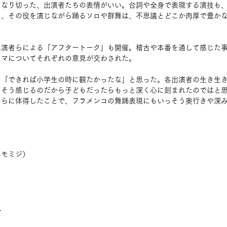
になり切った、出演者たちの表情がいい。台詞や全身で表現する演技も
て、その役を演じながら踊るソロや群舞は、不思議とどこか肉厚で豊か
出演者らによる「アフタートーク」も開催。稽古や本番を通して感じた
ーマについてそれぞれの意見が交わされた。
、「できれば小学生の時に観たかったな」と思った。各出演者の生き生
えそう感じるのだから子どもだったらもっと深く心に刻まれたのではと
さらに体得したことで、フラメンコの舞踊表現にもいっそう奥行きや深
ハモミジ）
：