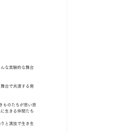
そんな実験的な舞台
も舞台で共演する南
きものたちが思い思
森に生きる仲間たち
踊りと演技で生き生