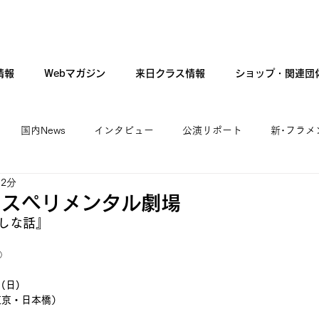
情報
Webマガジン
来日クラス情報
ショップ・関連団
国内News
インタビュー
公演リポート
新･フラメ
 2分
カンテ・ギター・音楽
新人公演
ファッション
現
クスペリメンタル劇場
しな話』
4）
(日)
東京・日本橋）