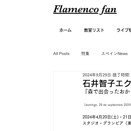
Flamenco fan
ホーム
教室リスト
ライブ
All Posts
特集
スペインNews
2024年9月29日
読了時間:
アーティスト名鑑
エッセイ
石井智子エ
『森で出合ったおか
グラビア
（domingo, 29 de septiembre 202
2024年4月20日(土)・21日
スタジオ・グランビア（