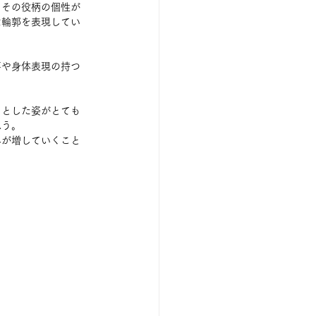
、その役柄の個性が
な輪郭を表現してい
事や身体表現の持つ
きとした姿がとても
思う。
みが増していくこと