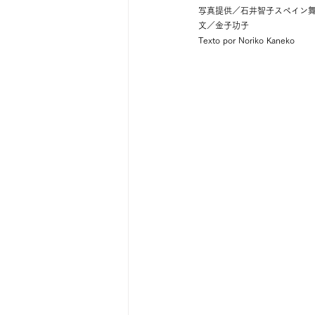
写真提供／石井智子スペイン
文／金子功子
Texto por Noriko Kaneko