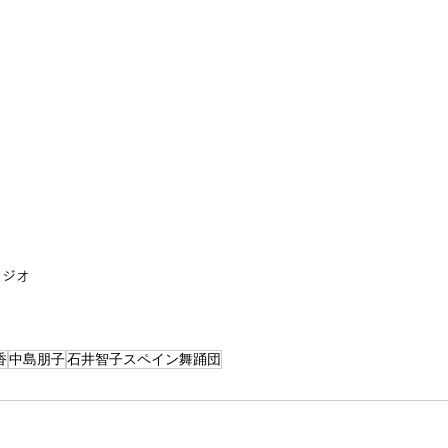
）
タジオ
香
中島朋子
石井智子スペイン舞踊団