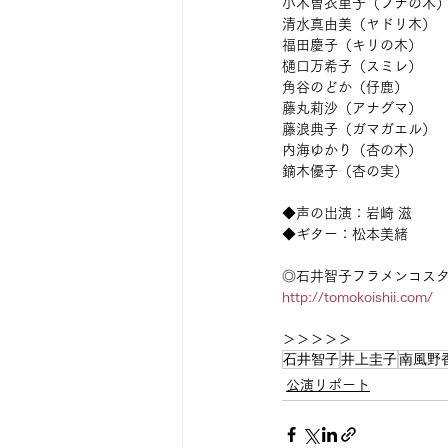
小木曽衣里子（ブナの木
清水真由美（ヤドリ木）
福田慶子（キリの木）
樋口万希子（スミレ）
角谷のどか（仔鹿）
藤丸莉沙（アナグマ）
藤浪典子（ガマガエル）
内海ゆかり（杏の木）
鏑木優子（杏の実）
◆声の出演：岩崎 滋
◆ギター：松本美緒
◎石井智子フラメンコス
http://tomokoishii.com/
＞＞＞＞＞
石井智子
井上圭子
南風野
公演リポート