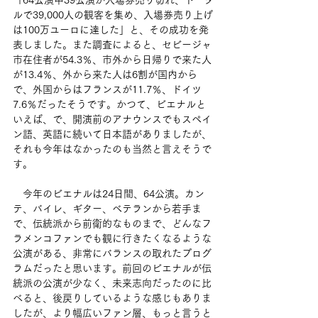
ルで39,000人の観客を集め、入場券売り上げ
は100万ユーロに達した」と、その成功を発
表しました。また調査によると、セビージャ
市在住者が54.3％、市外から日帰りで来た人
が13.4％、外から来た人は6割が国内から
で、外国からはフランスが11.7％、ドイツ
7.6％だったそうです。かつて、ビエナルと
いえば、で、開演前のアナウンスでもスペイ
ン語、英語に続いて日本語がありましたが、
それも今年はなかったのも当然と言えそうで
す。
　今年のビエナルは24日間、64公演。カン
テ、バイレ、ギター、ベテランから若手ま
で、伝統派から前衛的なものまで、どんなフ
ラメンコファンでも観に行きたくなるような
公演がある、非常にバランスの取れたプログ
ラムだったと思います。前回のビエナルが伝
統派の公演が少なく、未来志向だったのに比
べると、後戻りしているような感じもありま
したが、より幅広いファン層、もっと言うと