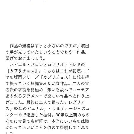
　作品の規模はずっと小さいのですが、演出
の手が光っていたということでもう一作品、
挙げておきましょう。
　ハビエル・バロンとロサリオ・トレドの
『カプリチョス』
。こちらはこれが初演。ゴ
ヤの版画シリーズ『カプリチョス』に想を得
て綴っていく短編集みたいな作品。二人の実
力派の才能を見極め、想いを汲んでユーモア
あふれるフラメンコで楽しい作品へと作り上
げました。最後に二人で踊ったアレグリア
ス、88年のビエナル、ヒラルディージョのコ
ンクールで優勝した振付。30年以上前のもの
なのに今見ても新鮮で、本当にいいものは時
がたってもいいことを改めて証明してくれま
した。