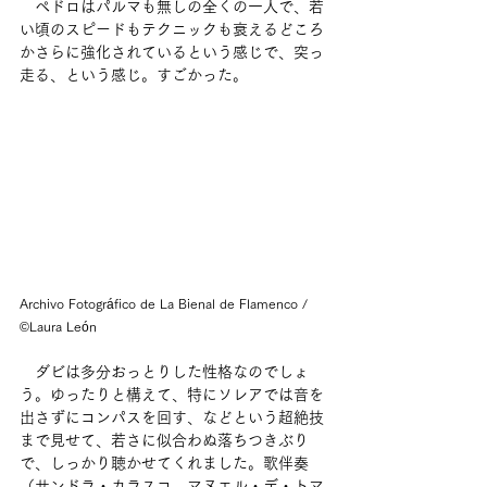
　ペドロはパルマも無しの全くの一人で、若
い頃のスピードもテクニックも衰えるどころ
かさらに強化されているという感じで、突っ
走る、という感じ。すごかった。
Archivo Fotográfico de La Bienal de Flamenco / 
©Laura León
　ダビは多分おっとりした性格なのでしょ
う。ゆったりと構えて、特にソレアでは音を
出さずにコンパスを回す、などという超絶技
まで見せて、若さに似合わぬ落ちつきぶり
で、しっかり聴かせてくれました。歌伴奏
（サンドラ・カラスコ、マヌエル・デ・トマ