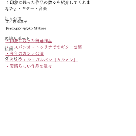
く印象に残った作品の数々を紹介してくれま
カンテ・ギター・音楽
した。
新人公演
文／志風恭子
Texto por Kyoko Shikaze
ファッション
現地リポート
・印象に残った舞踊作品
・エスパシオ・トゥリナでのギター公演
絵画
・今年のカンテ公演
グラビア
・イスラエル・ガルバン『カルメン』
・素晴らしい作品の数々 