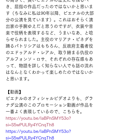
き、屈指の作品だったのではないかと思いま
す（ちなみに私は90年以降、ビエナルの大部
分の公演を見ています）。これはおそらく演
出家の手腕ゆえだと思うのですが、衣装や音
楽で役柄を表現するなど、うまいなあ、と唸
らせられました。主役のマリアナ・ピネダを
踊るパトリシアはもちろん、反政府主義者役
のエドゥアルド・レアル、取り締まる仇役の
アルフォンソ・ロサ、それぞれの存在感もあ
って、物語を詳しく知らない人でも話の流れ
はなんとなくわかって楽しめたのではないか
と思います。
【動画】
ビエナルのオフィシャルビデオよりも、グラ
ナダ公演のこのプロモーション動画が作品を
一番よく表現しているので、こちらを。
https://youtu.be/IaBPnSMY53o?
si=S5wPULRy4YCnqTh8
https://youtu.be/IaBPnSMY53o?
si=S5wPULRy4YCnqTh8