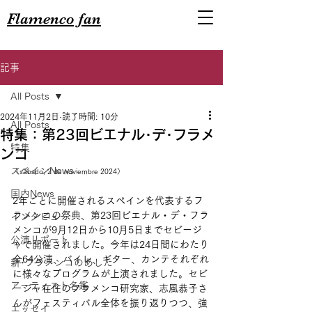
Flamenco fan
記事
All Posts
2024年11月2日
読了時間: 10分
All Posts
特集：第23回ビエナル･デ･フラメ
特集
ンコ
スペインNews
（sábado, 2 de noviembre 2024）
国内News
2年ごとに開催されるスペインを代表するフ
ラメンコの祭典、第23回ビエナル・デ・フラ
インタビュー
メンコが9月12日から10月5日までセビージ
公演リポート
ャで開催されました。今年は24日間にわたり
全64公演、バイレ、ギター、カンテそれぞれ
新･フラメンコのあした
に様々なプログラムが上演されました。セビ
アーティスト名鑑
ージャ在住のフラメンコ研究家、志風恭子さ
んがフェスティバル全体を振り返りつつ、強
エッセイ