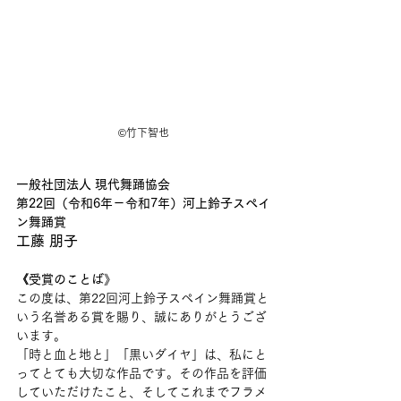
©竹下智也
一般社団法人 現代舞踊協会　
第22回（令和6年－令和7年）河上鈴子スペイ
ン舞踊賞
工藤 朋子
《受賞のことば》
この度は、第22回河上鈴子スペイン舞踊賞と
いう名誉ある賞を賜り、誠にありがとうござ
います。
「時と血と地と」「黒いダイヤ」は、私にと
ってとても大切な作品です。その作品を評価
していただけたこと、そしてこれまでフラメ