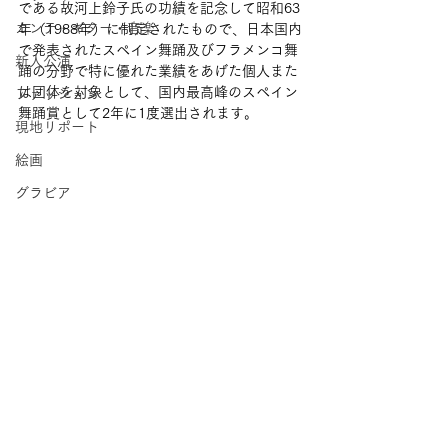
である故河上鈴子氏の功績を記念して昭和63
カンテ・ギター・音楽
年（1988年）に制定されたもので、日本国内
で発表されたスペイン舞踊及びフラメンコ舞
新人公演
踊の分野で特に優れた業績をあげた個人また
は団体を対象として、国内最高峰のスペイン
ファッション
舞踊賞として2年に1度選出されます。
現地リポート
絵画
グラビア