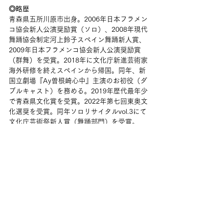
◎略歴
青森県五所川原市出身。2006年日本フラメン
コ協会新人公演奨励賞（ソロ）、2008年現代
舞踊協会制定河上鈴子スペイン舞踊新人賞、
2009年日本フラメンコ協会新人公演奨励賞
（群舞）を受賞。2018年に文化庁新進芸術家
海外研修を終えスペインから帰国。同年、新
国立劇場『Ay曽根崎心中』主演のお初役（ダ
ブルキャスト）を務める。2019年歴代最年少
で青森県文化賞を受賞。2022年第七回東奥文
化選奨を受賞。同年ソロリサイタルvol.3にて
文化庁芸術祭新人賞（舞踊部門）を受賞。
2023年にはスイスで開催されたOrigen 
Festival Culturalに出演。24年には青森県に
おける最高表彰「青森県褒章」受章。2025年
ソロリサイタルvol.4「黒いダイヤ」開催、今
年3月には野村萬斎演出、主演「野村萬斎
with OEK」（サントリーホールにて）に出演
するなど各方面にて活躍中。
＊受賞のことば、受賞理由、略歴は、一般社団法人 