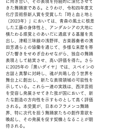
に向き合い、その表現を持続的に深化させて
きた舞踊家である。とりわけ、令和四年度文
化庁芸術祭新人賞を受賞した「時と血と地と
（2023年）」においては、青森の風土に根差
した工藤の身体性と、アンダルシアの大地に
横たわる感覚とのあいだに通底する基層を見
出し、津軽三味線の浅野祥、古楽器奏者の濱
田芳通らとの協働を通じて、多様な来歴を帯
びた響きをせめぎ合わせながら、独自の舞踊
表現として結実させ、高い評価を得た。さら
に2025年の「黒いダイヤ」では、スペインの
古謡と真摯に対峙し、魂が共鳴し合う世界を
舞台上に創出し、新たな表現領域の可能性を
示している。これら一連の実践は、西洋芸術
を受容し発展させてきた我が国において、新
たな創造の方向性を示すものとして高く評価
される。本受賞が、日本のフラメンコ舞踊
界、特に次代を担う舞踊家たちの創作意欲を
喚起し、その発展を促す契機となることが期
待される。