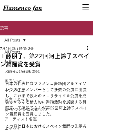
Flamenco fan
記事
All Posts
7月2日
読了時間: 3分
All Posts
工藤朋子、第22回河上鈴子スペイ
特集
ン舞踊賞を受賞
スペインNews
（jueves, 2 de julio 2026）
国内News
日本の代表的なフラメンコ舞踊団アルテイソ
レラの主要メンバーとして多数の公演に出演
インタビュー
し、これまで数々のソロリサイタル公演を成
公演リポート
功させるなど精力的に舞踊活動を展開する舞
踊家、工藤朋子さんが第22回河上鈴子スペイ
新･フラメンコのあした
ン舞踊賞を受賞しました。
アーティスト名鑑
この賞は日本におけるスペイン舞踊の先駆者
エッセイ