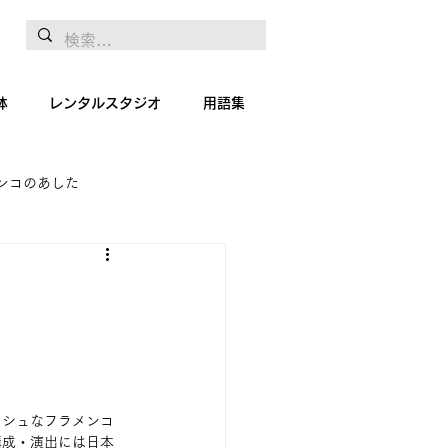
体
レンタルスタジオ
用語集
ンコのあした
地リポート
絵画
ッシュなフラメンコ
構成・演出には日本