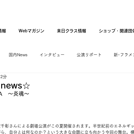
情報
Webマガジン
来日クラス情報
ショップ・関連団
国内News
インタビュー
公演リポート
新･フラメ
 2分
カンテ・ギター・音楽
新人公演
ファッション
現
news☆
LMA　～炎魂～
家千彰さんによる劇場公演がこの夏開催されます。半世紀前のエネルギ
がら、自分とは何なのか？という大きな命題に立ち向かう今回の舞台。