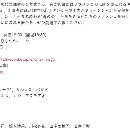
い現代舞踊家の石井武さん、音楽監督にはフラメンコの伝統を重んじる
迎え、出演者には活躍中の若手ダンサーや実力派ミュージシャンらが顔を
、新しく生まれ変わる"魂の炎"、今を生きる私たちのフラメンコを踊
思いに溢れる舞台を、ぜひ劇場でご覧ください！
)　開演19:00（開場18:30）
アひらつかホール
円
//t.livepocket.jp/e/chiakifuego
9（公家）
com
マローテ"、カルロス・パルド
バダホス、エル・プラテアオ
野宏司、鈴木時丹、川松冬花、田中菜穂子、公家千彰