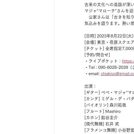
古来の文化への造詣が深
マジャ“マローテ”さんを
　公家さんは「古きを知り
気込みを語ります。熱い
[日時] 2023年8月22日(火
[会場] 東京・荏原スクエ
[チケット] 全席指定7,000
[予約/問合せ]
・ライブポケット：
https:
・Tel : 090-6028-203
・email: 
chiakivo@gmail.
出演：
[ギター] ペペ・マジャ"
[カンテ] ミゲル・デ・
[バイオリン] 森川拓哉
[フルート] Mashiro
[カホン] 飴谷圭介
[現代舞踊] 石井 武
[フラメンコ舞踊] 小谷