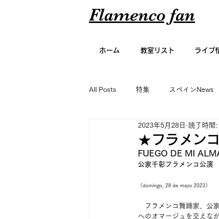
Flamenco fan
ホーム
教室リスト
ライブ
All Posts
特集
スペインNews
2023年5月28日
読了時間:
アーティスト名鑑
エッセイ
★フラメンコ
FUEGO DE MI A
公家千彰フラメンコ公演
グラビア
（domingo, 28 de mayo 2023）
　フラメンコ舞踊家、公
へのオマージュを交えな