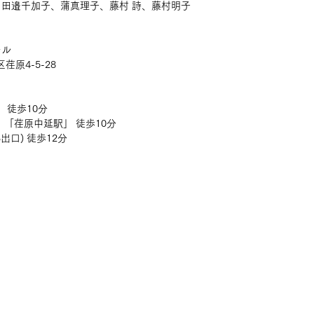
花、田邉千加子、蒲真理子、藤村 詩、藤村明子
ール
荏原4-5-28
 徒歩10分
「荏原中延駅」 徒歩10分
出口) 徒歩12分