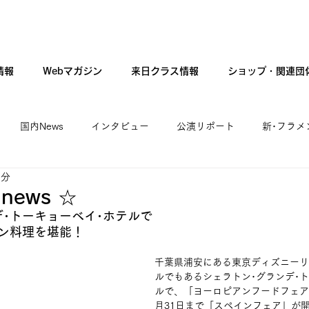
情報
Webマガジン
来日クラス情報
ショップ・関連団
国内News
インタビュー
公演リポート
新･フラメ
1分
カンテ・ギター・音楽
新人公演
ファッション
現
ews ☆
デ･トーキョーベイ･ホテルで
ン料理を堪能！
千葉県浦安にある東京ディズニーリ
ルでもあるシェラトン･グランデ･
ルで、「ヨーロピアンフードフェア
月31日まで「スペインフェア」が