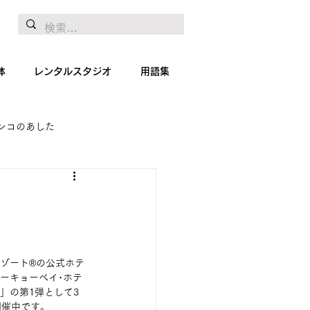
体
レンタルスタジオ
用語集
ンコのあした
地リポート
絵画
ゾート®の公式ホテ
トーキョーベイ･ホテ
」の第1弾として3
開催中です。