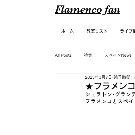
Flamenco fan
ホーム
教室リスト
ライブ
All Posts
特集
スペインNews
2023年3月7日
読了時間: 
アーティスト名鑑
エッセイ
★フラメンコn
シェラトン･グラン
フラメンコとスペイ
グラビア