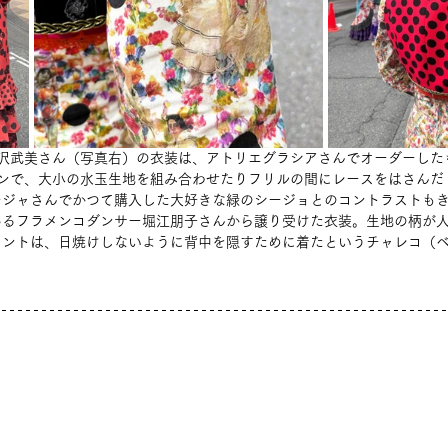
野沢武美さん（写真右）の衣装は、アトリエグラシアさんでオーダーした
インで、大小の水玉生地を組み合わせたりフリルの間にレースをはさんだ
ージャさんでかつて購入した大好きな緑のシージョとのコントラストも
あるフラメンコダンサー堀江朋子さんから譲り受けた衣装。生地の柄が
イントは、日焼けしないように背中を隠すために着たというチャレコ（