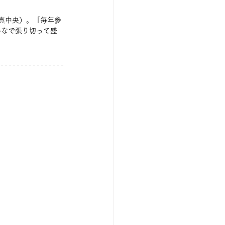
真中央）。「毎年参
んなで張り切って盛