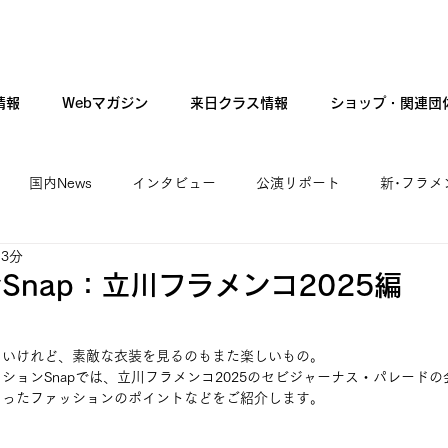
情報
Webマガジン
来日クラス情報
ショップ・関連団
国内News
インタビュー
公演リポート
新･フラメ
 3分
カンテ・ギター・音楽
新人公演
ファッション
現
Snap：立川フラメンコ2025編
しいけれど、素敵な衣装を見るのもまた楽しいもの。
ションSnapでは、立川フラメンコ2025のセビジャーナス・パレード
らったファッションのポイントなどをご紹介します。