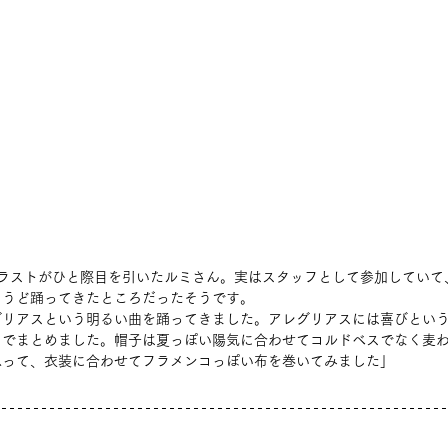
トラストがひと際目を引いたルミさん。実はスタッフとして参加していて
ょうど踊ってきたところだったそうです。
グリアスという明るい曲を踊ってきました。アレグリアスには喜びとい
白でまとめました。帽子は夏っぽい陽気に合わせてコルドベスでなく麦
思って、衣装に合わせてフラメンコっぽい布を巻いてみました」