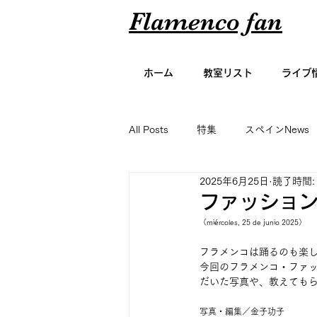
Flamenco fan
ホーム
教室リスト
ライブ
All Posts
特集
スペインNews
2025年6月25日
読了時間:
アーティスト名鑑
エッセイ
ファッション
（miércoles, 25 de junio 2025）
グラビア
フラメンコは踊るのも楽
今回のフラメンコ・ファッ
だいた写真や、教えても
写真・編集／金子功子