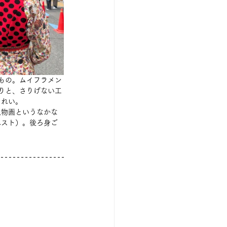
もの。ムイフラメン
りと、さりげない工
きれい。
人物画というなかな
ベスト）。後ろ身ご