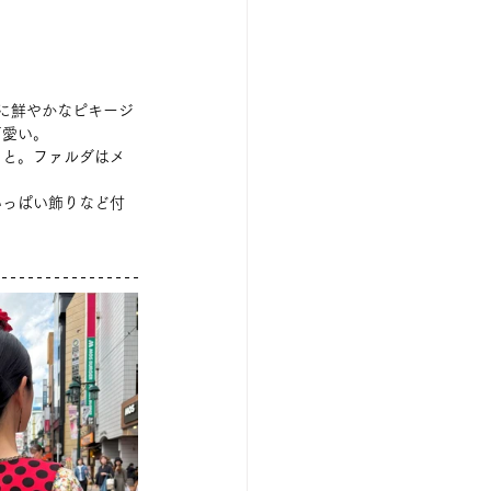
に鮮やかなピキージ
可愛い。
こと。ファルダはメ
いっぱい飾りなど付