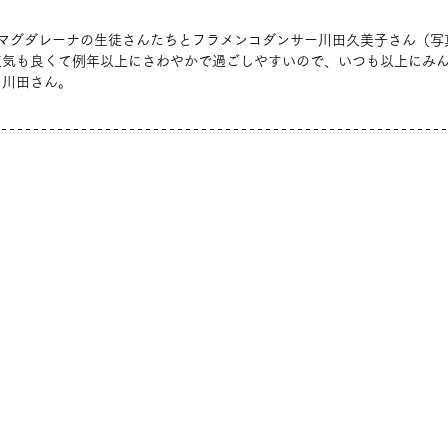
オマグダレーナの生徒さんたちとフラメンコダンサー川田久美子さん（写
天気も良くて例年以上にさわやかで過ごしやすいので、いつも以上にみ
と川田さん。