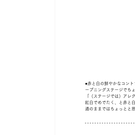
●赤と白の鮮やかなコン
ープニングステージでち
「（ステージでは）アレ
紅白でめでたく、と赤と
通のままではちょっとと