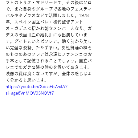
ラとのトリオ・マドリードで、その後はソロ
で、また自身のグループで各地のフェスティ
バルやタブラオなどで活躍しました。1978
年、スペイン国立バレエ初代監督アントニ
オ・ガデスに招かれ創立メンバーとなり、ガ
デスの映画『血の婚礼』にも出演していま
す。グイトといえばソレア。動く前から美し
い完璧な姿勢、たたずまい。男性舞踊の粋そ
のもののあのソレアは永遠にフラメンコのお
手本として記憶されることでしょう。国立バ
レエでのガラ公演の時のを置いておきます。
映像の質は良くないですが、全体の感じはよ
く分かると思います。
https://youtu.be/XdcaF57zxIA?
si=aga6VnMQV93NQVf7