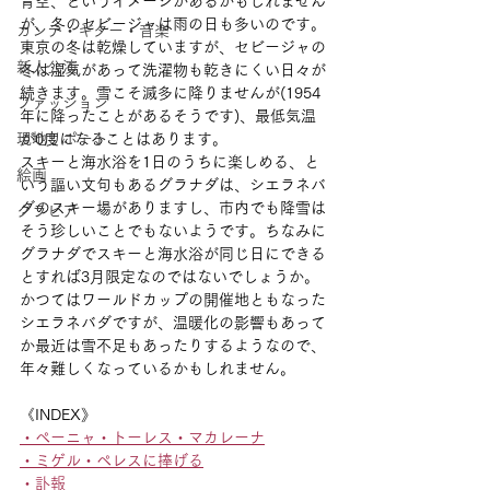
青空、というイメージがあるかもしれません
が、冬のセビージャは雨の日も多いのです。
カンテ・ギター・音楽
東京の冬は乾燥していますが、セビージャの
新人公演
冬は湿気があって洗濯物も乾きにくい日々が
続きます。雪こそ滅多に降りませんが(1954
ファッション
年に降ったことがあるそうです)、最低気温
現地リポート
が0度になることはあります。
スキーと海水浴を1日のうちに楽しめる、と
絵画
いう謳い文句もあるグラナダは、シエラネバ
ダのスキー場がありますし、市内でも降雪は
グラビア
そう珍しいことでもないようです。ちなみに
グラナダでスキーと海水浴が同じ日にできる
とすれば3月限定なのではないでしょうか。
かつてはワールドカップの開催地ともなった
シエラネバダですが、温暖化の影響もあって
か最近は雪不足もあったりするようなので、
年々難しくなっているかもしれません。
《INDEX》
・ペーニャ・トーレス・マカレーナ
・ミゲル・ペレスに捧げる
・訃報