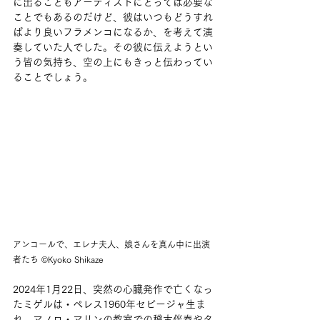
に出ることもアーティストにとっては必要な
ことでもあるのだけど、彼はいつもどうすれ
ばより良いフラメンコになるか、を考えて演
奏していた人でした。その彼に伝えようとい
う皆の気持ち、空の上にもきっと伝わってい
ることでしょう。
アンコールで、エレナ夫人、娘さんを真ん中に出演
者たち ©︎Kyoko Shikaze
2024年1月22日、突然の心臓発作で亡くなっ
たミゲルは・ペレス1960年セビージャ生ま
れ。マノロ・マリンの教室での稽古伴奏やタ