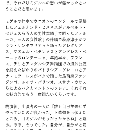
で、それだけミゲルへの想いが強かったとい
うことだと思います。
ミゲルの伴奏でウニオンのコンクールで優勝
したフェルナンド・ヒメネスがアルベルト・
セジェスら五人の男性舞踊手で踊ったファル
ーカ、三人の女性歌手の伴唱で萩原淳子がラ
ウラ・サンタマリアらと踊ったアレグリア
ス、マヌエル・ベタンソスとアンドレス・ペ
ーニャのロンデーニャ、年始早々、フラン
ス、チリとアンダルシア舞踊団での海外公演
を終えたばかりのパトリシア・ゲレーロとア
ナ・モラーレスがバタで踊った最前線ファン
ダンゴ、ルイサ・パリシオ、スサナ・カサス
らによるバタとマントンのソレア。それぞれ
に魅力的でもう一度観たいくらいです。
終演後、出演者の一人に「誰も自己主張せず
やっていたのが良かった」と感想をも伝えた
ところ、「ミゲルがそうだったからね」と返
事。ああ、そうでした。自分が、自分がと前