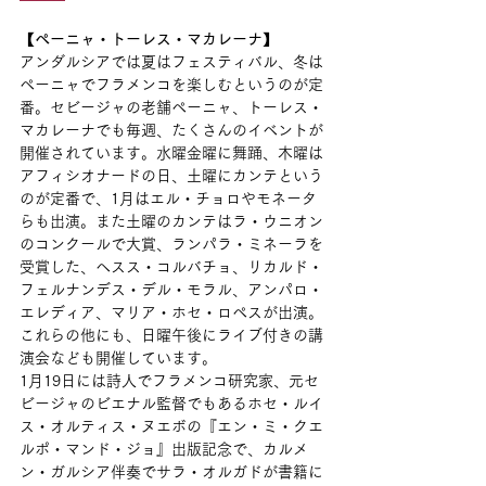
【ペーニャ・トーレス・マカレーナ】
アンダルシアでは夏はフェスティバル、冬は
ペーニャでフラメンコを楽しむというのが定
番。セビージャの老舗ペーニャ、トーレス・
マカレーナでも毎週、たくさんのイベントが
開催されています。水曜金曜に舞踊、木曜は
アフィシオナードの日、土曜にカンテという
のが定番で、1月はエル・チョロやモネータ
らも出演。また土曜のカンテはラ・ウニオン
のコンクールで大賞、ランパラ・ミネーラを
受賞した、ヘスス・コルバチョ、リカルド・
フェルナンデス・デル・モラル、アンパロ・
エレディア、マリア・ホセ・ロペスが出演。
これらの他にも、日曜午後にライブ付きの講
演会なども開催しています。
1月19日には詩人でフラメンコ研究家、元セ
ビージャのビエナル監督でもあるホセ・ルイ
ス・オルティス・ヌエボの『エン・ミ・クエ
ルポ・マンド・ジョ』出版記念で、カルメ
ン・ガルシア伴奏でサラ・オルガドが書籍に