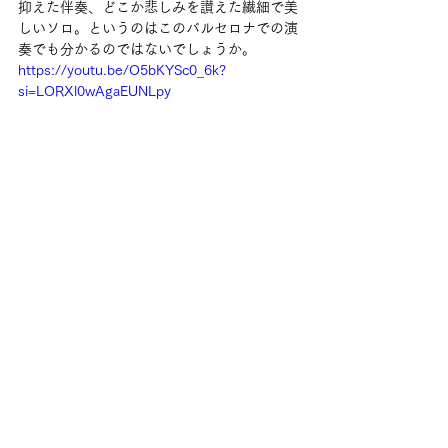
抑えた伴奏、どこか悲しみを讃えた繊細で美
しいソロ。というのはこのバルセロナでの演
奏でも分かるのではないでしょうか。
https://youtu.be/O5bKYSc0_6k?
si=LORXl0wAgaEUNLpy
まだ59歳。肝臓がんとのことですが、本当に
早すぎます。
と嘆く間もなく14日にはやはりギタリスト、
ウエルバ出身のホセ・ルイス・デ・ラ・パス
が亡くなりました。彼はオチャンドよりさら
に若い、1967年セウタ生まれ。まだ57歳と
いう若さです。