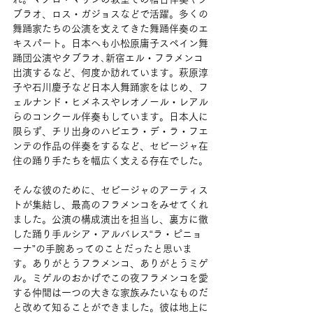
ブラオ、ロス・ガジョスなどで活躍。多くの
舞踊家たちの公演を支えてきた舞踊伴奏のエ
キスパート。日本へも小松原庸子スペイン舞
踊団公演やタブラオ､新宿エル・フラメンコ
出演するなど、何度か訪れています。萩原淳
子や石川慶子など日本人舞踊家をはじめ、フ
ェルナンド・ヒメネスやレオノール・レアル
らのコンクール伴奏もしています。日本人に
限らず、チリ出身のハビエラ・デ・ラ・フエ
ンテの作品の伴奏をするなど、セビージャ在
住の踊り手たちを幅広く支える存在でした。
そんな彼のために、セビージャのアーティス
トが集結し、最高のフラメンコをみせてくれ
ました。公演の構成演出を担当し、裏方に徹
した踊り手ルシア・アルバレス“ラ・ピニョ
ーナ”の手腕あってのことだったと思いま
す。ありがとうフラメンコ、ありがとうミゲ
ル。ミゲルのおかげでこの夜フラメンコを愛
する仲間は一つの大きな家族みたいなものだ
と改めて知ることができました。彼は地上に