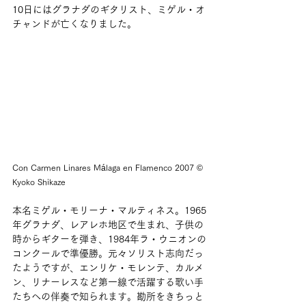
10日にはグラナダのギタリスト、ミゲル・オ
チャンドが亡くなりました。
Con Carmen Linares Málaga en Flamenco 2007 ©︎ 
Kyoko Shikaze
本名ミゲル・モリーナ・マルティネス。1965
年グラナダ、レアレホ地区で生まれ、子供の
時からギターを弾き、1984年ラ・ウニオンの
コンクールで準優勝。元々ソリスト志向だっ
たようですが、エンリケ・モレンテ、カルメ
ン、リナーレスなど第一線で活躍する歌い手
たちへの伴奏で知られます。勘所をきちっと