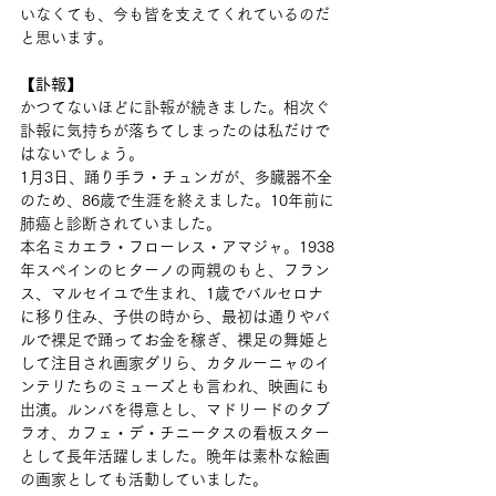
いなくても、今も皆を支えてくれているのだ
と思います。
【訃報】
かつてないほどに訃報が続きました。相次ぐ
訃報に気持ちが落ちてしまったのは私だけで
はないでしょう。
1月3日、踊り手ラ・チュンガが、多臓器不全
のため、86歳で生涯を終えました。10年前に
肺癌と診断されていました。
本名ミカエラ・フローレス・アマジャ。1938
年スペインのヒターノの両親のもと、フラン
ス、マルセイユで生まれ、1歳でバルセロナ
に移り住み、子供の時から、最初は通りやバ
ルで裸足で踊ってお金を稼ぎ、裸足の舞姫と
して注目され画家ダリら、カタルーニャのイ
ンテリたちのミューズとも言われ、映画にも
出演。ルンバを得意とし、マドリードのタブ
ラオ、カフェ・デ・チニータスの看板スター
として長年活躍しました。晩年は素朴な絵画
の画家としても活動していました。