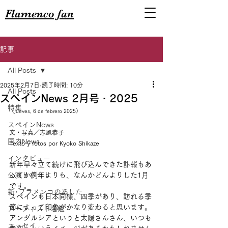
Flamenco fan
記事
All Posts
2025年2月7日
読了時間: 10分
All Posts
スペインNews 2月号・2025
特集
（jueves, 6 de febrero 2025）
スペインNews
文・写真／志風恭子
国内News
Texto y fotos por Kyoko Shikaze
インタビュー
新年早々立て続けに飛び込んできた訃報もあ
公演リポート
ってか例年よりも、なんかどんよりした1月
です。
新･フラメンコのあした
スペインも日本同様、四季があり、訪れる季
節によって印象がかなり変わると思います。
アーティスト名鑑
アンダルシアというと太陽さんさん、いつも
エッセイ