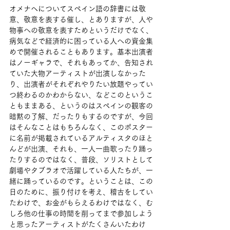
オメナヘについてスペイン語の辞書には敬
意、敬意を表する催し、とありますが、人や
物事への敬意を表すためというだけでなく、
病気などで経済的に困っている人への資金集
めで開催されることもあります。基本出演者
はノーギャラで、それもあってか、告知され
ていた大物アーティストが出演しなかった
り、出演者がそれぞれやりたい放題やってい
つ終わるのかわからない、などこのというこ
ともままある、というのはスペインの観客の
暗黙の了解、だったりもするのですが、今回
はそんなことはもちろんなく、このポスター
に名前が掲載されているアルティスタのほと
んどが出演、それも、一人一曲歌ったり踊っ
たりするのではなく、普段、ソリストとして
劇場やタブラオで活躍している人たちが、一
緒に踊っているのです。ということは、この
日のために、振り付けを考え、稽古をしてい
たわけで、お金がもらえるわけではなく、む
しろ他の仕事の時間を削ってまで参加しよう
と思ったアーティストがたくさんいたわけ