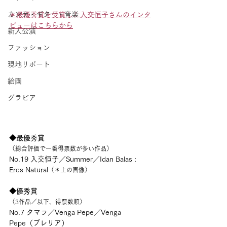
カンテ・ギター・音楽
＊最優秀賞を受賞した入交恒子さんのインタ
ビューはこちらから
新人公演
ファッション
現地リポート
絵画
グラビア
◆最優秀賞
（総合評価で一番得票数が多い作品）
No.19 入交恒子／Summer／Idan Balas : 
Eres Natural
（＊上の画像）
◆優秀賞
（3作品／以下、得票数順）
No.7 タマラ／Venga Pepe／Venga 
Pepe（ブレリア）