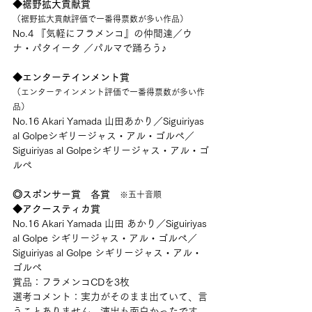
◆裾野拡大貢献賞
（裾野拡大貢献評価で一番得票数が多い作品）
No.4 『気軽にフラメンコ』の仲間達／ウ
ナ・パタイータ ／パルマで踊ろう♪
◆エンターテインメント賞
（エンターテインメント評価で一番得票数が多い作
品）
No.16 Akari Yamada 山田あかり／Siguiriyas 
al Golpeシギリージャス・アル・ゴルぺ／
Siguiriyas al Golpeシギリージャス・アル・ゴ
ルぺ
◎スポンサー賞　各賞
※五十音順
◆アクースティカ賞
No.16 Akari Yamada 山田 あかり／Siguiriyas 
al Golpe シギリージャス・アル・ゴルぺ／
Siguiriyas al Golpe シギリージャス・アル・
ゴルぺ
賞品：フラメンコCDを3枚
選考コメント：実力がそのまま出ていて、言
うことありません。演出も面白かったです。