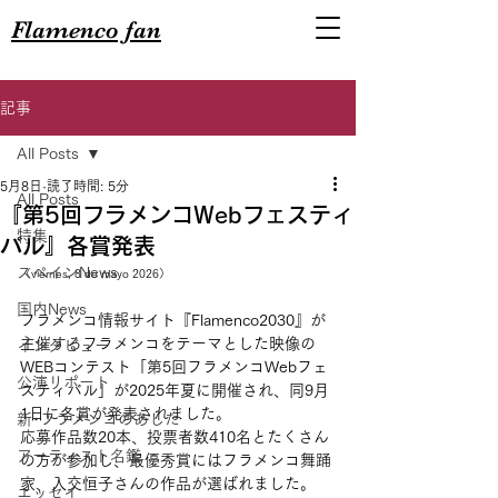
Flamenco fan
記事
All Posts
5月8日
読了時間: 5分
All Posts
『第5回フラメンコWebフェスティ
特集
バル』各賞発表
スペインNews
（viernes, 8 de mayo 2026）
国内News
フラメンコ情報サイト『Flamenco2030』が
主催するフラメンコをテーマとした映像の
インタビュー
WEBコンテスト「第5回フラメンコWebフェ
公演リポート
スティバル」が2025年夏に開催され、同9月
1日に各賞が発表されました。
新･フラメンコのあした
応募作品数20本、投票者数410名とたくさん
アーティスト名鑑
の方が参加し、最優秀賞にはフラメンコ舞踊
家、入交恒子さんの作品が選ばれました。
エッセイ