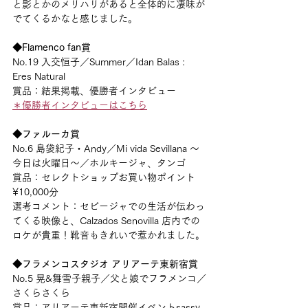
と影とかのメリハリがあると全体的に凄味が
でてくるかなと感じました。
◆Flamenco fan賞
No.19 入交恒子／Summer／Idan Balas : 
Eres Natural
賞品：結果掲載、優勝者インタビュー
＊優勝者インタビューはこちら
◆ファルーカ賞
No.6 島袋紀子・Andy／Mi vida Sevillana 〜
今日は火曜日〜／ホルキージャ、タンゴ
賞品：セレクトショップお買い物ポイント
¥10,000分
選考コメント：セビージャでの生活が伝わっ
てくる映像と、Calzados Senovilla 店内での
ロケが貴重！靴音もきれいで惹かれました。
◆フラメンコスタジオ アリアーテ東新宿賞
No.5 晃&舞雪子親子／父と娘でフラメンコ／
さくらさくら
賞品：アリアーテ東新宿開催イベントsassy 