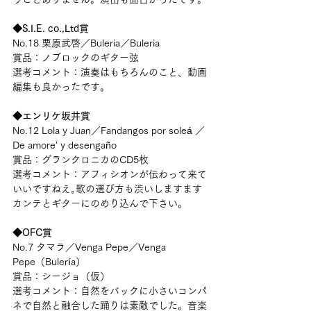
◆S.I.E. co.,Ltd賞
No.18 栗原武啓／Buleria／Buleria
賞品：ノブロックのギター弦
選考コメント：演奏はもちろんのこと、動画
編集も良かったです。
◆エンリケ坂井賞
No.12 Lola y Juan／Fandangos por soleá ／
De amore’ y desengaño
賞品：グランクロニカのCD5枚
選考コメント：アフィシオンが伝わって来て
いいですねえ｡歌の選び方も渋いしますます
カンテとギターにのめり込んで下さい。
◆OFC賞
No.7 タマラ／Venga Pepe／Venga 
Pepe（Bulería）
賞品：シージョ（仮）
選考コメント：自然をバックに小さいコンパ
ネで自然と融合した踊りは素敵でした。音楽