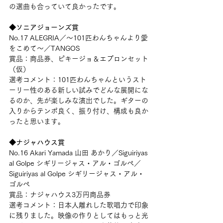
の選曲も合っていて良かったです。
◆ソニアジョーンズ賞
No.17 ALEGRIA／～101匹わんちゃんより愛
をこめて～／TANGOS
賞品：商品券、ピキージョ＆エプロンセット
（仮）
選考コメント：101匹わんちゃんというスト
ーリー性のある新しい試みでどんな展開にな
るのか、先が楽しみな演出でした。ギターの
入りからテンポ良く、振り付け、構成も良か
ったと思います。
◆ナジャハウス賞
No.16 Akari Yamada 山田 あかり／Siguiriyas 
al Golpe シギリージャス・アル・ゴルぺ／
Siguiriyas al Golpe シギリージャス・アル・
ゴルぺ
賞品：ナジャハウス3万円商品券
選考コメント：日本人離れした歌唱力で印象
に残りました。映像の作りとしてはもっと光