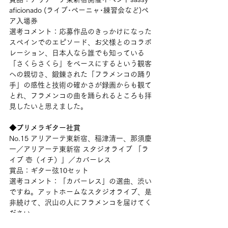
aficionado (ライブ･ペーニャ･練習会など)ペ
ア入場券
選考コメント：応募作品のきっかけになった
スペインでのエピソード、お父様とのコラボ
レーション、日本人なら誰でも知っている
「さくらさくら」をベースにするという観客
への親切さ、鍛錬された「フラメンコの踊り
手」の感性と技術の確かさが録画からも観て
とれ、フラメンコの曲を踊られるところも拝
見したいと思えました。
◆プリメラギター社賞
No.15 アリアーテ東新宿、稲津清一、那須慶
一／アリアーテ東新宿 スタジオライブ 「ラ
イブ 壱（イチ）」／カバーレス
賞品：ギター弦10セット
選考コメント：「カバーレス」の選曲、渋い
ですね。アットホームなスタジオライブ、是
非続けて、沢山の人にフラメンコを届けてく
ださい。