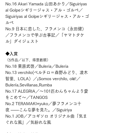
No.16 Akari Yamada 山田あかり／Siguiriyas 
al Golpeシギリージャス・アル・ゴルぺ／
Siguiriyas al Golpeシギリージャス・アル・ゴ
ルぺ
No.9 日本に恋した、フラメンコ（永田健）
／フラメンコで学ぶ古事記／「ヤマトタケ
ル」ダイジェスト
◆入賞
（5作品／以下、得票数順）
No.18 栗原武啓／Buleria／Buleria
No.13 verchilo(ベルチロ＝森野みどり、凌木
智里、LOLA）／¡Somos verchilo, olé!／
Bulería,Sevillanas,Rumba
No.17 ALEGRIA／～101匹わんちゃんより愛
をこめて～／TANGOS
No.2 TERAMAKI×yuko／夢フラメンコ十
夜 ――こんな夢を見た。／Siguiriya
No.1 JOB／アコギソロ オリジナル曲「気ま
ぐれな風」／気紛れな風