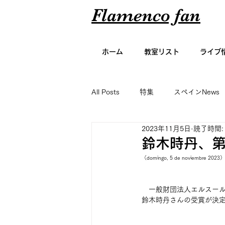
Flamenco fan
ホーム
教室リスト
ライブ
All Posts
特集
スペインNews
2023年11月5日
読了時間:
アーティスト名鑑
エッセイ
鈴木時丹、第
（domingo, 5 de noviembre 2023）
グラビア
　一般財団法人エルスール
鈴木時丹さんの受賞が決