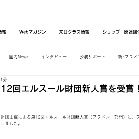
情報
Webマガジン
来日クラス情報
ショップ・関連団
国内News
インタビュー
公演リポート
新･フラメ
 1分
カンテ・ギター・音楽
新人公演
ファッション
現
12回エルスール財団新人賞を受賞
財団主催による第12回エルスール財団新人賞（フラメンコ部門）に、
定しました。