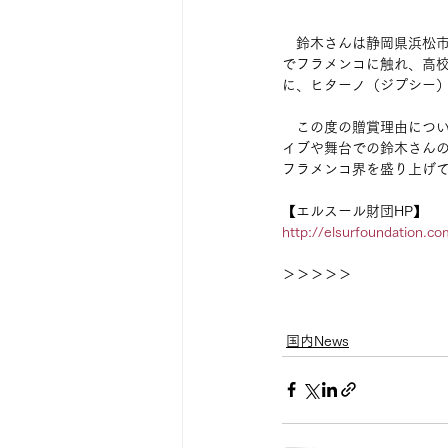
　鈴木さんは静岡県浜松市
でフラメンコに触れ、高校卒業
に、ヒターノ（ジプシー
　この度の贈賞理由につ
イブや舞台での鈴木さん
フラメンコ界を盛り上げ
【エルスール財団HP】
http://elsurfoundation.co
＞＞＞＞＞
国内News