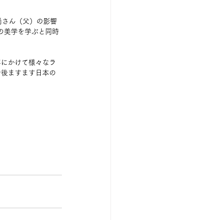
尚さん（父）の影響
ンコの美学を学ぶと同時
年にかけて様々なラ
今後ますます日本の