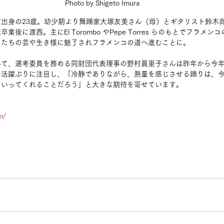
Photo by Shigeto Imura
出身の23歳。幼少期より舞踊家大塚友美さん（母）とギタリスト鈴木
後に渡西。主にEl Torombo やPepe Torres らのもとでフラメ
）たちの芸や生き様に魅了されフラメンコの道へ進むことに。
いて、選考委員を務める同財団代表理事の野村眞里子さんは昨年から今
の活躍ぶりに注目し、「冷静でありながら、熱量を感じさせる踊りは、
ていってくれることだろう」と大きな期待を寄せています。
m/