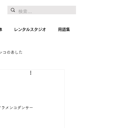
体
レンタルスタジオ
用語集
ンコのあした
地リポート
絵画
！
フラメンコダンサー