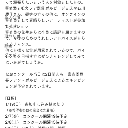
って頑張りたいという人を対象としたもの。
カンテ・ギター・音楽
審査員としてフアン・ポルビージョ氏や石川
慶子さん、観客の方々の他に、オンラインの
新人公演
審査員として素晴らしいアーティストが参加
します。
ファッション
審査員の先生からは全員に講評も届きますの
現地リポート
で、今後のためのうれしいアドバイスがもら
えるチャンス。
絵画
他にも様々な賞が用意されているので、バイ
グラビア
レソロを目指す方はぜひチャレンジしてみて
はいかがでしょうか。
なおコンクール当日は2日間とも、審査委員
長フアン・ポルビージョ氏によるエキシビシ
ョンが予定されています。
[日程]
1/19(日)　参加申し込み締め切り
（※希望者多数の場合は先着順）
2/7(金)　コンクール開演19時予定
2/8(土)　コンクール開演15時予定