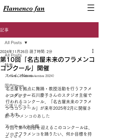
Flamenco fan
記事
All Posts
2024年11月26日
読了時間: 2分
All Posts
第10回「名古屋未来のフラメンコ
特集
コンクール」開催
スペインNews
（martes, 26 de noviembre 2024）
国内News
名古屋を拠点に舞踊・教授活動を行うフラメ
ンコダンサー石川慶子さんのスタジオ主催で
インタビュー
行われるコンクール、「名古屋未来のフラメ
公演リポート
ンココンクール」が来年2025年2月に開催さ
れます。
新･フラメンコのあした
アーティスト名鑑
今回で第10回目を迎えるこのコンクールは、
ソロでフラメンコを踊りたい、何か目標を持
エッセイ