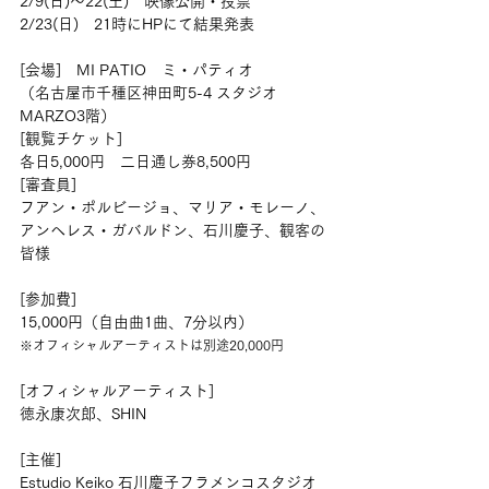
2/9(日)～22(土)　映像公開・投票
2/23(日)　21時にHPにて結果発表
[会場]　MI PATIO　ミ・パティオ
（名古屋市千種区神田町5-4 スタジオ
MARZO3階）
[観覧チケット]
各日5,000円　二日通し券8,500円
[審査員]
フアン・ポルビージョ、マリア・モレーノ、
アンヘレス・ガバルドン、石川慶子、観客の
皆様
[参加費]
15,000円（自由曲1曲、7分以内）
※オフィシャルアーティストは別途20,000円
[オフィシャルアーティスト]
徳永康次郎、SHIN
[主催]
Estudio Keiko 石川慶子フラメンコスタジオ