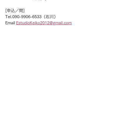
[申込／問]
Tel.090-9906-6533（石川）
Email 
EstudioKeiko2012@gmail.com