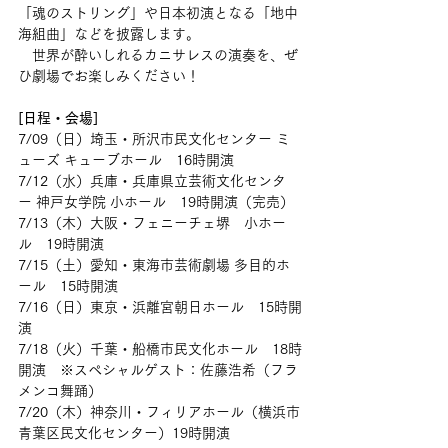
「魂のストリング」や日本初演となる「地中
海組曲」などを披露します。
　世界が酔いしれるカニサレスの演奏を、ぜ
ひ劇場でお楽しみください！
[日程・会場]
7/09（日）埼玉・所沢市民文化センター ミ
ューズ キューブホール　16時開演
7/12（水）兵庫・兵庫県立芸術文化センタ
ー 神戸女学院 小ホール　19時開演（完売）
7/13（木）大阪・フェニーチェ堺　小ホー
ル　19時開演
7/15（土）愛知・東海市芸術劇場 多目的ホ
ール　15時開演
7/16（日）東京・浜離宮朝日ホール　15時開
演
7/18（火）千葉・船橋市民文化ホール　18時
開演　※スペシャルゲスト：佐藤浩希（フラ
メンコ舞踊）
7/20（木）神奈川・フィリアホール（横浜市
青葉区民文化センター）19時開演