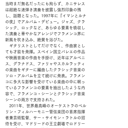
当時まだ無名だったにも拘らず、カニサレス
は超絶な速弾き演奏を披露し強烈印象の残
し、話題となった。1997年に『イマンとルナ
の夜』でアルバム・デビュー。ジャズ、クラ
シック、ロックなど、あらゆる要素を吸収し
た演奏と華やかなアレンジでフラメンコ界に
新風を吹き込み、絶賛を浴びた。
　ギタリストとしてだけでなく、作曲家とし
ても才能を発揮。スペイン国立バレエの作品
や映画音楽の作曲を手掛け、近年はアルベニ
ス、グラナドス、ファリャやスカルラッティ
の楽曲をギターに編曲したクラシック音楽の
ソロ・アルバムを立て続けに発表。フラメン
コに多大な影響を受けている楽曲の中に眠っ
ているフラメンコの要素を抽出したような内
容で、フラメンコ・シーンとクラシック音楽
シーンの両方で支持された。
　2011年、世界最高峰のオーケストラのベル
リン・フィルハーモニー管弦楽団の首席指揮
者兼芸術監督、サー・サイモン・ラトルの招
待を受け、マドリードの王立劇場でロドリー