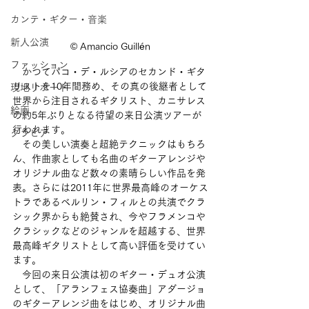
カンテ・ギター・音楽
新人公演
© Amancio Guillén
ファッション
　かつてパコ・デ・ルシアのセカンド・ギタ
リストを10年間務め、その真の後継者として
現地リポート
世界から注目されるギタリスト、カニサレス
絵画
の約5年ぶりとなる待望の来日公演ツアーが
行われます。
グラビア
　その美しい演奏と超絶テクニックはもちろ
ん、作曲家としても名曲のギターアレンジや
オリジナル曲など数々の素晴らしい作品を発
表。さらには2011年に世界最高峰のオーケス
トラであるベルリン・フィルとの共演でクラ
シック界からも絶賛され、今やフラメンコや
クラシックなどのジャンルを超越する、世界
最高峰ギタリストとして高い評価を受けてい
ます。
　今回の来日公演は初のギター・デュオ公演
として、「アランフェス協奏曲」アダージョ
のギターアレンジ曲をはじめ、オリジナル曲