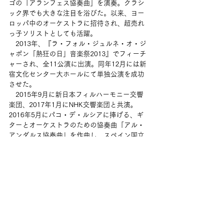
ゴの「アランフェス協奏曲」を演奏。クラシ
ック界でも大きな注目を浴びた。以来、ヨー
ロッパ中のオーケストラに招待され、超売れ
っ子ソリストとしても活躍。
　2013年、『ラ・フォル・ジュルネ・オ・ジ
ャポン「熱狂の日」音楽祭2013』でフィーチ
ャーされ、全11公演に出演。同年12月には新
宿文化センター大ホールにて単独公演を成功
させた。
　2015年9月に新日本フィルハーモニー交響
楽団、2017年1月にNHK交響楽団と共演。
2016年5月にパコ・デ・ルシアに捧げる、ギ
ターとオーケストラのための協奏曲「アル・
アンダルス協奏曲」を作曲し、スペイン国立
管弦楽団とスペイン国立音楽堂にて世界初演
を果たした。
　フラメンコのルーツのひとつと言われるス
ペインの民俗舞踊「ホタ」を取り上げたカル
ロス・サウラ監督の映画『J:ビヨンド・フラ
メンコ』（2017年日本公開）に出演、カニサ
レスの演奏がフィーチャーされた。2018年2
月に8年ぶりのカニサレスの全曲オリジナル