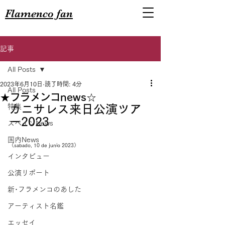
Flamenco fan
記事
All Posts
2023年6月10日
読了時間: 4分
All Posts
★フラメンコnews☆
特集
カニサレス来日公演ツア
ー2023　
スペインNews
国内News
（sabado, 10 de junio 2023）
インタビュー
公演リポート
新･フラメンコのあした
アーティスト名鑑
エッセイ