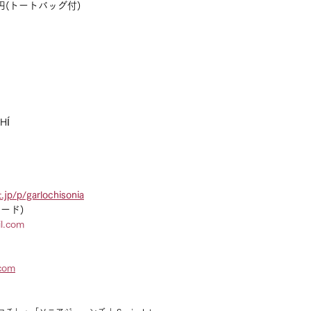
0円(トートバッグ付)
HÍ
t.jp/p/garlochisonia
ード)
il.com
.com