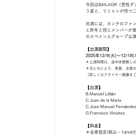
今回はBAILAOR（男性
う姿と、リニャンが持つ
共演には、カンテのファ
と昨年と同じメンバーが
のスペイン人グループ公
【出演期間】
2025年12/9(火)〜12/18(
＊上演時間は、途中休憩無しの
＊日にちにより、男装、女装
（詳しくはフライヤー画像を
【出演】
B.Manuel Liñán
C.Juan de la Maria
C.Jose Manuel Fernández
G.Francisco Vinuesa
【料金】
＊全席指定(税込・1drin