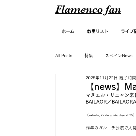
Flamenco fan
ホーム
教室リスト
ライブ
All Posts
特集
スペインNews
2025年11月22日
読了時間:
アーティスト名鑑
エッセイ
【news】Man
マヌエル・リニャン来
BAILAOR／BAILAOR
グラビア
（sábado, 22 de noviembre 2025）
昨年のガルロチ公演で大