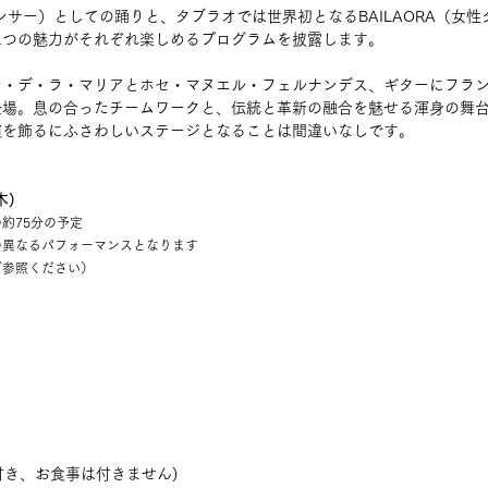
ダンサー）としての踊りと、タブラオでは世界初となるBAILAORA（女
二つの魅力がそれぞれ楽しめるプログラムを披露します。
ン・デ・ラ・マリアとホセ・マヌエル・フェルナンデス、ギターにフラ
登場。息の合ったチームワークと、伝統と革新の融合を魅せる渾身の舞
演を飾るにふさわしいステージとなることは間違いなしです。
木)
約75分の予定
の異なるパフォーマンスとなります
ご参照ください）
k付き、お食事は付きません)