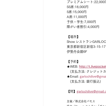
プレミアムシート:22,00
SS席:18,000円
S席:15,000円
A席:11,000円
子供・学生:7,000円
障がい者割引:4,000円
【場所】
Show レストランGARLOC
東京都新宿区新宿3-15-17
伊勢丹会館6F
【予約】
★WEB: 
http://t.livepocke
　(支払方法: クレジットカ
★Email: 
garlochilive@gma
　(支払方法: 銀行振込)
【問】
garlochilive@gmail
主催／株式会社バモス