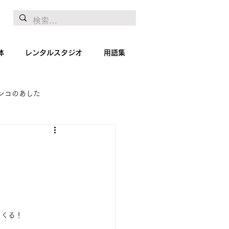
体
レンタルスタジオ
用語集
ンコのあした
地リポート
絵画
てくる！