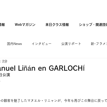
情報
Webマガジン
来日クラス情報
ショップ・関連団
国内News
インタビュー
公演リポート
新･フラメ
 2分
カンテ・ギター・音楽
新人公演
ファッション
現
uel Liñán en GARLOCHÍ
日公演　
A
勢の観客を魅了したマヌエル・リニャンが、今年も再びこの舞台に戻っ