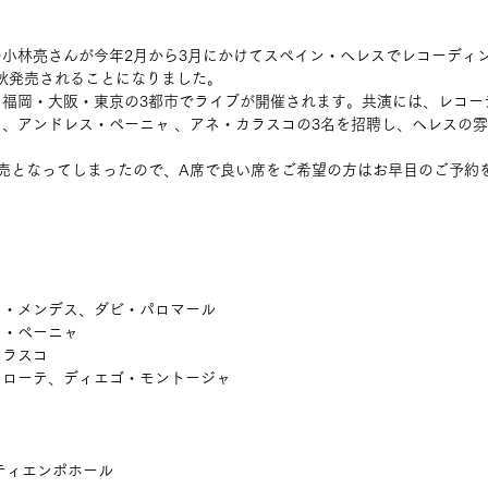
小林亮さんが今年2月から3月にかけてスペイン・ヘレスでレコーディ
秋発売されることになりました。
、福岡・大阪・東京の3都市でライブが開催されます。共演には、レコー
、アンドレス・ペーニャ 、アネ・カラスコの3名を招聘し、ヘレスの
売となってしまったので、A席で良い席をご希望の方はお早目のご予約
ス・メンデス、ダビ・パロマール
ス・ペーニャ
カラスコ
タローテ、ディエゴ・モントージャ
　ティエンポホール　