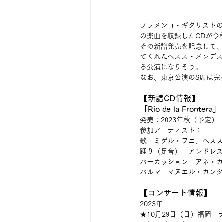
フラメンコ・ギタリストの
の楽曲を収録したCDが今
その新譜発売を記念して
てくれたヘスス・メンデス
る公演になりそう。
なお、東京公演のS席は完
【新譜CD情報】
「Rio de la Frontera」
発売：2023年秋（予定）
参加アーティスト：
歌　ミゲル・フニ、ヘス
踊り（足音）　アンドレ
パーカッション　アネ・
パルマ　マヌエル・カン
【コンサート情報】
2023年
★10月29日（日）福岡