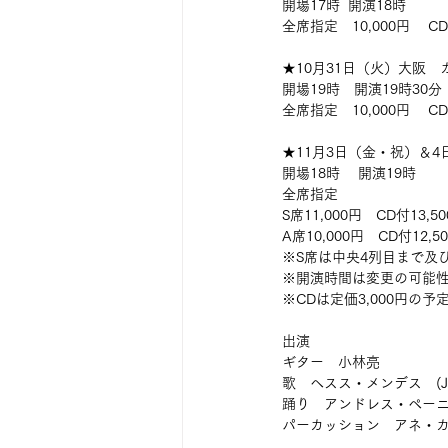
開場17時  開演18時　　
全席指定　10,000円 　CD
★10月31日（火）大阪
開場19時　開演19時30分
全席指定　10,000円　 CD
★11月3日（金・祝）＆4
開場18時 　開演19時　
全席指定　
S席11,000円　CD付13
A席10,000円　CD付12,5
※S席は中央4列目まで及
※開演時間は変更の可能
※CDは定価3,000円の予
出演　
ギター　小林亮
歌　ヘスス・メンデス　(Jesú
踊り　アンドレス・ペーニャ (A
パーカッション　アネ・カラスコ 