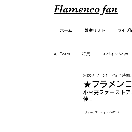
Flamenco fan
ホーム
教室リスト
ライブ
All Posts
特集
スペインNews
2023年7月31日
読了時間:
アーティスト名鑑
エッセイ
★フラメンコ
小林亮ファーストアルバ
催！
グラビア
（lunes, 31 de julio 2023）