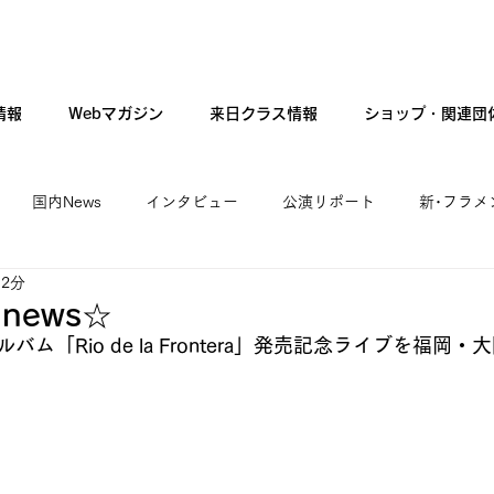
情報
Webマガジン
来日クラス情報
ショップ・関連団
国内News
インタビュー
公演リポート
新･フラメ
 2分
カンテ・ギター・音楽
新人公演
ファッション
現
news☆
ム「Rio de la Frontera」発売記念ライブを福岡