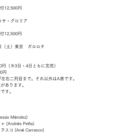
付12,500円
　カサ・グロリア　
　
付12,500円
日（土）東京　ガルロチ　 
,500円（※3日・4日ともに完売）
00円
び左右二列目まで。それ以外はA席です。
性があります。
定です。
s Méndez)
ndrés Peña)
(Ané Carrasco) 