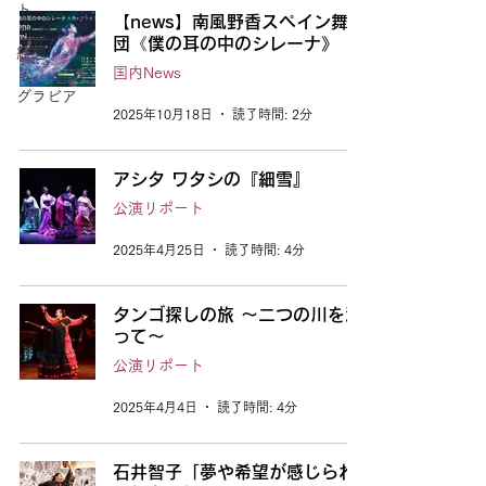
ト
【news】南風野香スペイン舞踊
団《僕の耳の中のシレーナ》
絵画
国内News
グラビア
2025年10月18日
読了時間: 2分
アシタ ワタシの『細雪』
公演リポート
2025年4月25日
読了時間: 4分
タンゴ探しの旅 ～二つの川を渡
って～
公演リポート
2025年4月4日
読了時間: 4分
石井智子「夢や希望が感じられ