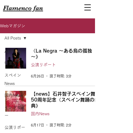
Flamenco fan
Webマガジン
All Posts
《La Negra ～ある烏の孤独
All Posts
～》
特集
公演リポート
スペイン
6月26日
読了時間: 3分
News
【news】石井智子スペイン舞踊
国内News
50周年記念《スペイン舞踊の祭
典》
インタビュ
国内News
ー
6月17日
読了時間: 2分
公演リポー