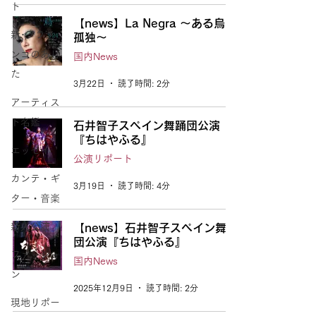
ト
【news】La Negra ～ある烏の
新･フラメ
孤独～
ンコのあし
国内News
た
3月22日
読了時間: 2分
アーティス
ト名鑑
石井智子スペイン舞踊団公演
『ちはやふる』
エッセイ
公演リポート
カンテ・ギ
3月19日
読了時間: 4分
ター・音楽
新人公演
【news】石井智子スペイン舞踊
団公演『ちはやふる』
ファッショ
国内News
ン
2025年12月9日
読了時間: 2分
現地リポー