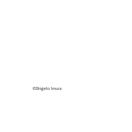
©Shigeto Imura
【プロフィール】
出水宏輝（Kouki Demizu）
／10歳の時に石
川敬子フラメンコ教室にてフラメンコを始
め、田中光夫氏にギター・カンテを、舞踊・
パルマを棚原美和氏に師事。14歳のときにタ
ブラオ ロス・ヒターノスで男性舞踊手として