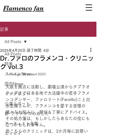
Flamenco fan
記事
All Posts
2025年4月20日
読了時間: 4分
All Posts
Dr.ファロのフラメンコ・クリニッ
特集
ク vol.3
スペインNews
（domingo, 20 de abril 2025）
国内News
大阪を拠点に活動し、劇場公演からタブラオ
ライブまで日本各地で大活躍中の若手フラメ
インタビュー
ンコダンサー、ファロリート(Farolito)こと出
公演リポート
水宏輝さんが、フラメンコを愛する皆様の
様々なお悩みに、親切＆丁寧にアドバイス。
新･フラメンコのあした
その処方箋は、もしかしたらあなたの役にも
アーティスト名鑑
立つかもしれません。
尚こちらのクリニックは、2か月毎に診察い
エッセイ