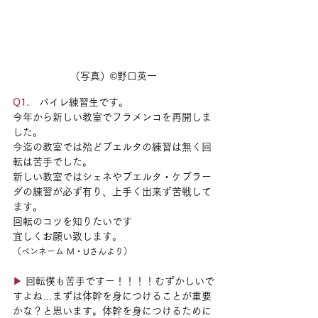
（写真）
©野口英一
Q1.　
バイレ練習生です。
今年から新しい教室でフラメンコを再開しま
した。
今迄の教室では殆どブエルタの練習は無く回
転は苦手でした。
新しい教室ではシェネやブエルタ・ケブラー
ダの練習が必ず有り、上手く出来ず苦戦して
ます。
回転のコツを知りたいです
宜しくお願い致します。
（ペンネーム M・Uさんより）
▶︎
 回転僕も苦手ですー！！！！むずかしいで
すよね…まずは体幹を身につけることが重要
かな？と思います。体幹を身につけるために