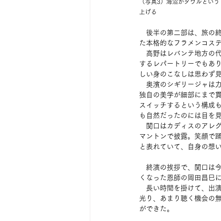
（写真3）海沼がダウルという
上げる
　後半の第二部は、旅の
た本格的なフラメンコス
　高野はレバンテ地方の
するレパートリーでもあ
しい身のこなしは思わず
　奥濱のシギリージャは
独自の美学が細部にまで
スイッチするという構成
も自然だったのには目を
　関口はカディスのアレ
マントンで披露。笑顔で
と表れていて、自身の想
　終演の挨拶で、関口は今回
くなった恩師の岡田昌巳
　長い時間を掛けて、出
光り、あまり聴く機会の
ができた。