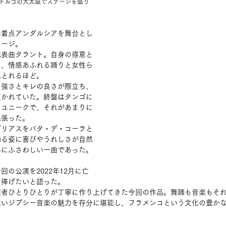
トルコの大太鼓でステージを盛り
終着点アンダルシアを舞台とし
テージ。
代表曲タラント。自身の得意と
り、情感あふれる踊りと女性ら
見とれるほど。
力強さとキレの良さが際立ち、
貫かれていた。終盤はタンゴに
もユニークで、それがあまりに
見張った。
グリアスをバタ・デ・コーラと
踊る姿に喜びやうれしさが自然
いにふさわしい一曲であった。
の公演を2022年12月に亡
に捧げたいと語った。
演者ひとりひとりが丁寧に作り上げてきた今回の作品。舞踊も音楽もそ
無いジプシー音楽の魅力を存分に堪能し、フラメンコという文化の豊か