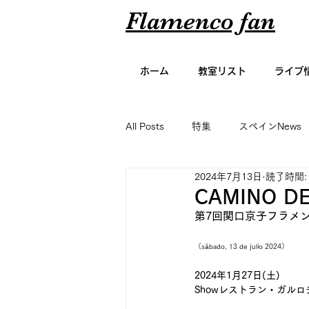
Flamenco fan
ホーム
教室リスト
ライブ
All Posts
特集
スペインNews
2024年7月13日
読了時間:
アーティスト名鑑
エッセイ
CAMINO D
第7回関口京子フラメ
グラビア
（sábado, 13 de julio 2024）
2024年1月27日(土)
Showレストラン・ガル