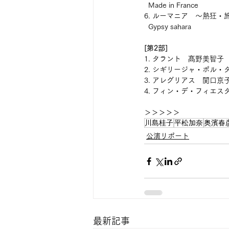
  Made in France
6. ルーマニア　～熱狂・
  Gypsy sahara
[第2部]
1. タラント　髙野美智子
2. シギリージャ・ポル・
3. アレグリアス　関口京
4. フィン・デ・フィエス
＞＞＞＞＞
川島桂子
平松加奈
奥濱春
公演リポート
最新記事