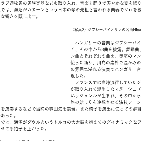
アラブ遊牧民の民族楽器なども取り入れ、音楽と踊りで賑やかな宴を繰
楽では、海沼がカヌーンという日本の琴の先祖と言われる楽器でソロを
ルな響きを醸し出す。
（写真2）ジプシーバイオリンの名曲Nin
　ハンガリーの音楽はジプシーバイ
く、その中から3曲を披露。舞踊曲
ン曲とそれぞれの曲を、奥濱のマン
使った踊り、川島の素朴で温かみの
の雰囲気溢れる演奏でハンガリー音
現した。
　フランスでは当時流行していたジ
が取り入れて誕生したマヌーシュ（
いうジャンルが生まれ、その中から
旅の始まりを連想させる演技シーン
ロを演奏するなどで当時の雰囲気を表現。また椅子を演出に使っての群
があった。
楽では、海沼がダウルというトルコの大太鼓を抱えてのダイナミックな
わせて手拍子も上がった。