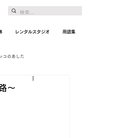
体
レンタルスタジオ
用語集
ンコのあした
地リポート
絵画
旅路～