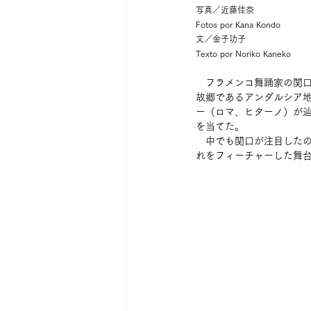
写真／近藤佳奈
Fotos por Kana Kondo
文／金子功子
Texto por Noriko Kaneko
　フラメンコ舞踊家の関口
故郷であるアンダルシア地方
ー（ロマ、ヒターノ）が
を当てた。
　中でも関口が注目した
れをフィーチャーした舞