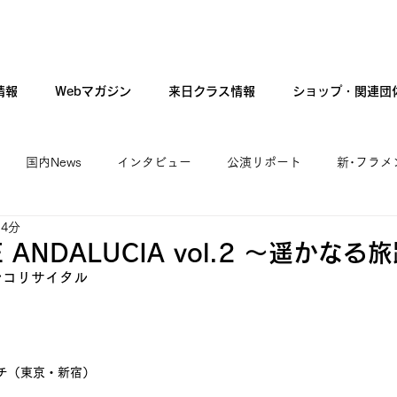
情報
Webマガジン
来日クラス情報
ショップ・関連団
国内News
インタビュー
公演リポート
新･フラメ
 4分
カンテ・ギター・音楽
新人公演
ファッション
現
E ANDALUCIA vol.2 ～遥かなる
ンコリサイタル
ロチ（東京・新宿）