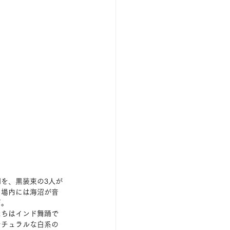
を、黒装束の3人が
。場内には海沼が音
だ。
たちはインド舞踊で
ナチュラルな白系の