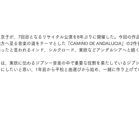
京子が、7回目となるリサイタル公演を8年ぶりに開催した。今回の作
へ至る音楽の道をテーマとした「CAMINO DE ANDALUCIA」の2
辿ったと言われるインド、シルクロード、東欧などアンダルシアへと続
のは、東欧に伝わるジプシー音楽の中で重要な役割を果たしているジプ
台にしたいと思い、1年前から平松と曲選びから始め、一緒に作り上げて