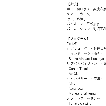
【出演】
踊り　関口京子　奥濱春
ギター　今田央
歌　川島桂子
バイオリン　平松加奈
パーカッション　海沼正
【プログラム】
[第1部]
1. プロローグ　～砂漠の
2. インド　～宴・出奔～
  Banna Maharo Kesariyo
3. アゼルバイジャン　～
  Qanun Taqsim
  Ay Qiz
4. ハンガリー　～流浪～
  Nina
  Nora luca
  Maneana lui kemal
5. フランス　～融合～
  Tchavolo swing