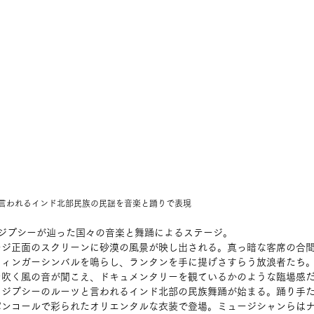
言われるインド北部民族の民謡
を音楽と踊りで表現
ジプシーが辿った国々の音楽と舞踊によるステージ。
ージ正面のスクリーンに砂漠の風景が映し出される。真っ暗な客席の合間
フィンガーシンバルを鳴らし、ランタンを手に提げさすらう放浪者たち
を吹く風の音が聞こえ、ドキュメンタリーを観ているかのような臨場感
、ジプシーのルーツと言われるインド北部の民族舞踊が始まる。踊り手
パンコールで彩られたオリエンタルな衣装で登場。ミュージシャンらは