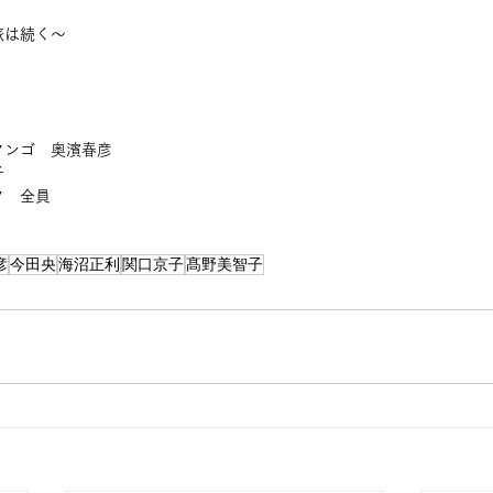
旅は続く～
タンゴ　奥濱春彦
子
タ　全員
彦
今田央
海沼正利
関口京子
髙野美智子