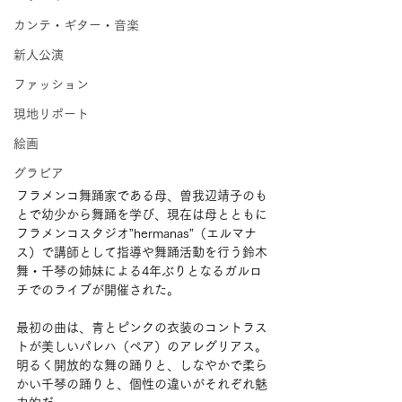
カンテ・ギター・音楽
新人公演
ファッション
現地リポート
絵画
グラビア
フラメンコ舞踊家である母、曽我辺靖子のも
とで幼少から舞踊を学び、現在は母とともに
フラメンコスタジオ”hermanas”（エルマナ
ス）で講師として指導や舞踊活動を行う鈴木
舞・千琴の姉妹による4年ぶりとなるガルロ
チでのライブが開催された。
最初の曲は、青とピンクの衣装のコントラス
トが美しいパレハ（ペア）のアレグリアス。
明るく開放的な舞の踊りと、しなやかで柔ら
かい千琴の踊りと、個性の違いがそれぞれ魅