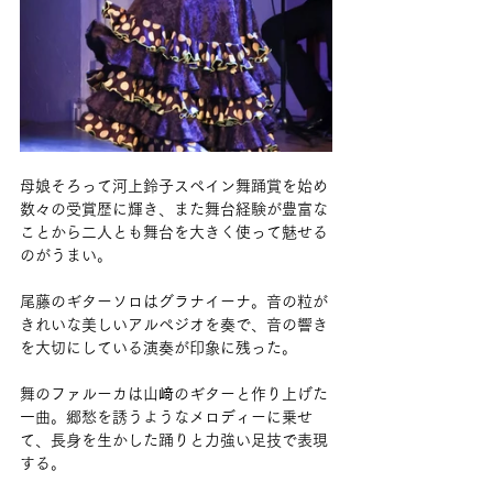
母娘そろって河上鈴子スペイン舞踊賞を始め
数々の受賞歴に輝き、また舞台経験が豊富な
ことから二人とも舞台を大きく使って魅せる
のがうまい。
尾藤のギターソロはグラナイーナ。音の粒が
きれいな美しいアルペジオを奏で、音の響き
を大切にしている演奏が印象に残った。
舞のファルーカは山﨑のギターと作り上げた
一曲。郷愁を誘うようなメロディーに乗せ
て、長身を生かした踊りと力強い足技で表現
する。