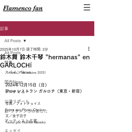
Flamenco fan
記事
All Posts
2025年10月7日
読了時間: 2分
All Posts
鈴木舞 鈴木千琴 "hermanas" en
特集
GARLOCHÍ
スペインNews
（martes, 7 de octubre 2025）
国内News
2024年12月15日（日）
Show レストラン ガルロチ（東京・新宿）
インタビュー
公演リポート
写真／フォトチョイス
Fotos por Photo Choice
新･フラメンコのあした
文／金子功子
アーティスト名鑑
Texto por Noriko Kaneko
エッセイ