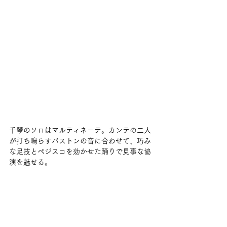
千琴のソロはマルティネーテ。カンテの二人
が打ち鳴らすバストンの音に合わせて、巧み
な足技とペジスコを効かせた踊りで見事な協
演を魅せる。