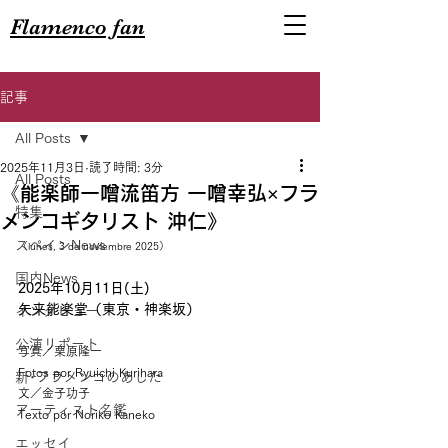
Flamenco fan
記事
All Posts
2025年11月3日
読了時間: 3分
All Posts
《能楽師一噌流笛方 一噌幸弘×フラ
特集
メンコギタリスト 沖仁》
スペインNews
（lunes, 3 de noviembre 2025）
国内News
2025年10月11日(土)
矢来能楽堂（東京・神楽坂）
インタビュー
公演リポート
写真／栗原隆一
Fotos por Ryuichi Kurihara
新･フラメンコのあした
文／金子功子
アーティスト名鑑
Texto por Noriko Kaneko
エッセイ