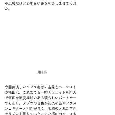
不思議なほど心地良い響きを楽しませてくれ
た。
一噌幸弘
今回共演したタブラ奏者の吉見とベーシスト
の福田は、これまでも一噌とユニットを組ん
で何度か演奏経験のある頼もしいパートナー
でもあり、タブラの音色が能楽の笛やフラメ
ンコギターと相性が良く、調和のとれた音色
でリズムを重ねていた。また福田のベースも