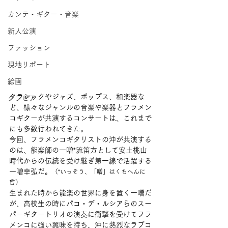
カンテ・ギター・音楽
新人公演
ファッション
現地リポート
絵画
クラシックやジャズ、ポップス、和楽器な
グラビア
ど、様々なジャンルの音楽や楽器とフラメン
コギターが共演するコンサートは、これまで
にも多数行われてきた。
今回、フラメンコギタリストの沖が共演する
のは、能楽師の一噌*流笛方として安土桃山
時代からの伝統を受け継ぎ第一線で活躍する
一噌幸弘だ。
（*いっそう、「噌」はくちへんに
曾）
生まれた時から能楽の世界に身を置く一噌だ
が、高校生の時にパコ・デ・ルシアらのスー
パーギタートリオの演奏に衝撃を受けてフラ
メンコに強い興味を持ち、沖に熱烈なラブコ