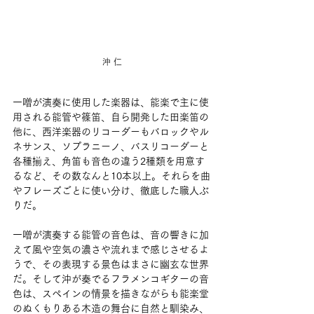
沖 仁
一噌が演奏に使用した楽器は、能楽で主に使
用される能管や篠笛、自ら開発した田楽笛の
他に、西洋楽器のリコーダーもバロックやル
ネサンス、ソプラニーノ、バスリコーダーと
各種揃え、角笛も音色の違う2種類を用意す
るなど、その数なんと10本以上。それらを曲
やフレーズごとに使い分け、徹底した職人ぶ
りだ。
一噌が演奏する能管の音色は、音の響きに加
えて風や空気の濃さや流れまで感じさせるよ
うで、その表現する景色はまさに幽玄な世界
だ。そして沖が奏でるフラメンコギターの音
色は、スペインの情景を描きながらも能楽堂
のぬくもりある木造の舞台に自然と馴染み、