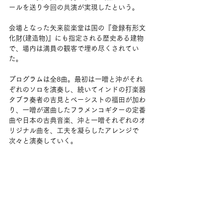
ールを送り今回の共演が実現したという。
会場となった矢来能楽堂は国の『登録有形文
化財(建造物)』にも指定される歴史ある建物
で、場内は満員の観客で埋め尽くされてい
た。
プログラムは全8曲。最初は一噌と沖がそれ
ぞれのソロを演奏し、続いてインドの打楽器
タブラ奏者の吉見とベーシストの福田が加わ
り、一噌が選曲したフラメンコギターの定番
曲や日本の古典音楽、沖と一噌それぞれのオ
リジナル曲を、工夫を凝らしたアレンジで
次々と演奏していく。