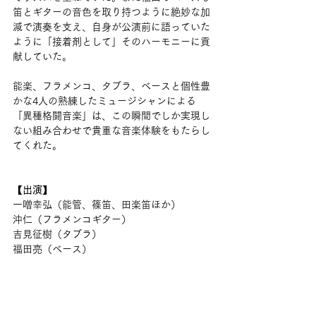
笛とギターの音色を取り持つように絶妙な加
減で演奏を支え、自身が公演前に語っていた
ように「接着剤として」そのハーモニーに貢
献していた。
能楽、フラメンコ、タブラ、ベースと個性豊
かな4人の熟練したミュージシャンによる
「異種格闘音楽」は、この瞬間でしか実現し
ない組み合わせで貴重な音楽体験をもたらし
てくれた。
【出演】
一噌幸弘（能管、篠笛、田楽笛ほか）
沖仁（フラメンコギター）
吉見征樹（タブラ）
福田亮（ベース）
【プログラム】
能楽古典：『三番叟』　
＊一噌ソロ
アルベニス：アストゥリアス　
＊沖ソロ