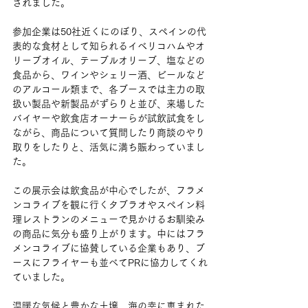
されました。
参加企業は50社近くにのぼり、スペインの代
表的な食材として知られるイベリコハムやオ
リーブオイル、テーブルオリーブ、塩などの
食品から、ワインやシェリー酒、ビールなど
のアルコール類まで、各ブースでは主力の取
扱い製品や新製品がずらりと並び、来場した
バイヤーや飲食店オーナーらが試飲試食をし
ながら、商品について質問したり商談のやり
取りをしたりと、活気に満ち賑わっていまし
た。
この展示会は飲食品が中心でしたが、フラメ
ンコライブを観に行くタブラオやスペイン料
理レストランのメニューで見かけるお馴染み
の商品に気分も盛り上がります。中にはフラ
メンコライブに協賛している企業もあり、ブ
ースにフライヤーも並べてPRに協力してくれ
ていました。
温暖な気候と豊かな土壌、海の幸に恵まれた