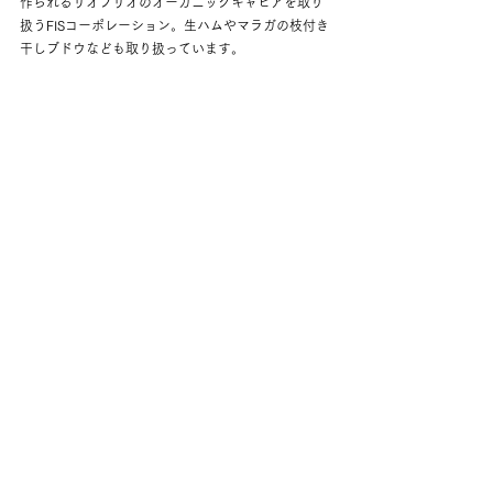
作られるリオフリオのオーガニックキャビアを取り
扱うFISコーポレーション。生ハムやマラガの枝付き
干しブドウなども取り扱っています。