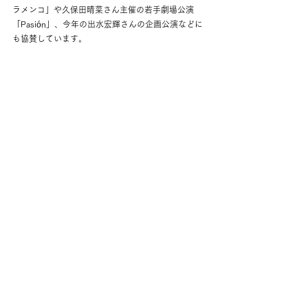
ラメンコ」や久保田晴菜さん主催の若手劇場公演
「Pasión」、今年の出水宏輝さんの企画公演などに
も協賛しています。