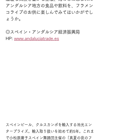
アンダルシア地方の食品や飲料を、フラメン
コライブのお供に楽しんでみてはいかがでし
ょうか。
◎スペイン・アンダルシア経済振興局
HP: 
www.andaluciatrade.es
スペインビール、クルスカンポを輸入する池光エン
タープライズ。輸入取り扱いを始めて約5年。これま
で小松原庸子スペイン舞踊団主催の「真夏の夜のフ