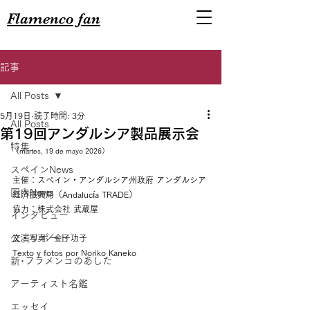
Flamenco fan
記事
All Posts
5月19日
読了時間: 3分
All Posts
第19回アンダルシア製品展示会
特集
（martes, 19 de mayo 2026）
スペインNews
主催：スペイン・アンダルシア州政府 アンダルシア
国内News
経済振興局（Andalucía TRADE）
協力：株式会社 武蔵屋
インタビュー
公演リポート
文・写真／金子功子
Texto y fotos por Noriko Kaneko
新･フラメンコのあした
アーティスト名鑑
エッセイ