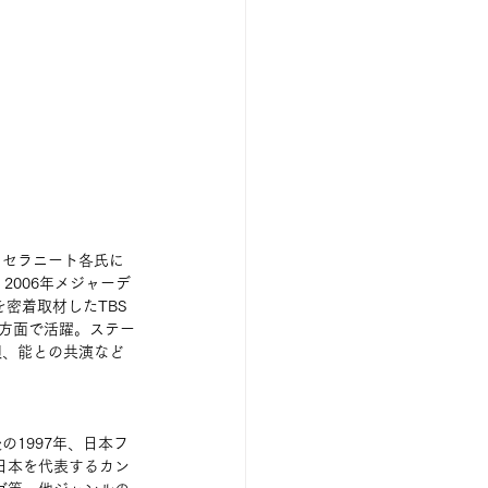
、セラニート各氏に
006年メジャーデ
密着取材したTBS
多方面で活躍。ステー
唄、能との共演など
1997年、日本フ
"日本を代表するカン