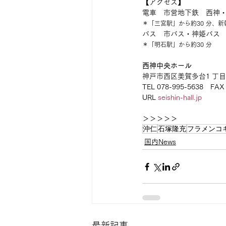
【アクセス】
電車　市営地下鉄　西神・
＊「三宮駅」から約30 分、新
バス　市バス・神姫バス　
＊「明石駅」から約30 分
西神中央ホール
神戸市西区美賀多台1 丁
TEL 078-995-5638　FAX 
URL 
seishin-hall.jp
＞＞＞＞＞
沖仁
石塚隆充
フラメンコ
国内News
最新記事