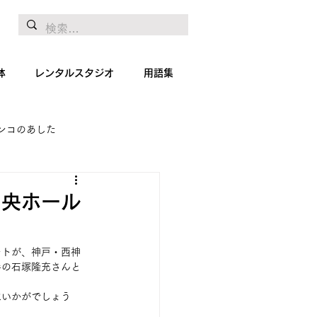
体
レンタルスタジオ
用語集
ンコのあした
地リポート
絵画
中央ホール
ートが、神戸・西神
手の石塚隆充さんと
はいかがでしょう