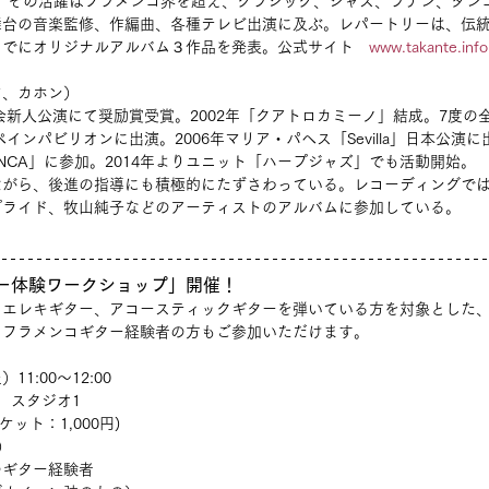
、その活躍はフラメンコ界を超え、クラシック、ジャズ、ラテン、タン
舞台の音楽監修、作編曲、各種テレビ出演に及ぶ。レパートリーは、伝
までにオリジナルアルバム３作品を発表。公式サイト　
www.takante.info
マ、カホン）
協会新人公演にて奨励賞受賞。2002年「クアトロカミーノ」結成。7度の
ペインパビリオンに出演。2006年マリア・パヘス「Sevilla」日本公演に
MENCA」に参加。2014年よりユニット「ハープジャズ」でも活動開始。
ながら、後進の指導にも積極的にたずさわっている。レコーディングで
プライド、牧山純子などのアーティストのアルバムに参加している。
ー体験ワークショップ」開催！
、エレキギター、アコースティックギターを弾いている方を対象とした
。フラメンコギター経験者の方もご参加いただけます。
11:00～12:00
　スタジオ1
チケット：1,000円)
）
のギター経験者