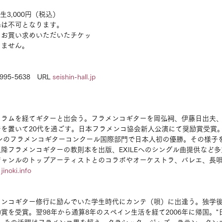
学生3,000円（税込）
場は不可となります。
、お買い求めいただいたチケッ
きません。
95-5638　URL 
seishin-hall.jp
）
ドラムを経てギターと出会う。フラメンコギターを岡弘祠、伊藤日出夫
を置いて20代を過ごす。日本フラメンコ協会新人公演にて奨励賞受賞。2
インのフラメンコギターコンクール国際部門で日本人初の優勝。その様子を
降フラメンコギターの教則本を出版、EXILEへのシングル曲提供など
ジャンルのトップアーティストとのコラボやオーケストラ、バレエ、長
　
jinoki.info
ンコギター修行に励んでいた学生時代にカンテ（唄）に出逢う。独学後の
賞を受賞。翌98年から通算8年のスペイン生活を経て2006年に帰国。