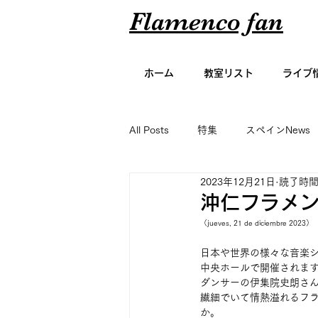
Flamenco fan
ホーム
教室リスト
ライブ
All Posts
特集
スペインNews
2023年12月21日
読了時間:
アーティスト名鑑
エッセイ
沖仁フラメ
（jueves, 21 de diciembre 2023）
グラビア
日本や世界の様々な音楽
中央ホールで開催されま
ダンサーの伊集院史朗さ
繊細でいて情熱溢れるフ
か。