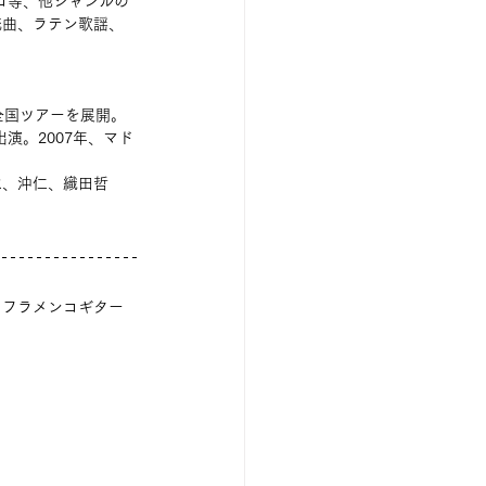
ゴ等、他ジャンルの
統曲、ラテン歌謡、
全国ツアーを展開。
出演。2007年、マド
は、沖仁、織田哲
、フラメンコギター