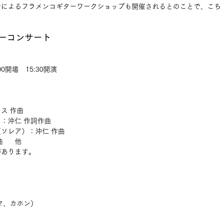
身によるフラメンコギターワークショップも開催されるとのことで、こ
ーコンサート
00開場　15:30開演
ス 作曲
：沖仁 作詞作曲
ソレア）：沖仁 作曲
    他
があります。
）
マ、カホン）