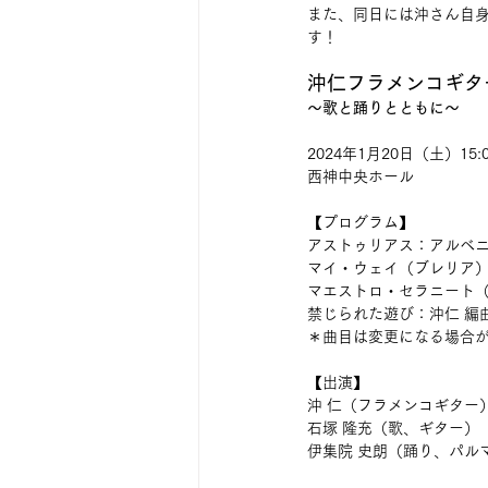
また、同日には沖さん自
す！
沖仁フラメンコギタ
〜歌と踊りとともに〜
2024年1月20日（土）15:
西神中央ホール
【プログラム】
アストゥリアス：アルベニ
マイ・ウェイ（ブレリア）
マエストロ・セラニート（
禁じられた遊び：沖仁 編曲  
＊曲目は変更になる場合
【出演】
沖 仁（フラメンコギター
石塚 隆充（歌、ギター）
伊集院 史朗（踊り、パル