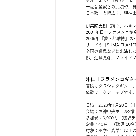
タオール"の呼び声と共に
一流音楽家との共演や、
日本歌曲と幅広く、現在
伊集院史朗
（踊り、パル
2001年日本フラメンコ
2005年「愛・地球博」ス
リードの「SUMA FLA
全国の劇場などに出演し
郎、近藤真彦、フライド
沖仁「フラメンコギタ
普段はクラシックギター
体験ワークショップです
日時：2023年1月20日（土）
会場：西神中央ホール2階
参加費：3,000円   (聴講
定員：40名　（聴講:20名
対象：小学生高学年以上