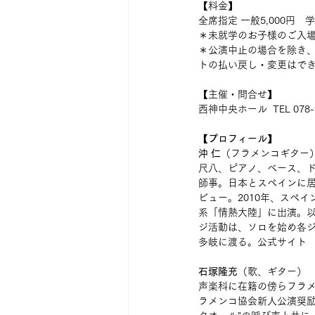
【料金】
全席指定 
一般
5,000円　
＊未就学のお子様のご入
＊公演中止の場合を除き
トの払い戻し・変更はで
【主催・問合せ】
西神中央ホール  TEL 078-9
【プロフィール】
沖 仁
（フラメンコギター
尺八、ピアノ、ベース、
師事。日本とスペインに居
ビュー。2010年、スペ
系「情熱大陸」に出演。以
ジ活動は、ソロを始め各
多岐に渡る。公式サイト
石塚隆充
（歌、ギター）
声楽科に在籍の傍らフラメ
ラメンコ協会新人公演奨励