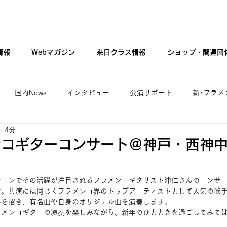
情報
Webマガジン
来日クラス情報
ショップ・関連団
国内News
インタビュー
公演リポート
新･フラメ
 4分
カンテ・ギター・音楽
新人公演
ファッション
現
ンコギターコンサート＠神戸・西神
シーンでその活躍が注目されるフラメンコギタリスト沖仁さんのコンサ
す。共演には同じくフラメンコ界のトップアーティストとして人気の歌
んを招き、有名曲や自身のオリジナル曲を演奏します。
ラメンコギターの演奏を楽しみながら、新年のひとときを過ごしてみて