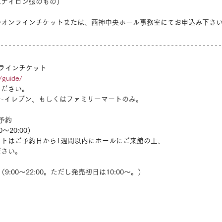
ばナイロン弦のもの）
ルオンラインチケットまたは、西神中央ホール事務室にてお申込み下さ
オンラインチケット
n/guide/
ください。
-イレブン、もしくはファミリーマートのみ。
話予約
00～20:00）
トはご予約日から1週間以内にホールにご来館の上、
ださい。
口（9:00～22:00。ただし発売初日は10:00～。）