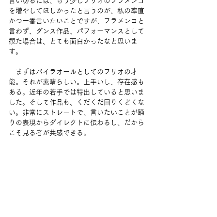
言い切るには、もう少しフリオのフラメンコ
を増やしてほしかったと言うのが、私の率直
かつ一番言いたいことですが、フラメンコと
言わず、ダンス作品、パフォーマンスとして
観た場合は、とても面白かったなと思いま
す。
　まずはバイラオールとしてのフリオの才
能。それが素晴らしい。上手いし、存在感も
ある。近年の若手では特出していると思いま
した。そして作品も、くだくだ回りくどくな
い。非常にストレートで、言いたいことが踊
りの表現からダイレクトに伝わるし、だから
こそ見る者が共感できる。
　私はダンスをセリフで補うのは基本的に好
きじゃないし、観客が会場に入ってくる時に
はすでにステージが始まっている演出は、エ
バ・ジェルバブエナをはじめ色んな人がやっ
たし、恋人の体を叩いてリズムを取ったりす
るコミカルで冒険的なノリや、「音楽」を最
小限にした演出も、やはりロシオ・モリナ風