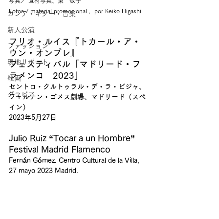
写真／ 宣材写真、東　敬子
Fotos / material promocional ,  por Keiko Higashi
カンテ・ギター・音楽
新人公演
フリオ・ルイス『トカール・ア・
ファッション
ウン・オンブレ』
現地リポート
フェスティバル「マドリード・フ
ラメンコ　2023」
絵画
セントロ・クルトゥラル・デ・ラ・ビジャ、
グラビア
フェルナン・ゴメス劇場、マドリード（スペ
イン）
2023年5月27日
Julio Ruiz “Tocar a un Hombre”
Festival Madrid Flamenco
Fernán Gómez. Centro Cultural de la Villa, 
27 mayo 2023 Madrid.