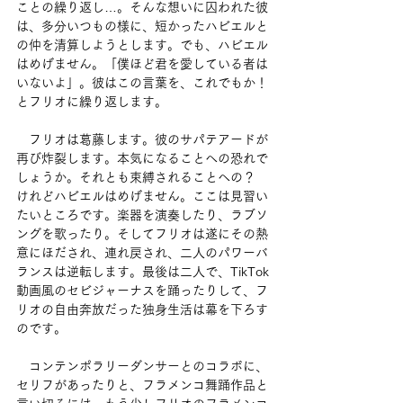
ことの繰り返し…。そんな想いに囚われた彼
は、多分いつもの様に、短かったハビエルと
の仲を清算しようとします。でも、ハビエル
はめげません。「僕ほど君を愛している者は
いないよ」。彼はこの言葉を、これでもか！
とフリオに繰り返します。
　フリオは葛藤します。彼のサパテアードが
再び炸裂します。本気になることへの恐れで
しょうか。それとも束縛されることへの？　
けれどハビエルはめげません。ここは見習い
たいところです。楽器を演奏したり、ラブソ
ングを歌ったり。そしてフリオは遂にその熱
意にほだされ、連れ戻され、二人のパワーバ
ランスは逆転します。最後は二人で、TikTok
動画風のセビジャーナスを踊ったりして、フ
リオの自由奔放だった独身生活は幕を下ろす
のです。
　コンテンポラリーダンサーとのコラボに、
セリフがあったりと、フラメンコ舞踊作品と