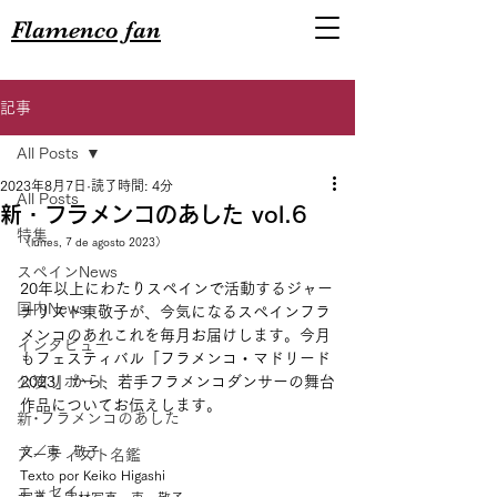
Flamenco fan
記事
All Posts
2023年8月7日
読了時間: 4分
All Posts
新・フラメンコのあした vol.6
特集
（lunes, 7 de agosto 2023）
スペインNews
20年以上にわたりスペインで活動するジャー
国内News
ナリスト東敬子が、今気になるスペインフラ
メンコのあれこれを毎月お届けします。今月
インタビュー
もフェスティバル「フラメンコ・マドリード
公演リポート
2023」から、若手フラメンコダンサーの舞台
作品についてお伝えします。
新･フラメンコのあした
文／東　敬子 
アーティスト名鑑
Texto por Keiko Higashi
エッセイ