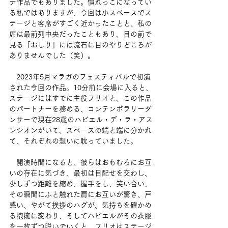
ナ作品でもありました。慣れっこになってい
る私ではありますが、今回は小スペースでス
テージと客席がすごく近かったことと、私の
席は最前列中央だったこともあり、目の前で
見る「おしり」には流石に目のやりどころが
ありませんでした（笑）。
　2023年5月マラガのフェスティバルで初演
された今回の作品。10分前に会場に入ると、
ステージにはすでに主役フリオと、この作品
のパートナーを務める、コンテンポラリーダ
ンサーで現在28歳のハビエル・デ・ラ・アス
ンシオンがいて、スペースの端と端に分かれ
て、それぞれの想いに耽っていました。
　開演時間になると、彼らはおもむろにお互
いの存在に気づき、最初は目配せを交わし、
少しずつ距離を縮め、握手をし、笑い合い、
その瞬間にふと触れた肩にお互いが驚き、戸
惑い、やがて挨拶のハグが、気持ちを確かめ
る抱擁に変わり、そしてハビエルがその衣服
を一枚ずつ脱いでいくと、フリオはステージ