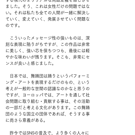
する現代のよりリアルな問題定義を感じさせ
ました。そう、これは女性だけの問題ではな
い。それは私たち全ての人間が一緒に解決し
ていく、変えていく、発展させていく問題な
のです。
　こういったメッセージ性の強いものは、深
刻な表現に陥りがちですが、この作品は非常
に美しく、強い芯を保ちつつも、最後には軽
やかな味わいが残ります。そこも、非常にセ
ンスが良いと感じました。
　日本では、舞踊団は踊りというパフォーミ
ング・アートを表現するだけのもの、という
考えが一般的な世間の認識なのかなと思うの
ですが、ヨーロッパでは、アートを通して社
会問題に取り組む・貢献する事は、その活動
の一部だと考える文化があります。この舞踊
団のような国立の団体であれば、そうする事
に尚さら意義がある。
　昨今ではSNSの普及で、より多くの人々に