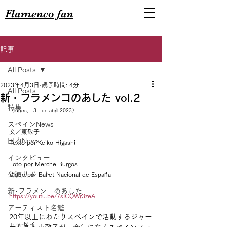
Flamenco fan
記事
All Posts
2023年4月3日
読了時間: 4分
All Posts
新・フラメンコのあした vol.2
特集
（lunes,　3　de abril 2023）
スペインNews
文／東敬子
国内News
Texto por Keiko Higashi
インタビュー
Foto por Merche Burgos
公演リポート
Vídeo por Ballet Nacional de España 
新･フラメンコのあした
https://youtu.be/7sICQWr3zeA
アーティスト名鑑
20年以上にわたりスペインで活動するジャー
エッセイ