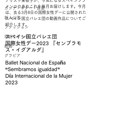
ナリスト東敬子が、今気になるスペインフラ
メンコのあれこれを毎月お届けします。今月
カンテ・ギター・音楽
は、去る3月8日の国際女性デーに公開された
新人公演
スペイン国立バレエ団の動画作品についてご
紹介します。
ファッション
スペイン国立バレエ団
現地リポート
国際女性デー2023 『センブラモ
絵画
ス・イグアルダ』
グラビア
Ballet Nacional de España
“Sembramos igualdad”
Día Internacional de la Mujer 
2023 