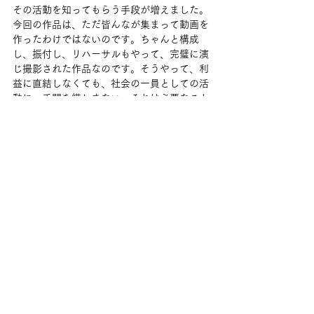
その活動を知ってもらう手段が増えました。
今回の作品は、ただ皆んなが集まって動画を
作ったわけではないのです。ちゃんと構成
し、振付し、リハーサルもやって、完璧に演
じ撮影された作品なのです。そうやって、利
益に直結しなくても、社会の一員としての活
動に、手間を惜しまない。それは必要なこと
であると思うし、日本の舞踊団やアーティス
トの方々にも、ぜひやって欲しい。そういう
意識が門戸を広げ、また、世界とつながる、
世界と想いを分かち合う術になると思うので
す。
　別に社会性が無くても良いんです。例えば
国際ダンスデーでも良いし、フラメンコの日
でも、何でもいい。芸術は個人的な表現手段
にとどまらない、人々の心を一つに出来る素
晴らしいものである。それをぜひ、実感し、
共有して欲しいと思うのです。
【筆者プロフィール】