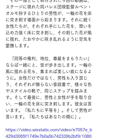
　その一環として制作された今回の動画は、
ステージに現れた同バレエ団現監督ルベン・
オルモ扮するひとりの男性が、一輪の花を床
に突き刺す場面から始まります。それに続く
女性たちが、それぞれ手にした花を、想いを
込め力強く床に突き刺し、その刺した花が風
に揺れ、たおやかに咲き乱れるように空気を
愛撫します。
　「同等の権利、地位、尊厳をまもりたい」
ならば一緒にと、皆が歩き出します。一輪の
風に揺れる花も、集まれば美しい庭になるよ
うに。女性だけではなく、男性も入り混じ
り、それぞれが飾らない普段着で、様々な色
やスタイルの靴で、同じステップを踏みま
す。そして最後に、男性と女性が手を取り合
い、一輪の花を床に突き刺します。彼女は言
います。「私たちに平等を」。そして男性が
言います。「私たちはあなたの側に」。
https://video.wixstatic.com/video/e7057e_b
429d3065f1749e7b0a5b742339b2bf9/1080