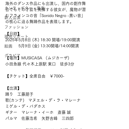
海外のダンス作品にも出演し、国内の創作舞
カンテ・ギター・音楽
台でもその才能を発揮する彼女が、魔物が潜
むフラメンコの音「Sonido Negro -黒い音」
新人公演
の核心に迫る舞踊作品を表現します。
ファッション
【日時】
現地リポート
2025年5月8日 (木) 18:30 開場/19:00開演
　　　 5月9日 (金) 13:30開場/14:00開演
絵画
グラビア
【場所】MUSICASA （ムジカーザ)
小田急線 代々木上原駅 東口　徒歩3分
【チケット】全席自由　￥7000-
【出演】
踊り　工藤朋子
歌(カンテ)　マヌエル・デ・ラ・マレーナ　
ミゲル・デ・バダホス
ギター　マレーナ・イーホ　斎藤 誠
パルマ　佐藤浩希　矢野吉峰　三四郎