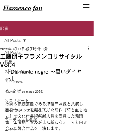
Flamenco fan
記事
All Posts
2025年3月17日
読了時間: 1分
All Posts
工藤朋子フラメンコリサイタル
特集
Vol.4
『Diamante negro ～黒いダイヤ
スペインNews
～』
国内News
インタビュー
（lunes, 17 de marzo 2025）
公演リポート
故郷の伝統芸能である津軽三味線と共演し、
自身のルーツを掘り下げた前作『時と血と地
新･フラメンコのあした
と』で文化庁芸術祭新人賞を受賞した舞踊
アーティスト名鑑
家、工藤朋子さんがまた新たなテーマと向き
合った舞台作品を上演します。
エッセイ