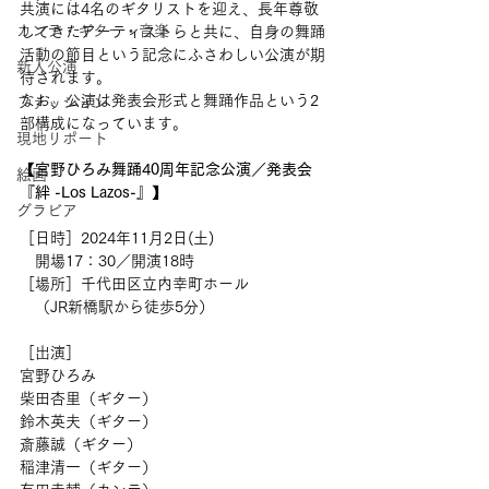
共演には4名のギタリストを迎え、長年尊敬
カンテ・ギター・音楽
してきたアーティストらと共に、自身の舞踊
活動の節目という記念にふさわしい公演が期
新人公演
待されます。
なお、公演は発表会形式と舞踊作品という2
ファッション
部構成になっています。
現地リポート
【宮野ひろみ舞踊40周年記念公演／発表会
絵画
『絆 -Los Lazos-』】
グラビア
［日時］2024年11月2日(土)
　開場17：30／開演18時
［場所］千代田区立内幸町ホール
　（JR新橋駅から徒歩5分）
［出演］
宮野ひろみ
柴田杏里（ギター）
鈴木英夫（ギター）
斎藤誠（ギター）
稲津清一（ギター）