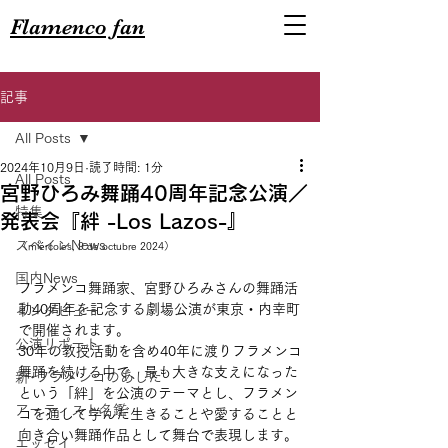
Flamenco fan
記事
All Posts
2024年10月9日
読了時間: 1分
All Posts
宮野ひろみ舞踊40周年記念公演／
特集
発表会『絆 -Los Lazos-』
スペインNews
（miércoles, 9 de octubre 2024）
国内News
フラメンコ舞踊家、宮野ひろみさんの舞踊活
動40周年を記念する劇場公演が東京・内幸町
インタビュー
で開催されます。
公演リポート
30年の教授活動を含め40年に渡りフラメンコ
舞踊を続ける中で、最も大きな支えになった
新･フラメンコのあした
という「絆」を公演のテーマとし、フラメン
アーティスト名鑑
コを通して学んだ生きることや愛することと
向き合い舞踊作品として舞台で表現します。
エッセイ