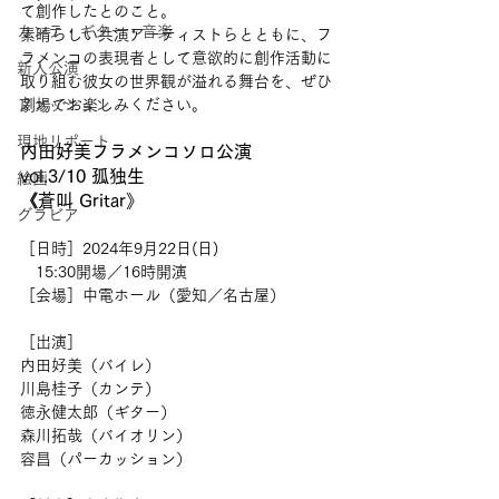
て創作したとのこと。
カンテ・ギター・音楽
素晴らしい共演アーティストらとともに、フ
ラメンコの表現者として意欲的に創作活動に
新人公演
取り組む彼女の世界観が溢れる舞台を、ぜひ
ファッション
劇場でお楽しみください。
現地リポート
内田好美フラメンコソロ公演
vol.3/10 孤独生
絵画
《蒼叫 Gritar》
グラビア
［日時］2024年9月22日(日)
　15:30開場／16時開演
［会場］中電ホール（愛知／名古屋）
［出演］
内田好美（バイレ）
川島桂子（カンテ）
徳永健太郎（ギター）
森川拓哉（バイオリン）
容昌（パーカッション）