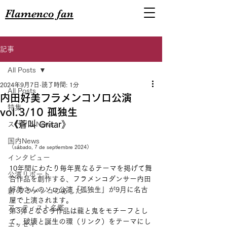
Flamenco fan
記事
All Posts
2024年9月7日
読了時間: 1分
All Posts
内田好美フラメンコソロ公演
特集
vol.3/10 孤独生
《蒼叫 Gritar》
スペインNews
国内News
（sábado, 7 de septiembre 2024）
インタビュー
10年間にわたり毎年異なるテーマを掲げて舞
公演リポート
台作品を創作する、フラメンコダンサー内田
好美さんのソロ公演「孤独生」が9月に名古
新･フラメンコのあした
屋で上演されます。
アーティスト名鑑
第3弾となる今作品は龍と鬼をモチーフとし
て、破壊と誕生の環（リンク）をテーマにし
エッセイ