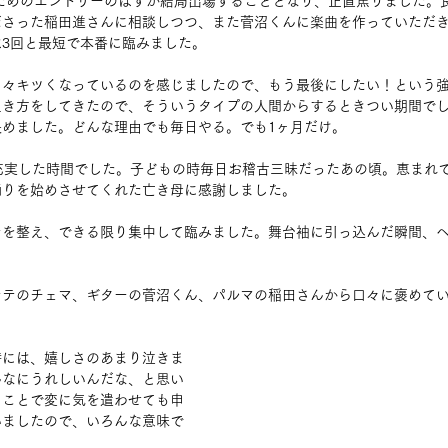
るためのエントリーのはずが結局出場することとなり、正直焦りました。
ださった稲田進さんに相談しつつ、また菅沼くんに楽曲を作っていただき
3回と最短で本番に臨みました。
日々キツくなっているのを感じましたので、もう最後にしたい！という
生き方をしてきたので、そういうタイプの人間からするときつい期間で
決めました。どんな理由でも毎日やる。でも1ヶ月だけ。
充実した時間でした。子どもの時毎日お稽古三昧だったあの頃。恵まれ
踊りを始めさせてくれた亡き母に感謝しました。
ンを整え、できる限り集中して臨みました。舞台袖に引っ込んだ瞬間、
ンテのチェマ、ギターの菅沼くん、パルマの稲田さんから口々に褒めて
時には、嬉しさのあまり泣きま
んなにうれしいんだな、と思い
ることで変に気を遣わせても申
いましたので、いろんな意味で
。