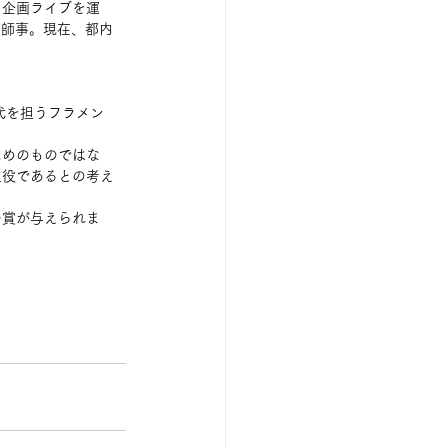
。企画ライブを運
a などに師事。現在、都内
代を担うフラメン
ためのものではな
主役であるとの考え
の賞が与えられま