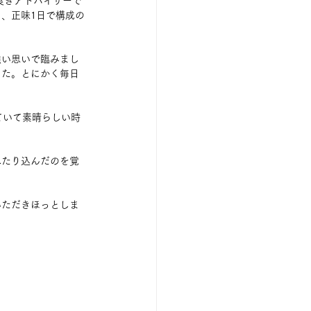
良きアドバイザーで
、正味1日で構成の
強い思いで臨みまし
した。とにかく毎日
ていて素晴らしい時
へたり込んだのを覚
いただきほっとしま