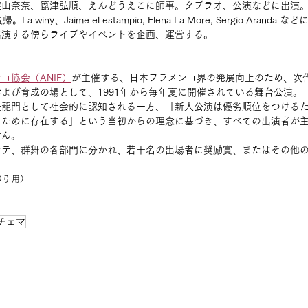
碇山奈奈、箆津弘順、えんどうえこに師事。タブラオ、公演などに出演
winy、Jaime el estampio, Elena La More, Sergio Arand
出演する傍らライブやイベントを企画、運営する。
コ協会（ANIF）
が主催する、日本フラメンコ界の発展向上のため、次
よび育成の場として、1991年から毎年夏に開催されている舞台公演。
登龍門として社会的に認知される一方、「新人公演は優劣順位をつける
るために存在する」という当初からの理念に基づき、すべての出演者が
せん。
ンテ、群舞の各部門に分かれ、若干名の出場者に奨励賞、またはその他
り引用）
チェマ