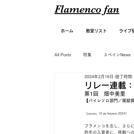
Flamenco fan
ホーム
教室リスト
ライブ
All Posts
特集
スペインNews
2024年2月16日
読了時間:
アーティスト名鑑
エッセイ
リレー連載：
第1回　畑中美里
【バイレソロ部門／奨励
グラビア
（jueves, 15 de febrero 2024）
フラメンコを志し、さら
昨年の入賞者に、挑戦へ