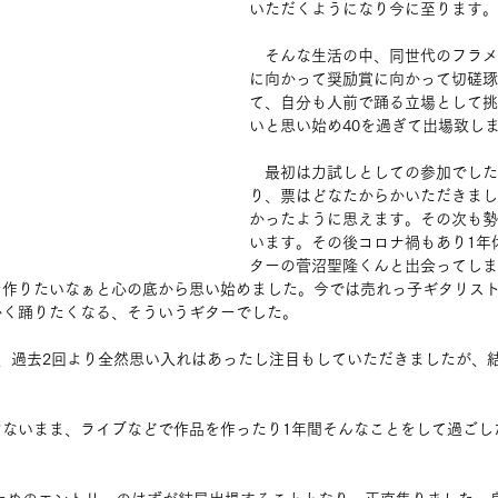
いただくようになり今に至ります。
　そんな生活の中、同世代のフラメ
に向かって奨励賞に向かって切磋琢
て、自分も人前で踊る立場として挑
いと思い始め40を過ぎて出場致し
　最初は力試しとしての参加でした
り、票はどなたからかいただきまし
かったように思えます。その次も勢
います。その後コロナ禍もあり1年
ターの菅沼聖隆くんと出会ってしま
を作りたいなぁと心の底から思い始めました。今では売れっ子ギタリス
かく踊りたくなる、そういうギターでした。
、過去2回より全然思い入れはあったし注目もしていただきましたが、
けないまま、ライブなどで作品を作ったり1年間そんなことをして過ごし