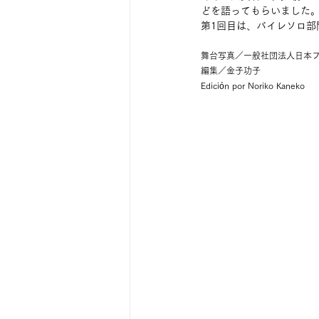
どを語ってもらいました
第1回目は、バイレソロ部
舞台写真／一般社団法人日本フ
編集／金子功子
Edición por Noriko Kaneko