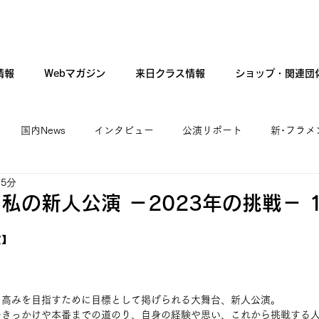
情報
Webマガジン
来日クラス情報
ショップ・関連団
国内News
インタビュー
公演リポート
新･フラメ
 5分
カンテ・ギター・音楽
新人公演
ファッション
現
私の新人公演 －2023年の挑戦－ 
賞】
に高みを目指すために目標として掲げられる大舞台、新人公演。
のきっかけや本番までの道のり、自身の経験や思い、これから挑戦する