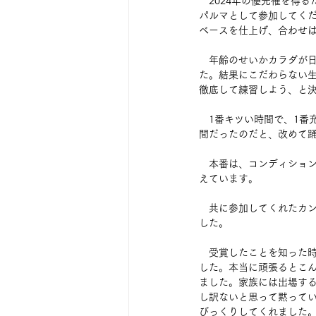
　2024年の優先権を得
パルマとして参加してく
ベースを仕上げ、合わせは
　年齢のせいかカラダが
た。結果にこだわらない
徹底して練習しよう、と
　1番キツい時間で、1番
間だったのだと、改めて
　本番は、コンディショ
えています。
　共に参加してくれたカ
した。
　受賞したことを知った
した。本当に頑張るとこ
ました。家族には出場す
し訳ないと思って黙って
びっくりしてくれました