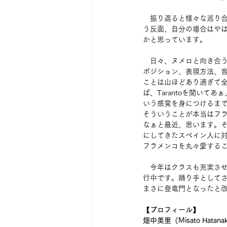
　振り返ると様々な巡り
う反面、自分の場合はや
かと思っています。
　日々、ヌメロと向き合
ポジション、表現方法、
ことは山ほどあり過ぎて
ば、Tarantoを聞いてあぁ
いう感覚を身につけるまで
そういうことが本当はフ
なぁと最近、思います。
にしてきたスペイン人に
フラメンコを丸々愛する
　今年はクラスも充実さ
行中です。踊り手として
まさに登竜門となったと
【プロフィール】
畑中美里（Misato Hatana