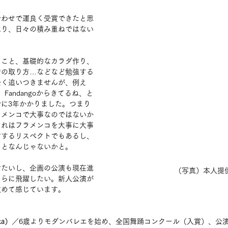
合わせで運良く受賞できたと思
はり、日々の積み重ねではない
うこと、基礎的なカラダ作り、
音の取り方…などなど勉強する
全く追いつきませんが、例え
、Fandangoからきてるね、と
に3年かかりました。つまり
ラメンコで大事なのではないか
それはフラメンコを大事に大事
対するリスペクトでもあるし、
ことなんじゃないかと。
せたいし、企画の公演も現在進
（写真）本人提
さらに飛躍したい。新人公演が
改めて感じています。
ka）
／6歳よりモダンバレエを始め、全国舞踊コンクール（入賞）、公演