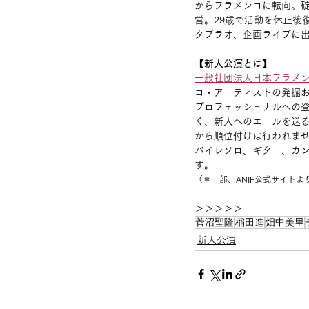
からフラメンコに転向。
営。29歳で活動を休止後復帰。La 
タブラオ、企画ライブに
【新人公演とは】
一般社団法人日本フラメン
コ・アーティストの発掘お
プロフェッショナルへの
く、新人へのエールを送
から順位付けは行われま
バイレソロ、ギター、カ
す。
（＊一部、ANIF公式サイトよ
＞＞＞＞＞
菅沼聖隆
稲田進
畑中美里
新人公演