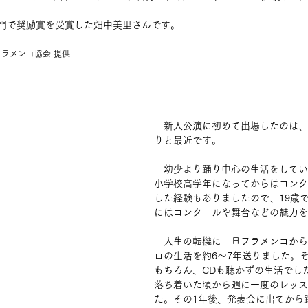
。
門で奨励賞を受賞した畑中美里さんです。
ラメンコ協会 提供　
　新人公演に初めて出場したのは、2
りと最近です。
　幼少より踊り中心の生活をしてい
小学校高学年になってからはコンク
した経験もありましたので、19歳
にはコンクールや舞台などの魅力を
　人生の転機に一旦フラメンコから
ロの生活を約6〜7年送りました。
もちろん、CDも聴かずの生活でし
落ち着いた頃から週に一度のレッス
た。その1年後、発表会に出てから