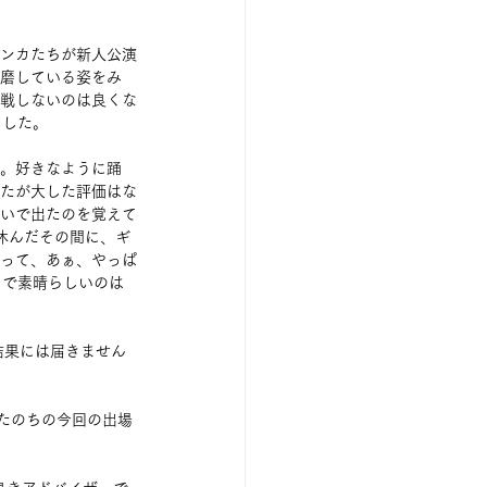
ンカたちが新人公演
磨している姿をみ
戦しないのは良くな
ました。
。好きなように踊
たが大した評価はな
いで出たのを覚えて
休んだその間に、ギ
って、あぁ、やっぱ
トで素晴らしいのは
結果には届きません
たのちの今回の出場