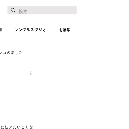
体
レンタルスタジオ
用語集
ンコのあした
地リポート
絵画
1
人に伝えたいことな