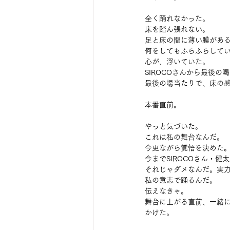
全く踊れなかった。
床を踏ん張れない。
足と床の間に薄い膜があ
何をしてもふらふらして
心が、浮いていた。
SIROCOさんから最後の
最後の場当たりで、床の
本番直前。
やっと気づいた。
これは私の舞台なんだ。
今更ながら覚悟を決めた
今までSIROCOさん・
それじゃダメなんだ。実
私の意志で踊るんだ。
伝えなきゃ。
舞台に上がる直前、一緒に
かけた。