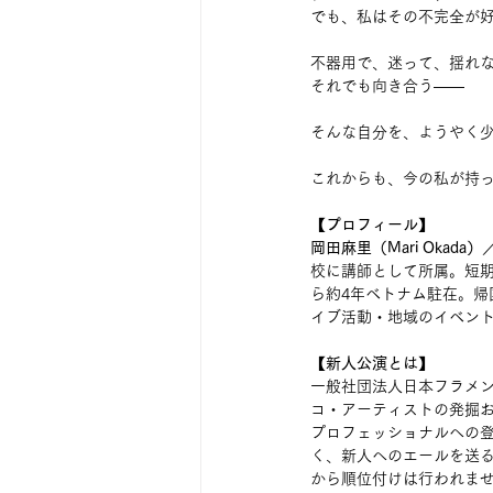
でも、私はその不完全が
不器用で、迷って、揺れ
それでも向き合う——
そんな自分を、ようやく
これからも、今の私が持
【プロフィール】
岡田麻里（Mari Okada）
校に講師として所属。短期
ら約4年ベトナム駐在。帰
イブ活動・地域のイベン
【新人公演とは】
一般社団法人日本フラメン
コ・アーティストの発掘お
プロフェッショナルへの
く、新人へのエールを送
から順位付けは行われま