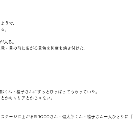
るようで、
いる。
喝が入る。
感覚・目の前に広がる景色を何度も焼き付けた。
。
健太郎くん・桂子さんにずっとひっぱってもらっていた。
力とかキャリアとかじゃない。
ステージに上がるSIROCOさん・健太郎くん・桂子さん一人ひとりに