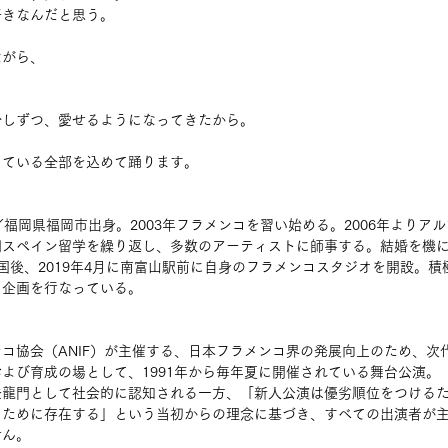
好きなんだと思う。
ながら、
少しずつ、愛せるようになってきたから。
っている全部を込めて踊ります。
／
福岡県福岡市出身。2003年フラメンコを習い始める。2006年よりア
スペイン留学を繰り返し、多数のアーティストに師事する。結婚を機に富
国後、2019年4月に南富山駅前に自身のフラメンコスタジオを開設。積
ト企画を行なっている。
コ協会（ANIF）が主催する、日本フラメンコ界の発展向上のため、次
よび育成の場として、1991年から毎年夏に開催されている舞台公演。
登龍門として社会的に認知される一方、「新人公演は優劣順位をつける
るために存在する」という当初からの理念に基づき、すべての出演者が
せん。