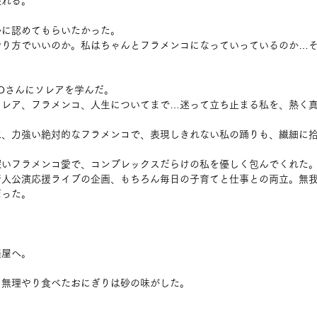
張れる。
かに認めてもらいたかった。
やり方でいいのか。私はちゃんとフラメンコになっていっているのか…
COさんにソレアを学んだ。
ソレア、フラメンコ、人生についてまで…迷って立ち止まる私を、熱く
は、力強い絶対的なフラメンコで、表現しきれない私の踊りも、繊細に
深いフラメンコ愛で、コンプレックスだらけの私を優しく包んでくれた
新人公演応援ライブの企画、もちろん毎日の子育てと仕事との両立。無
だった。
楽屋へ。
と無理やり食べたおにぎりは砂の味がした。