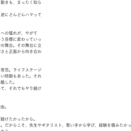
、動きも、まったく知ら
、逆にどんどんハマって
ちへの憧れが、やがて
いう目標に変わっていっ
指の舞台。その舞台に立
深さと正面から向き合わ
産育児。ライフステージ
ない時期もあった。それ
挑戦した。
いて、それでもやり続け
理由。
び続けたかったから。
い。だからこそ、先生やギタリスト、歌い手から学び、経験を積みたか