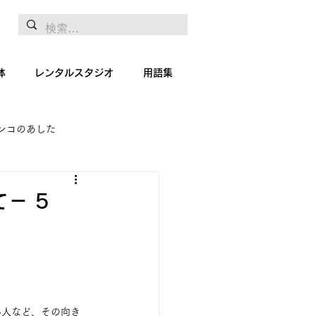
体
レンタルスタジオ
用語集
ンコのあした
地リポート
絵画
－ 5
い人など、その向き