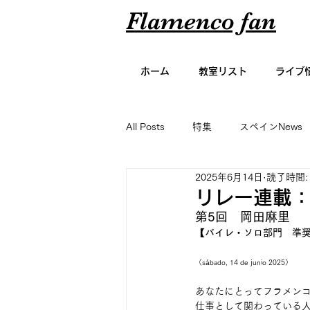
Flamenco fan
ホーム
教室リスト
ライブ
All Posts
特集
スペインNews
2025年6月14日
読了時間:
アーティスト名鑑
エッセイ
リレー連載：
第5回　岡田麻里
【バイレ・ソロ部門　準
グラビア
（sábado, 14 de junio 2025）
あなたにとってフラメン
仕事として関わっている