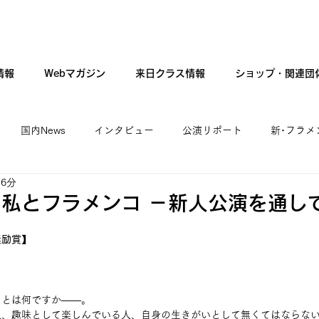
情報
Webマガジン
来日クラス情報
ショップ・関連団
国内News
インタビュー
公演リポート
新･フラメ
 6分
カンテ・ギター・音楽
新人公演
ファッション
現
私とフラメンコ －新人公演を通して
奨励賞】
コとは何ですか――。
人、趣味として楽しんでいる人、自身の生きがいとして無くてはならな