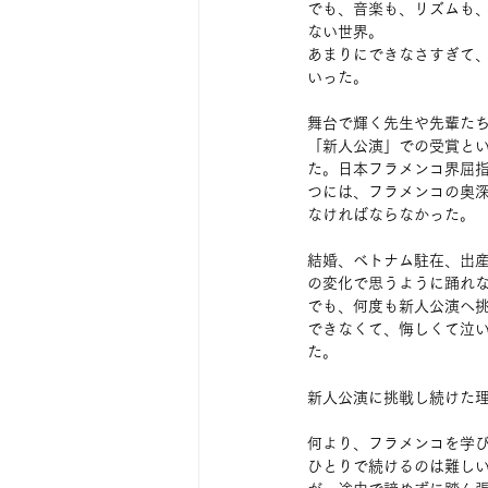
でも、音楽も、リズムも
ない世界。
あまりにできなさすぎて
いった。
舞台で輝く先生や先輩た
「新人公演」での受賞と
た。日本フラメンコ界屈
つには、フラメンコの奥
なければならなかった。
結婚、ベトナム駐在、出
の変化で思うように踊れ
でも、何度も新人公演へ
できなくて、悔しくて泣
た。
新人公演に挑戦し続けた
何より、フラメンコを学
ひとりで続けるのは難し