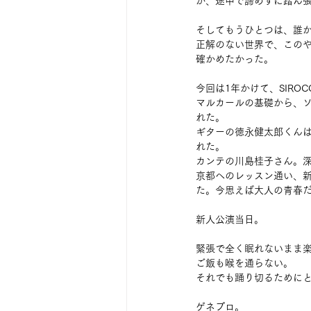
が、途中で諦めずに踏ん
そしてもうひとつは、誰
正解のない世界で、この
確かめたかった。
今回は1年かけて、SIRO
マルカールの基礎から、
れた。
ギターの徳永健太郎くん
れた。
カンテの川島桂子さん。
京都へのレッスン通い、
た。今思えば大人の青春
新人公演当日。
緊張で全く眠れないまま
ご飯も喉を通らない。
それでも踊り切るために
ゲネプロ。