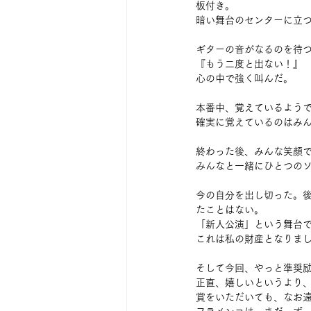
板付き。
暗い舞台のセンターに立
ギターの音がなるのを待
『もう二度と出ない！』
心の中で強く叫んだ。
本番中、覚えているよう
確実に覚えているのはみ
終わった後、みんな笑顔
みんなと一緒にひとつの
今の自分を出し切った。
たことはない。
「新人公演」という舞台
これは私の財産となりま
そして今回、やっと準奨
正直、嬉しいというより
賞をいただいても、なお