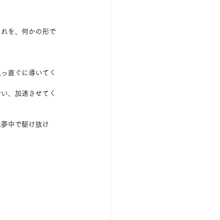
それを、何かの形で
真っ直ぐに導いてく
拾い、加速させてく
。
我夢中で駆け抜け