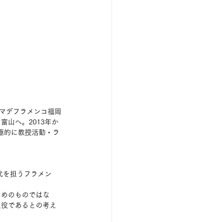
ルマデフラメンコ福岡
山へ。2013年か
極的に教授活動・ラ
代を担うフラメン
ためのものではな
主役であるとの考え