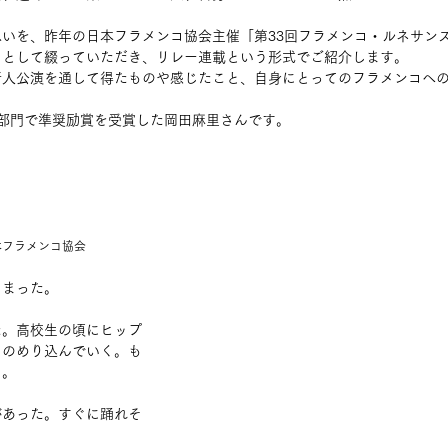
いを、昨年の日本フラメンコ協会主催「第33回フラメンコ・ルネサンス
イとして綴っていただき、リレー連載という形式でご紹介します。
新人公演を通して得たものや感じたこと、自身にとってのフラメンコへ
部門で準奨励賞を受賞した岡田麻里さんです。
フラメンコ協会 
しまった。
た。高校生の頃にヒップ
にのめり込んでいく。も
に。
があった。すぐに踊れそ