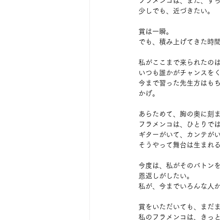
フラメンコは、まだ、ず
少しでも、近づきたい。
賞は一瞬。
でも、積み上げてきた時
私がここまで来られたの
いつも誰かがチャンスを
今まで習った先生方はも
かげ。
あらためて、胸の奥に刻
フラメンコは、ひとりで
ギターがいて、カンテが
そうやって舞台は生まれ
今度は、私がそのバトン
恩返しがしたい。
私が、今までいろんな人
賞をいただいても、まだ
私のフラメンコは、きっ