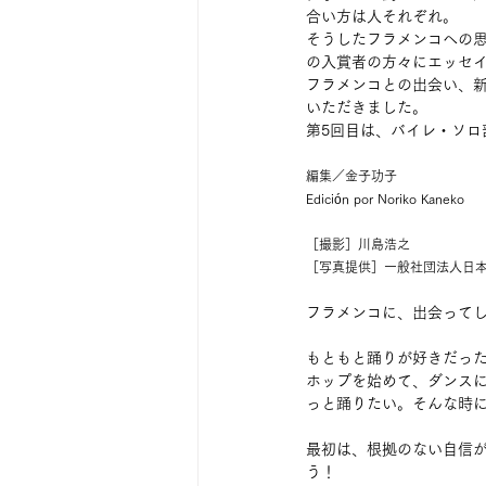
合い方は人それぞれ。
そうしたフラメンコへの思
の入賞者の方々にエッセ
フラメンコとの出会い、
いただきました。
第5回目は、バイレ・ソロ
編集／金子功子
Edición por Noriko Kaneko
［撮影］川島浩之　
［写真提供］一般社団法人日本
フラメンコに、出会って
もともと踊りが好きだっ
ホップを始めて、ダンス
っと踊りたい。そんな時
最初は、根拠のない自信
う！