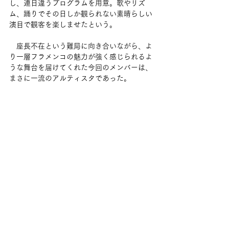
し、連日違うプログラムを用意。歌やリズ
ム、踊りでその日しか観られない素晴らしい
演目で観客を楽しませたという。
　座長不在という難局に向き合いながら、よ
り一層フラメンコの魅力が強く感じられるよ
うな舞台を届けてくれた今回のメンバーは、
まさに一流のアルティスタであった。
[出演]
バイレ（踊り） ラ・モネタ／アベル・アラー
ナ
カンテ（歌） メルセデス・コルテス／ファ
ン・デ・ラ・マリア
ギター　ミゲル・イグレシアス