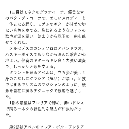
　1曲目はモネタのグラナイーナ。優美な青
のバタ・デ・コーラで、美しいメロディーと
一体となる踊り。ミゲルのギターが甘美で切
ない音色を奏でる。胸に迫るようなファンの
歌声が涙を誘い、始まりから珠玉の一曲を魅
せてくれた。
　メルセデスのカンテソロはアバンドラオ。
ハスキーボイスでありながら澄んだ歌声が心
地よい。伴奏のギターもキレ良く力強い演奏
で、しっかりと歌を支える。
　タラントを踊るアベルは、立ち姿が美しく
身のこなしにグラシア（気品）が漂う。足技
ではまるでリズムのマジシャンのように、緩
急を自在に操るテクニックで観客を魅了し
た。
　1部の最後はブレリアで締め、赤いドレス
で踊るモネタの野性的な魅力が印象的だっ
た。
　第2部はアベルのソレア・ポル・ブレリア