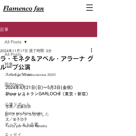
Flamenco fan
記事
All Posts
2024年11月17日
読了時間: 3分
All Posts
ラ・モネタ＆アベル・アラーナ グ
特集
ループ公演
スペインNews
（domingo, 17 de noviembre 2024）
国内News
2024年4月21日(日)～5月3日(金祝)
Show レストランGARLOCHÍ（東京・新宿）
インタビュー
公演リポート
写真／近藤佳奈
Fotos por Kana Kondo
新･フラメンコのあした
文／金子功子
アーティスト名鑑
Texto por Noriko Kaneko
エッセイ