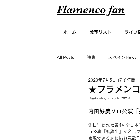
Flamenco fan
ホーム
教室リスト
ライブ
All Posts
特集
スペインNews
2023年7月5日
読了時間: 
アーティスト名鑑
エッセイ
★フラメンコ
（miércoles, 5 de julio 2023）
グラビア
内田好美ソロ公演『孤
先日行われた第4回全日
ロ公演『孤独生』が名古屋
表現できるかに挑む意欲