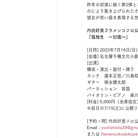
昨年の初演に続く第2弾
のにより築き上げられた
彼女が思い描き表現する
内田好美フラメンコソロ公演 V
『孤独生　～対価～』
[日時] 2023年7月16日(
[会場] 名古屋千種文化
[出演]
構成・演出・振付・踊り
カンテ　瀧本正信／川島
ギター　徳永健太郎
パーカッション　容昌
バイオリン・ピアノ　森
[料金] 5,000円（全席指定
※前日の7/15(土)に公
[予約・問] 内田好美ソロ
Email：
yoshimista39@gma
または 
flamencokodokusei