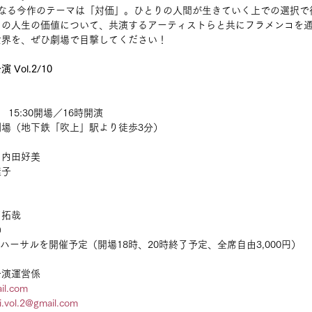
となる今作のテーマは「対価」。ひとりの人間が生きていく上での選択で
その人生の価値について、共演するアーティストらと共にフラメンコを
世界を、ぜひ劇場で目撃してください！
ol.2/10
日)　15:30開場／16時開演
小劇場（地下鉄「吹上」駅より徒歩3分）
　内田好美
桂子
川拓哉
）
開リハーサルを開催予定（開場18時、20時終了予定、全席自由3,000円）
公演運営係
il.com
.vol.2@gmail.com