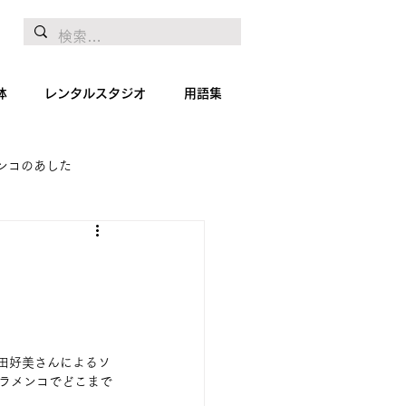
体
レンタルスタジオ
用語集
ンコのあした
地リポート
絵画
田好美さんによるソ
フラメンコでどこまで