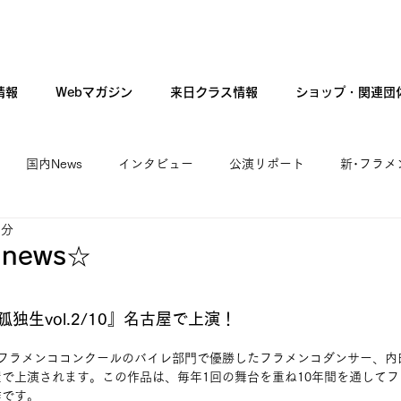
情報
Webマガジン
来日クラス情報
ショップ・関連団
国内News
インタビュー
公演リポート
新･フラメ
1分
カンテ・ギター・音楽
新人公演
ファッション
現
news☆
独生vol.2/10』名古屋で上演！
本フラメンココンクールのバイレ部門で優勝したフラメンコダンサー、内
で上演されます。この作品は、毎年1回の舞台を重ね10年間を通して
作です。