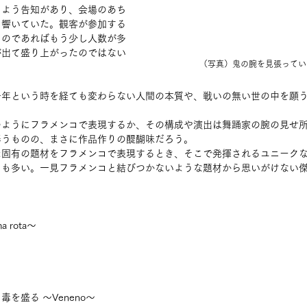
るよう告知があり、会場のあち
り響いていた。観客が参加する
るのであればもう少し人数が多
が出て盛り上がったのではない
（写真）鬼の腕を見張ってい
千年という時を経ても変わらない人間の本質や、戦いの無い世の中を願
。
のようにフラメンコで表現するか、その構成や演出は舞踊家の腕の見せ
伴うものの、まさに作品作りの醍醐味だろう。
た固有の題材をフラメンコで表現するとき、そこで発揮されるユニーク
とも多い。一見フラメンコと結びつかないような題材から思いがけない
 rota～
毒を盛る ～Veneno～