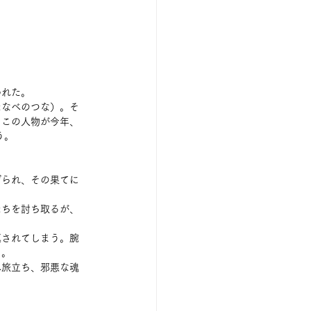
われた。
たなべのつな）。そ
るこの人物が今年、
う。
げられ、その果てに
たちを討ち取るが、
返されてしまう。腕
う。
へ旅立ち、邪悪な魂