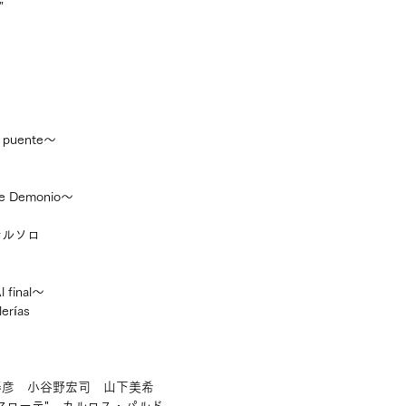
”
puente～
 Demonio～
ナルソロ
inal～
erías
春彦　小谷野宏司　山下美希　
マローテ"　カルロス・パルド