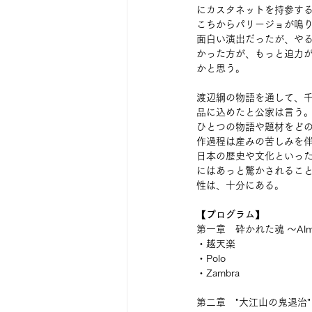
にカスタネットを持参す
こちからパリージョが鳴
面白い演出だったが、や
かった方が、もっと迫力
かと思う。
渡辺綱の物語を通して、
品に込めたと公家は言う
ひとつの物語や題材をど
作過程は産みの苦しみを
日本の歴史や文化といっ
にはあっと驚かされるこ
性は、十分にある。
【プログラム】
第一章　砕かれた魂 ～Alma
・越天楽
・Polo
・Zambra
第二章　"大江山の鬼退治" 