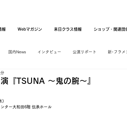
情報
Webマガジン
来日クラス情報
ショップ・関連団
国内News
インタビュー
公演リポート
新･フラメ
4分
カンテ・ギター・音楽
新人公演
ファッション
現
演『TSUNA 〜鬼の腕〜』
水)
ンター大和田6階 伝承ホール