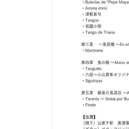
・Bulerías de “Pepe Maya
・Amma immi
・津軽甚句
・Tangos
・祇園小唄
・Tango de Triana
第三章　 一条戻橋 ～En el 
・Martinete
第四章　鬼の腕 ～Mano de
・Tanguillo
・六段～小山貢隼オリジ
・Siguiriyas
第五章　最後の鬼退治 ～Al f
・Taranta ～ Soleá por Bul
・Finale
【出演】
（踊り）公家千彰　奥濱
（ギター）ぺぺ・マジャ"