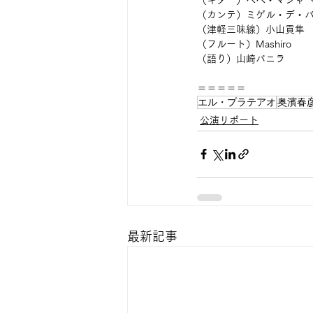
（カンテ）ミゲル・デ・
（津軽三味線）小山貢隼
（フルート）Mashiro
（語り）山崎バニラ
＝＝＝＝＝
エル・プラテアオ
奥濱春
公演リポート
最新記事