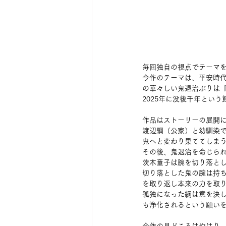
毎回独自の視点でテーマ
今作のテーマは、平安時
の華々しい鬼退治ぶりは
2025年に没後千年とい
作品はストーリーの展開に
渡辺綱（公家）と幼馴染
鬼へと変わり果ててしま
その後、鬼退治を命じら
茨木童子は腕を切り落と
切り落とした鬼の腕は持
を取り返し本来の力を取
孤独になった綱は意を決
も浄化されるという願い
今作の見どころはやはり