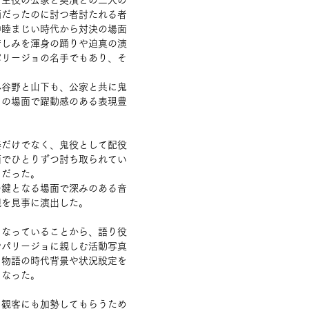
柄だったのに討つ者討たれる者
仲睦まじい時代から対決の場面
苦しみを渾身の踊りや迫真の演
パリージョの名手でもあり、そ
。
小谷野と山下も、公家と共に鬼
くの場面で躍動感のある表現豊
奏だけでなく、鬼役として配役
面でひとりずつ討ち取られてい
クだった。
の鍵となる場面で深みのある音
観を見事に演出した。
になっていることから、語り役
やパリージョに親しむ活動写真
。物語の時代背景や状況設定を
となった。
、観客にも加勢してもらうため