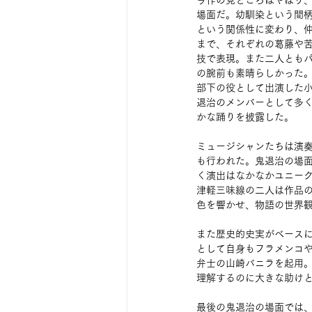
場面だ。幼馴染という間
という関係性に変わり、
まで、それぞれの葛藤や
技で表現。また二人とも
の腕前も素晴らしかった
部下の役として出演した
退治のメンバーとして多
かな踊りを披露した。
ミュージシャンたちは演
も行われた。鬼退治の場
く演出はなかなかユニー
津軽三味線の二人は作品
色を響かせ、物語の世界
また歴史的史実がベース
として自身もフラメンコ
弁士の山崎バニラを起用
理解するのに大きな助け
最後の鬼退治の場面では