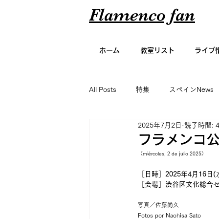
Flamenco fan
ホーム
教室リスト
ライブ
All Posts
特集
スペインNews
2025年7月2日
読了時間: 
アーティスト名鑑
エッセイ
フラメンコ公
（miércoles, 2 de julio 2025）
グラビア
［日時］2025年4月16日(
［会場］渋谷区文化総合セ
写真／佐藤尚久
Fotos por Naohisa Sato