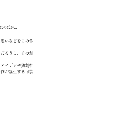
たのだが…
う思いなどをこの作
所だろうし、その創
なアイデアや独創性
傑作が誕生する可能