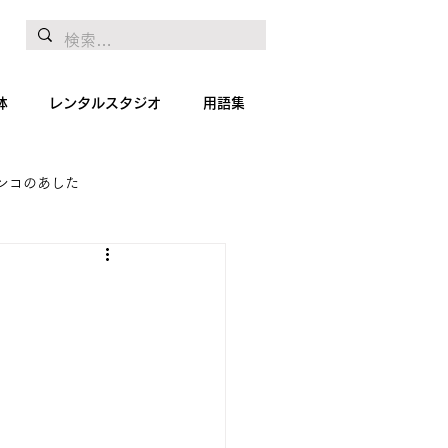
体
レンタルスタジオ
用語集
ンコのあした
地リポート
絵画