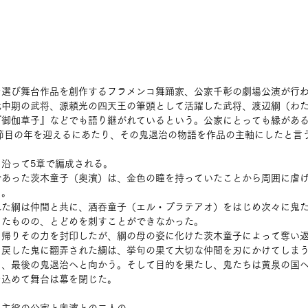
を選び舞台作品を創作するフラメンコ舞踊家、公家千彰の劇場公演が行
代中期の武将、源頼光の四天王の筆頭として活躍した武将、渡辺綱（わ
『御伽草子』などでも語り継がれているという。公家にとっても縁があ
う節目の年を迎えるにあたり、その鬼退治の物語を作品の主軸にしたと言
沿って5章で編成される。
であった茨木童子（奥濱）は、金色の瞳を持っていたことから周囲に虐
う。
れた綱は仲間と共に、酒吞童子（エル・プラテアオ）をはじめ次々に鬼
したものの、とどめを刺すことができなかった。
ち帰りその力を封印したが、綱の母の姿に化けた茨木童子によって奪い
り戻した鬼に翻弄された綱は、挙句の果て大切な仲間を刃にかけてしま
し、最後の鬼退治へと向かう。そして目的を果たし、鬼たちは黄泉の国
を込めて舞台は幕を閉じた。
、主役の公家と奥濱との二人の