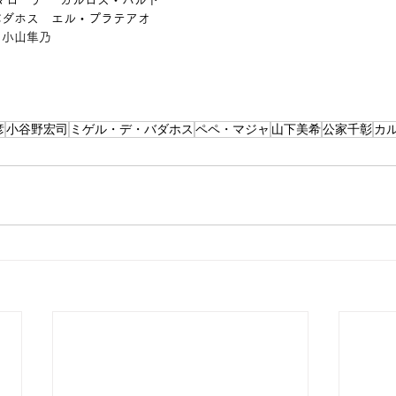
バダホス　エル・プラテアオ
　小山隼乃
彦
小谷野宏司
ミゲル・デ・バダホス
ペペ・マジャ
山下美希
公家千彰
カ