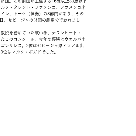
財団。この財団が主催する16歳以上30歳以下
クルソ・タレント・フラメンコ、フラメンコ才
イレ、トーケ（伴奏）の3部門があり、その
9日、セビージャの財団の劇場で行われまし
て教授を務めていた歌い手、ナランヒート・
したこのコンクール、今年の優勝はウエルバ出
ゴンサレス。2位はセビージャ県アラアル出
3位はマルタ・ボガドでした。