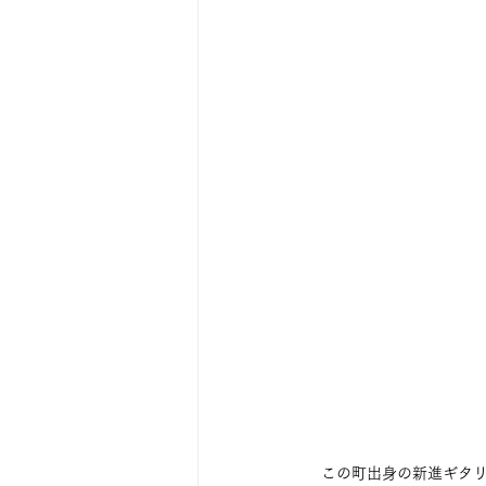
　この町出身の新進ギタ