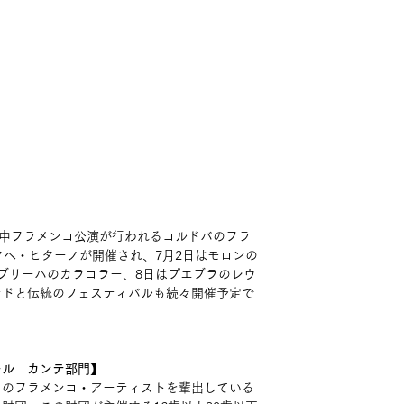
晩中フラメンコ公演が行われるコルドバのフラ
タヘ・ヒターノが開催され、7月2日はモロンの
ブリーハのカラコラー、8日はプエブラのレウ
ンドと伝統のフェスティバルも続々開催予定で
ール　カンテ部門】
くのフラメンコ・アーティストを輩出している