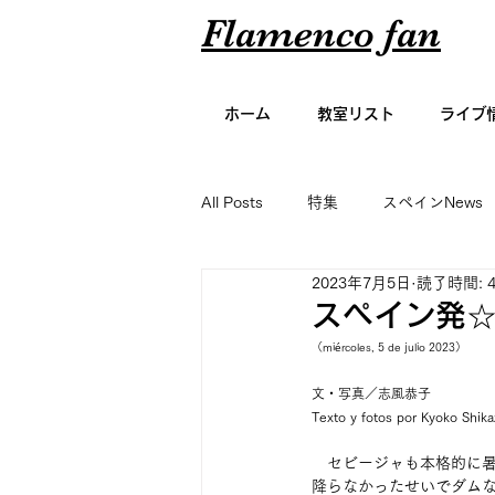
Flamenco fan
ホーム
教室リスト
ライブ
All Posts
特集
スペインNews
2023年7月5日
読了時間: 
アーティスト名鑑
エッセイ
スペイン発
（miércoles, 5 de julio 2023）
グラビア
文・写真／志風恭子
Texto y fotos por Kyoko Shika
　セビージャも本格的に
降らなかったせいでダムな