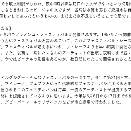
ャでも取水制限が行われ、夜中0時以降は蛇口から水がでないという時期
味しさと言われるセビージャの水ですが、当時は水質も落ちて飲用水は
い雨も少しはあったというものの、まだまだ水不足ということで心配です
じまる】
ア各地でフラメンコ・フェスティバルが開催されます。1957年から開
最も古いフェスティバルと言われていて、これがフェスティバル・シー
が、フェスティバルが増えるにつれ、ウトレーラよりも早い時期に開催
た。また、以前は一晩にたくさんのアーティストが出演し夜明けまで続
が、今ではビエナルの影響もあるのか、数日間にわたって開催されるこ
アルグルグーもそんなフェスティバルの一つです。今年で第21回と言
ン、マイレーナ、プエブラといった伝統的なフェスティバルに比べると
開催されるこのフェスティバルは毎年、一流のアーティストが出演する
間にも認識されているように思います。今年は6月8日から17日までの
ス、ダビ・パロマールのリサイタルなどが市立劇場で行われました。