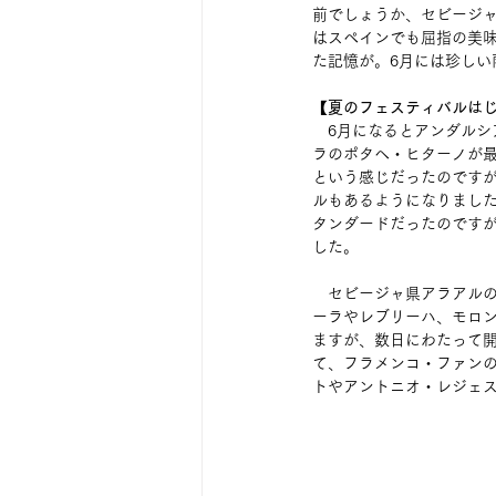
前でしょうか、セビージ
はスペインでも屈指の美
た記憶が。6月には珍し
【夏のフェスティバルは
6月になるとアンダルシ
ラのポタヘ・ヒターノが
という感じだったのです
ルもあるようになりまし
タンダードだったのです
した。
　セビージャ県アラアルの
ーラやレブリーハ、モロ
ますが、数日にわたって
て、フラメンコ・ファンの
トやアントニオ・レジェ