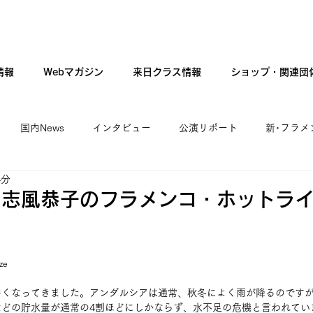
情報
Webマガジン
来日クラス情報
ショップ・関連団
国内News
インタビュー
公演リポート
新･フラメ
4分
カンテ・ギター・音楽
新人公演
ファッション
現
☆志風恭子のフラメンコ・ホットラ
ze
暑くなってきました。アンダルシアは通常、秋冬によく雨が降るのです
どの貯水量が通常の4割ほどにしかならず、水不足の危機と言われてい