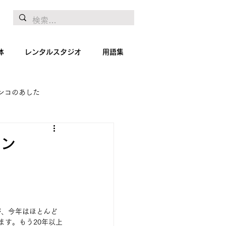
体
レンタルスタジオ
用語集
ンコのあした
地リポート
絵画
イン
が、今年はほとんど
ます。もう20年以上