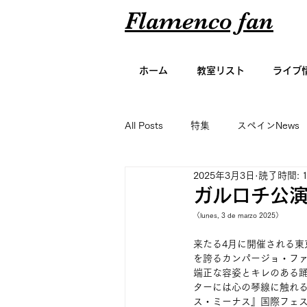
Flamenco fan
ホーム
教室リスト
ライブ
All Posts
特集
スペインNews
2025年3月3日
読了時間: 
アーティスト名鑑
エッセイ
ガルロチ公演 "C
（lunes, 3 de marzo 2025）
グラビア
来たる4月に開催される東
を誇るカンパージョ・フ
端正な容姿とキレのある
ターには心の琴線に触れ
ス・ミーナス』国際フェ