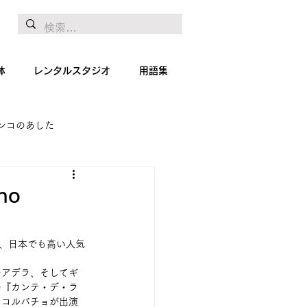
体
レンタルスタジオ
用語集
ンコのあした
地リポート
絵画
ho
は、日本でも高い人気
のアデラ、そしてギ
の『カンテ・デ・ラ
・コルバチョが出演