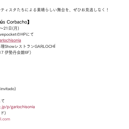
ルティスタたちによる素晴らしい舞台を、ぜひお見逃しなく！
sús Corbacho】
～21日(月)
pocketのHPにて
arlochisonia
ShowレストランGARLOCHÍ
17 伊勢丹会館6F）
invitado)
にて
t.jp/p/garlochisonia
ド)
il.com