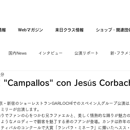
情報
Webマガジン
来日クラス情報
ショップ・関連団
国内News
インタビュー
公演リポート
新･フラメ
1分
カンテ・ギター・音楽
新人公演
ファッション
現
ampallos" con Jesús Corbac
京・新宿のショーレストランGARLOCHÍでのスペイン人グループ公演
ァミリーが出演します。
踊りでファンの心をつかむ兄ラファエルと、美しく情熱的な踊りが魅力
るようなメロディーで観客を魅了する弟のフアンが登場。カンテは昨年
スティバルのコンクールで大賞「ランパラ・ミネーラ」に輝いたヘスス