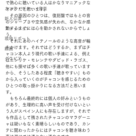
で熱心に聴いている人はかなりマニアックな
カンテ・ギター・音楽
オタクだと思います。
　その原因のひとつは、復刻盤ではもとの音
新人公演
のシャープさや空気感が失われ、なかなか感
動するまでには心を動かされないからでしょ
ファッション
う。
現地リポート
　それにあのハイテノールのような高音が輪
をかけます。それではどうするか、まずはチ
絵画
ャコン本人より現代の歌い手達による、例え
グラビア
ばエンリケ・モレンテやダビッド・ラゴス、
他にも探せば多くの歌い手達が歌っています
から、そうしたある程度「聴きやすい」もの
から入っていくのがチャコンを感じるための
ひとつの取っ掛かりになる方法だと思いま
す。
　もちろん最終的には個人の好みというもの
があり、生理的に高い声を受け付けないとい
う人がスペイン人にも存在しますが、それで
も作品として残されたチャコンのマラゲーニ
ャは疑いもなく素晴らしいものであり、カン
テに関わったからにはチャコンを聴き味わう