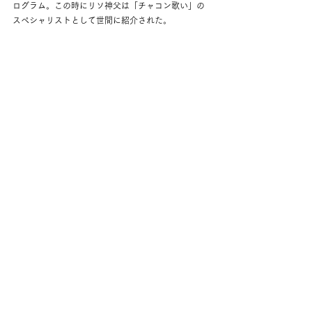
ログラム。この時にリソ神父は「チャコン歌い」の
スペシャリストとして世間に紹介された。
【筆者プロフィール】
エンリケ坂井（ギタリスト／カンタオール）
1948年生まれ。1972年スペインに渡り多く
の著名カンタオールと共演。帰国後カンテと
パルマの会を主宰。チョコラーテらを招聘。
著書『フラメンコを歌おう！』、CD『フラ
メンコの深い炎』、『グラン・クロニカ・デ
ル・カンテ』vol.1～36（以下続刊）。2025
年1月Círculo Flamenco de Madridから招か
れ、ヘスス・メンデスと共演。