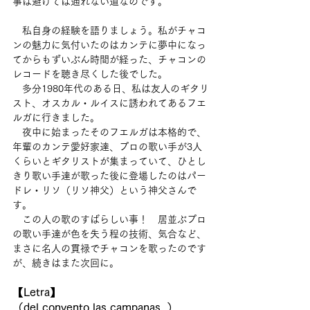
事は避けては通れない道なのです。
　私自身の経験を語りましょう。私がチャコ
ンの魅力に気付いたのはカンテに夢中になっ
てからもずいぶん時間が経った、チャコンの
レコードを聴き尽くした後でした。
　多分1980年代のある日、私は友人のギタリ
スト、オスカル・ルイスに誘われてあるフエ
ルガに行きました。
　夜中に始まったそのフエルガは本格的で、
年輩のカンテ愛好家達、プロの歌い手が3人
くらいとギタリストが集まっていて、ひとし
きり歌い手達が歌った後に登場したのはパー
ドレ・リソ（リソ神父）という神父さんで
す。
　この人の歌のすばらしい事！　居並ぶプロ
の歌い手達が色を失う程の技術、気合など、
まさに名人の貫禄でチャコンを歌ったのです
が、続きはまた次回に。
【Letra】
（del convento las campanas, ）