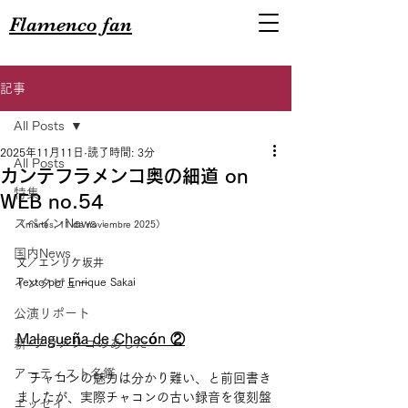
Flamenco fan
記事
All Posts
2025年11月11日
読了時間: 3分
All Posts
カンテフラメンコ奥の細道 on
特集
WEB no.54
スペインNews
（martes, 11 de noviembre 2025）
国内News
文／エンリケ坂井
Texto por Enrique Sakai
インタビュー
公演リポート
Malagueña de Chacón ②
新･フラメンコのあした
アーティスト名鑑
　チャコンの魅力は分かり難い、と前回書き
ましたが、実際チャコンの古い録音を復刻盤
エッセイ