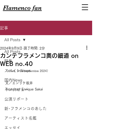
Flamenco fan
記事
All Posts
2024年9月9日
読了時間: 2分
All Posts
カンテフラメンコ奥の細道 on
特集
WEB no.40
スペインNews
（lunes, 9 de septiembre 2024）
国内News
文／エンリケ坂井
Texto por Enrique Sakai
インタビュー
公演リポート
新･フラメンコのあした
アーティスト名鑑
エッセイ