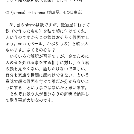
◎〈jerrería〉⇒ herrería（鍛冶屋、その仕事場）
　3行目のhierroは鉄ですが、鍛冶屋に行って
鉄（で作ったもの）を私の顔に付けてくれ、
というのですからこの鉄はおそらく仮面でし
ょう。velo（ベール、かぶりもの）と歌う人
もいます。さてその心は？
　いろいろな解釈が可能ですが、金のために
人の道を外れる事をする相手に対し、もう君
の顔も見たくない、話しかけないでほしい、
自分も家族や世間に顔向けできない、という
意味で顔に仮面を付けて誰だか分からないよ
うにする…という事ではないかと思います。
　それぞれ歌う人が自分なりの解釈で納得し
て歌う事が大切なのです。