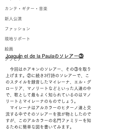
カンテ・ギター・音楽
新人公演
ファッション
現地リポート
絵画
Joaquín el de la Paulaのソレアー③
グラビア
　今回はホアキンのソレアー、その③を取り
上げます。②に続き3行詩のソレアーで、こ
のスタイルを録音したマイレーナ、エル・グ
ローリア、マノリートなどといった人達の中
で、歌として最もよく知られているのはマノ
リートとマイレーナのものでしょう。
　マイレーナはアルカラーのヒターノ達と交
流する中でそのソレアーを我が物としたので
すが、このアルカラーの名門ファミリーを知
るために簡単な図を書いてみます。