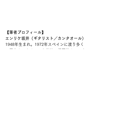
【筆者プロフィール】
エンリケ坂井（ギタリスト／カンタオール）
1948年生まれ。1972年スペインに渡り多く
の著名カンタオールと共演。帰国後カンテと
パルマの会を主宰。チョコラーテらを招聘。
著書『フラメンコを歌おう！』、CD『フラ
メンコの深い炎』、『グラン・クロニカ・デ
ル・カンテ』vol.1～34（以下続刊）。
※CD『グラン・クロニカ・デル・カンテ』
シリーズを購入ご希望の場合は、
アクーステ
ィカ（https://acustica-shop.jp/）
へお問い
合わせください。（編集部）
＞＞＞＞＞
エンリケ坂井
ホアキン・エル・デ・ラ・パウラ
マノリート