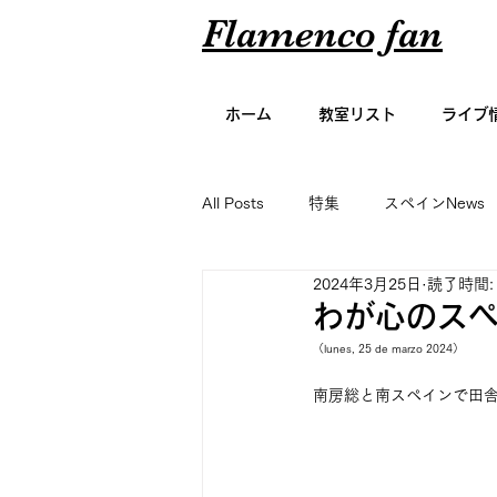
Flamenco fan
ホーム
教室リスト
ライブ
All Posts
特集
スペインNews
2024年3月25日
読了時間:
アーティスト名鑑
エッセイ
わが心のスペイ
（lunes, 25 de marzo 2024）
グラビア
南房総と南スペインで田