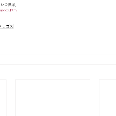
カシの世界」
/index.html
ベ
ラゴス