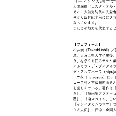
『エンリケ航海王子
太陽海岸（コスタ・デル
そこに大航海時代の先覚
今から
四世紀半前
にはタ
なっています。
またこの地方を代表する
【プロフィール】
石井崇（Takashi Ishii）
／
れ。東京芸術大学卒業後、
り、村祭りを回るテキヤ
アルカラ・デ・グアダイラ
ダ・アルプハーラ（Alpuj
ーラ村（Ferreirola
ローラ村と南房総館山を
を楽しんでいる。著作は
き」、「詩画集プラテー
暦」、「南スペイン、白
「イシイタカシの世界」な
さと大使」に任命、全国