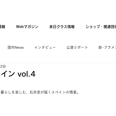
情報
Webマガジン
来日クラス情報
ショップ・関連団
国内News
インタビュー
公演リポート
新･フラメ
 2分
カンテ・ギター・音楽
新人公演
ファッション
現
ン vol.4
舎暮らしを楽しむ、石井崇が描くスペインの情景。