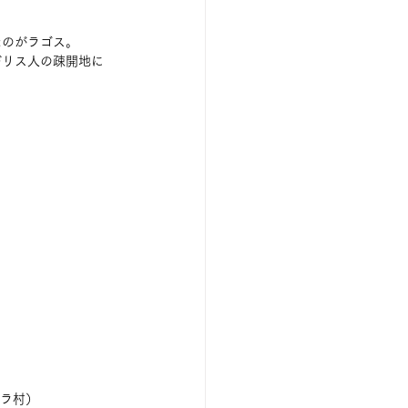
たのがラゴス。
ギリス人の疎開地に
ラ村）