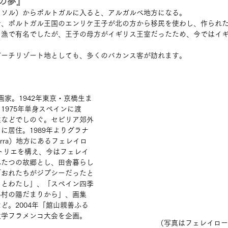
の夢』
・ソル）からポルトガルに入ると、アルガルベ地方になる。
者、ポルトガル王国のエンリケ王子が北の方から移民を使わし、作られ
コ漁で有名でしたが、王子の母方がイギリス王室だったため、今ではイ
ビーチリゾート地としても、多くのバカンス客が訪れます。
画家。1942年東京・京橋生ま
1975年単身スペインに渡
業などでしのぐ。セビリア郊外
に居住。1989年よりグラナ
arra）地方にあるフェレイロ
）にアトリエを構え、今はフェレイ
ふたつの故郷とし、田舎暮らし
「おれたちがジプシーだったと
ロとわたし」、「スペイン四季
い村の陽だまりから」、画集
ど。2004年「館山親善ふる
大学フラメンコ大会を企画。
（写真はフェレイロー