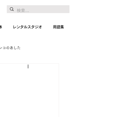
体
レンタルスタジオ
用語集
ンコのあした
地リポート
絵画