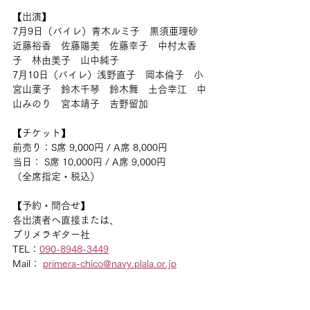
【出演】
7月9日（バイレ）青木ルミ子　黒須亜理砂　
近藤裕香　佐藤陽美　佐藤幸子　中村太香
子　林由美子　山中純子
7月10日（バイレ）浅野直子　岡本倫子　小
宮山葉子　鈴木千琴　鈴木舞　土合幸江　中
山みのり　宮本靖子　吉野留加
【チケット】
前売り：S席 9,000円 / A席 8,000円
当日： S席 10,000円 / A席 9,000円
（全席指定・税込）
【予約・問合せ】
各出演者へ直接または、
プリメラギター社
TEL：
090-8948-3449
Mail： 
primera-chico@navy.plala.or.jp