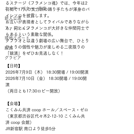
るステージ《フラメンコ魂》では、今年は2
カンテ・ギター・音楽
日間で17人の実力派の踊り手たちが渾身のバ
イレソロを披露します。
新人公演
お互いが表現者としてライバルでありながら
ファッション
も、同じくフラメンコが大好きな仲間同士で
もあるという素敵な関係。
現地リポート
タブラオとは違う劇場の広い舞台で、ひとり
ひとりの個性や魅力が楽しめる二夜限りの
絵画
「競演」をぜひお見逃しなく！
グラビア
【日時】
2026年7月9日（木） 18:30開場 / 19:00開演
2026年7月10日（金） 18:30開場 / 19:00開
演
（両日とも17:30ロビー開放）
【会場】
こくみん共済 coop ホール／スペース・ゼロ
（東京都渋谷区代々木2-12-10 こくみん共
済 coop 会館）
JR新宿駅 南口より徒歩5分