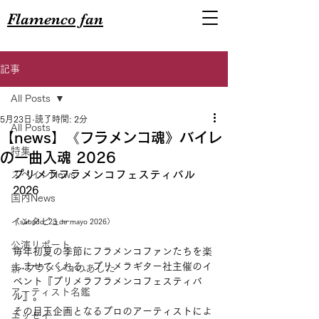
Flamenco fan
記事
All Posts
5月23日
読了時間: 2分
All Posts
【news】《フラメンコ魂》バイレ
特集
の一曲入魂 2026
プリメラフラメンコフェスティバル
スペインNews
2026
国内News
インタビュー
（sábado, 23 de mayo 2026）
公演リポート
毎年初夏の季節にフラメンコファンたちを楽
しませてくれる、プリメラギター社主催のイ
新･フラメンコのあした
ベント『プリメラフラメンコフェスティバ
アーティスト名鑑
ル』。
その目玉企画となるプロのアーティストによ
エッセイ