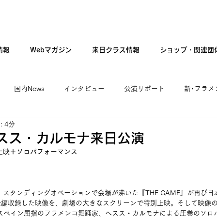
情報
Webマガジン
来日クラス情報
ショップ・関連団
国内News
インタビュー
公演リポート
新･フラメ
 4分
カンテ・ギター・音楽
新人公演
ファッション
現
ヘスス・カルモナ来日公演
別上映＋ソロパフォーマンス
れ、スタンディングオベーションで会場が沸いた『THE GAME』が再び
編収録した映像を、劇場の大きなスクリーンで特別上映。そして映像の
スペイン屈指のフラメンコ舞踊家、ヘスス・カルモナによる圧巻のソロ