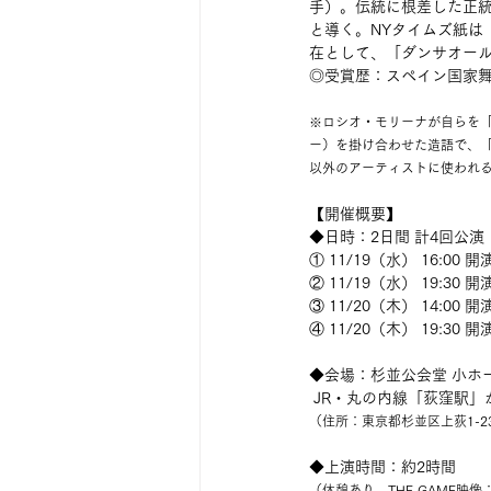
手）。伝統に根差した正
と導く。NYタイムズ紙は
在として、「ダンサオール（D
◎受賞歴：スペイン国家舞
※ロシオ・モリーナが自らを「ダン
ー）を掛け合わせた造語で、「
以外のアーティストに使われ
【開催概要】
◆日時：2日間 計4回公演
① 11/19（水） 16:00 
② 11/19（水） 19:30 
③ 11/20（木） 14:00 
④ 11/20（木） 19:30 
◆会場：杉並公会堂 小ホ
 JR・丸の内線「荻窪駅」
（住所：東京都杉並区上荻1-23
◆上演時間：約2時間
（休憩あり、THE GAME映像