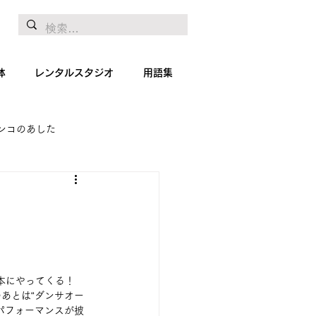
体
レンタルスタジオ
用語集
ンコのあした
地リポート
絵画
日本にやってくる！
あとは“ダンサオー
パフォーマンスが披