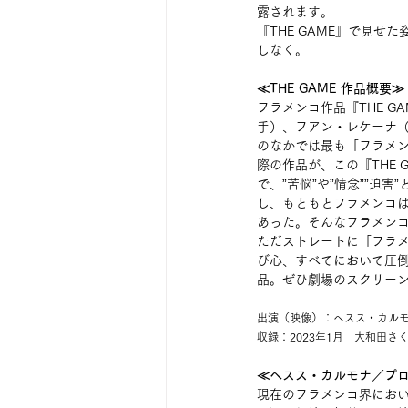
露されます。
『THE GAME』で見
しなく。
≪THE GAME 作品概要≫
フラメンコ作品『THE 
手）、フアン・レケーナ
のなかでは最も「フラメ
際の作品が、この『THE
で、”苦悩”や”情念””
し、もともとフラメンコ
あった。そんなフラメン
ただストレートに「フラ
び心、すべてにおいて圧倒
品。ぜひ劇場のスクリー
出演（映像）：ヘスス・カル
収録：2023年1月　大和田
≪ヘスス・カルモナ／プ
現在のフラメンコ界において