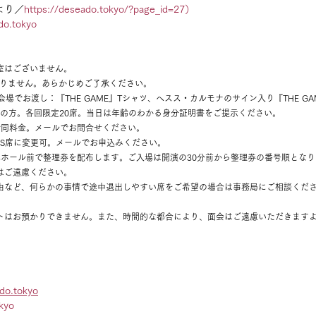
より／
https://deseado.tokyo/?page_id=27）
do.tokyo
室はございません。
ありません。あらかじめご了承ください。
会場でお渡し：『THE GAME』Tシャツ、ヘスス・カルモナのサイン入り『THE GA
以下の方。各回限定20席。当日は年齢のわかる身分証明書をご提示ください。
で同料金。メールでお問合せください。
00円でS席に変更可。メールでお申込みください。
小ホール前で整理券を配布します。ご入場は開演の30分前から整理券の番号順とな
はご遠慮ください。
理由など、何らかの事情で途中退出しやすい席をご希望の場合は事務局にご相談くだ
ントはお預かりできません。また、時間的な都合により、面会はご遠慮いただきます
do.tokyo
kyo