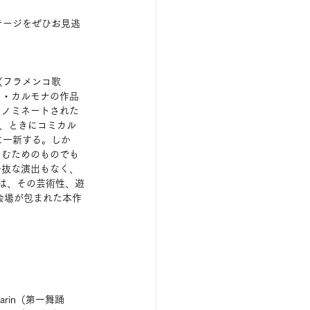
テージをぜひお見逃
（フラメンコ歌
ス・カルモナの作品
にノミネートされた
は、ときにコミカル
に一新する。しか
しむためのものでも
奇抜な演出もなく、
は、その芸術性、遊
会場が包まれた本作
rin（第一舞踊