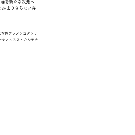
舞踊を新たな次元へ
も納まりきらない存
ra（女性フラメンコダンサ
リーナとヘスス・カルモナ