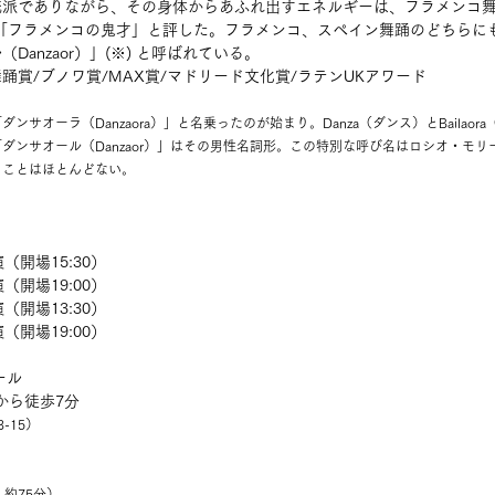
統派でありながら、その身体からあふれ出すエネルギーは、フラメンコ
「フラメンコの鬼才」と評した。フラメンコ、スペイン舞踊のどちらに
anzaor）」(※) と呼ばれている。
踊賞/ブノワ賞/MAX賞/マドリード文化賞/ラテンUKアワード
サオーラ（Danzaora）」と名乗ったのが始まり。Danza（ダンス）とBailao
ダンサオール（Danzaor）」はその男性名詞形。この特別な呼び名はロシオ・モ
ることはほとんどない。
開演（開場15:30）
開演（開場19:00）
開演（開場13:30）
開演（開場19:00）
ール
から徒歩7分
-15）
：約75分）