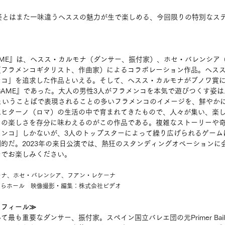
せた姿とはまた一味違うヘススの魅力が生で楽しめる、今回限りの特別なス
GAME』は、ヘスス・カルモナ（ダンサー、振付家）、ホセ・バレンシア
（フラメンコギタリスト、作曲家）によるコラボレーション作品。ヘス
ンコ」を追求した作品といえる。そして、ヘスス・カルモナがブノワ賞
 GAME』であった。大人の男性3人がフラメンコを本気で遊びつくす姿
迫害”ということばで表現されることの多いフラメンコのイメージを、鮮やか
はヒターノ（ロマ）の生活の中で育まれてきたもので、人々が集い、楽
コの楽しさを存分に味わえるのがこの作品である。複雑なストーリーや
メンコ」しかないが、3人のトップスターによって繰り広げられるゲーム
的だ。2023年の来日公演では、熱狂のスタンディングオベーションに
ンでお楽しみください。
モナ、ホセ・バレンシア、フアン・レケーナ
さくらホール　映像撮影・編集：株式会社ビデオ
ロフィール≫
最も重要なダンサー、振付家。スペイン国立バレエ団の元Primer Baila