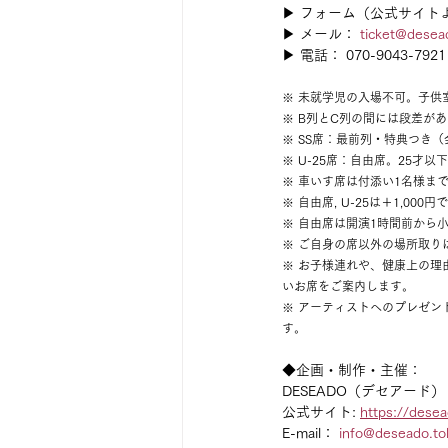
▶ フォーム（公式サイト
▶ メール： 
ticket@desea
▶ 電話： 070-9043-7921
※ 未就学児の入場不可。子供
※ B列とC列の間には段差が
※ SS席：最前列・特典つき（
※ U-25席：自由席。25才
※ 車いす席は付添い1名様ま
※ 自由席, U-25は＋1,0
※ 自由席は開演1時間前から
※ ご自身の席以外の場所取り
※ お子様連れや、健康上の
いお席をご案内します。
※ アーティストへのプレゼ
す。
◆企画・制作・主催：
DESEADO（デセアード）
公式サイト: 
https://desea
E-mail： 
info@deseado.to