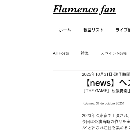
Flamenco fan
ホーム
教室リスト
ライブ
All Posts
特集
スペインNews
2025年10月31日
読了時間:
アーティスト名鑑
エッセイ
【news】
『THE GAME』映像特
グラビア
（viernes, 31 de octubre 2025）
2023年に東京で上演さ
今回は公演当時の作品を全
ル”と評され注目を集める